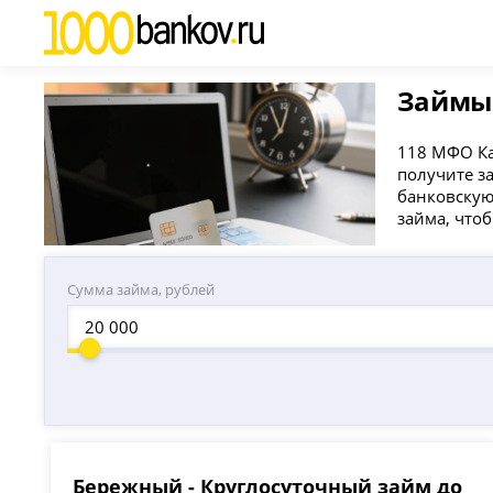
Займы 
118 МФО Ка
получите з
банковскую
займа, чтоб
Сумма займа, рублей
Бережный - Круглосуточный займ до