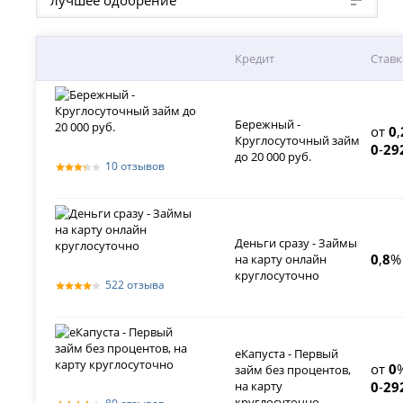
Кредит
Ставк
Бережный -
от
0
,
Круглосуточный займ
0
-
29
до 20 000 руб.
10 отзывов
Деньги сразу - Займы
0
,
8
%
на карту онлайн
круглосуточно
522 отзыва
еКапуста - Первый
от
0
займ без процентов,
на карту
0
-
29
круглосуточно