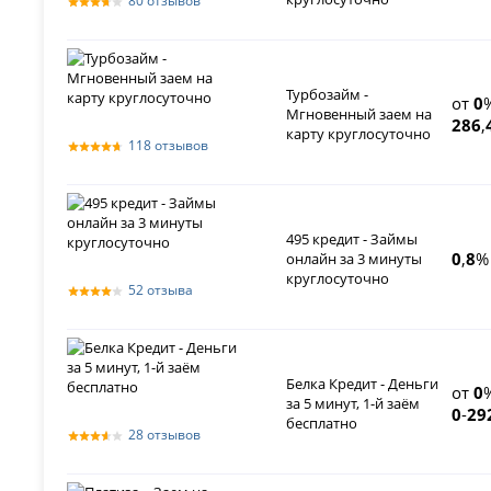
80 отзывов
Турбозайм -
от
0
Мгновенный заем на
286
,
карту круглосуточно
118 отзывов
495 кредит - Займы
0
,
8
%
онлайн за 3 минуты
круглосуточно
52 отзыва
Белка Кредит - Деньги
от
0
за 5 минут, 1-й заём
0
-
29
бесплатно
28 отзывов