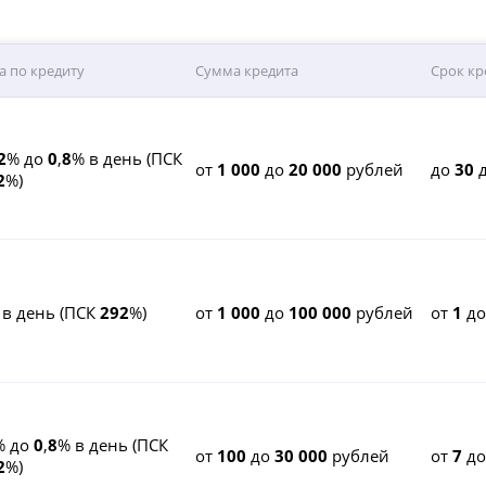
а по кредиту
Сумма кредита
Срок кр
2
% до
0
,
8
% в день (ПСК
от
1 000
до
20 000
рублей
до
30
д
2
%)
 в день (ПСК
292
%)
от
1 000
до
100 000
рублей
от
1
д
% до
0
,
8
% в день (ПСК
от
100
до
30 000
рублей
от
7
д
2
%)