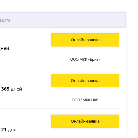
едита
Онлайн-заявка
ней
ООО МКК «Бриз»
Онлайн-заявка
о
365
дней
ООО "МКК НФ"
Онлайн-заявка
о
21
дня