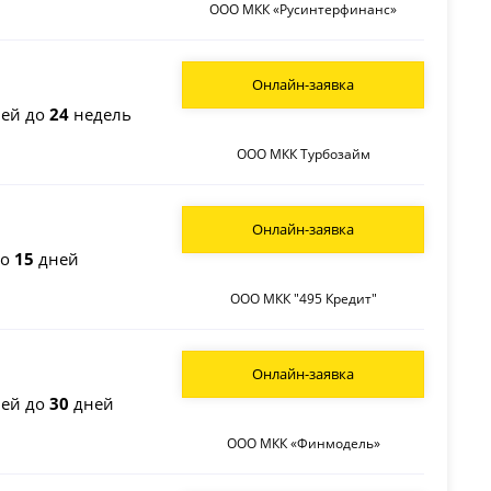
ООО МКК «Русинтерфинанс»
Онлайн-заявка
ей до
24
недель
ООО МКК Турбозайм
Онлайн-заявка
до
15
дней
ООО МКК "495 Кредит"
Онлайн-заявка
ей до
30
дней
ООО МКК «Финмодель»