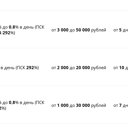
% до
0
,
8
% в день (ПСК
от
3 000
до
50 000
рублей
от
5
дн
4
-
292
%)
 в день (ПСК
292
%)
от
2 000
до
20 000
рублей
от
10
% до
0
,
8
% в день (ПСК
от
1 000
до
30 000
рублей
от
7
дн
2
%)