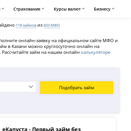
и
Страхование
Курсы валют
Бизнесу
айдено
из
118 займов
833 МФО
аполните онлайн-заявку на официальном сайте МФО и
займ в Казани можно круглосуточно онлайн на
%. Рассчитайте займ на нашем онлайн
калькуляторе
Подобрать займ
еКапуста - Первый займ без