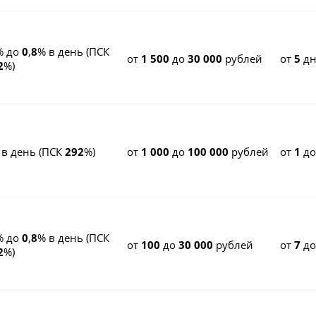
% до
0
,
8
% в день (ПСК
от
1 500
до
30 000
рублей
от
5
дн
2
%)
 в день (ПСК
292
%)
от
1 000
до
100 000
рублей
от
1
д
% до
0
,
8
% в день (ПСК
от
100
до
30 000
рублей
от
7
д
2
%)