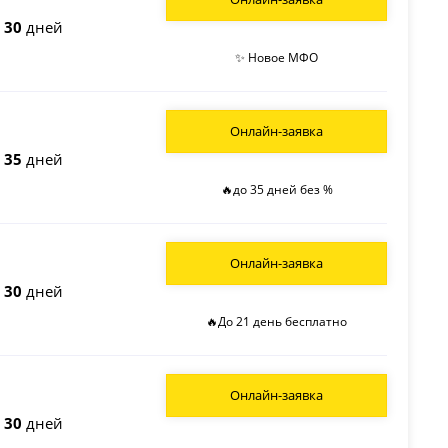
о
30
дней
✨ Новое МФО
Онлайн-заявка
о
35
дней
🔥до 35 дней без %
Онлайн-заявка
о
30
дней
🔥До 21 день бесплатно
Онлайн-заявка
о
30
дней