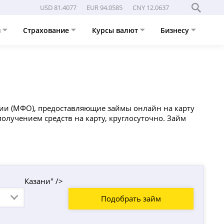
USD 81.4077
EUR 94.0585
CNY 12.0637
и
Страхование
Курсы валют
Бизнесу
и (МФО), предоставляющие займы онлайн на карту
олучением средств на карту, круглосуточно. Займ
Казани" />
Подобрать займ