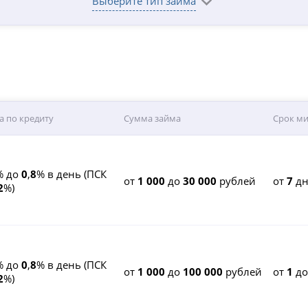
Выберите тип займа
а по кредиту
Сумма займа
Срок м
% до
0
,
8
% в день (ПСК
от
1 000
до
30 000
рублей
от
7
дн
2
%)
% до
0
,
8
% в день (ПСК
от
1 000
до
100 000
рублей
от
1
д
2
%)