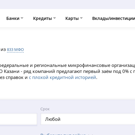
Банки
Кредиты
Карты
Вклады/инвестици
из
833 МФО
федеральные и региональные микрофинансовые организаци
Казани - ряд компаний предлагают первый заём под 0% с п
ез справок и
с плохой кредитной историей
.
Срок
Любой