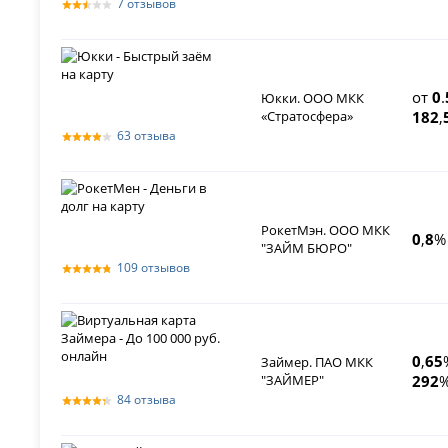
7 отзывов
от
0
.
Юкки. ООО МКК
«Стратосфера»
182
,
63 отзыва
РокетМэн. ООО МКК
0
,
8
%
"ЗАЙМ БЮРО"
109 отзывов
0
,
65
Займер. ПАО МКК
"ЗАЙМЕР"
292
%
84 отзыва