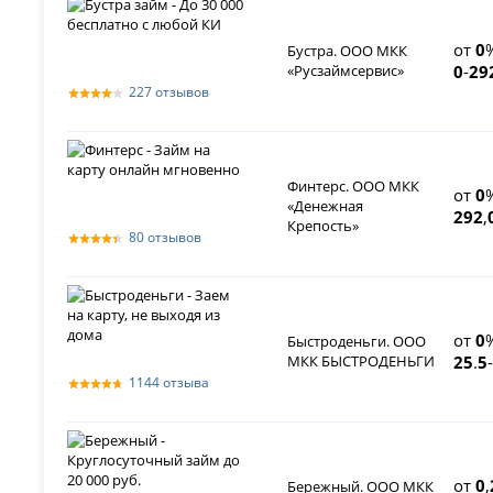
от
0
Бустра. ООО МКК
«Русзаймсервис»
0
-
29
227 отзывов
Финтерс. ООО МКК
от
0
«Денежная
292
,
Крепость»
80 отзывов
от
0
Быстроденьги. ООО
МКК БЫСТРОДЕНЬГИ
25
.
5
-
1144 отзыва
от
0
,
Бережный. ООО МКК