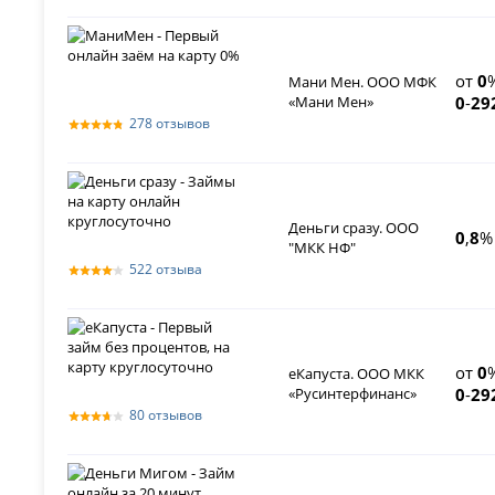
от
0
Мани Мен. ООО МФК
«Мани Мен»
0
-
29
278 отзывов
Деньги сразу. ООО
0
,
8
%
"МКК НФ"
522 отзыва
от
0
еКапуста. ООО МКК
«Русинтерфинанс»
0
-
29
80 отзывов