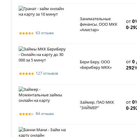
Занимательные
от
0
финансы. ООО МКК
0
-
29
«Алистар»
63 отзыва
от
0
Бери Беру. ООО
«Бериберу МКК»
292
%
127 отзывов
от
0
Займер. ПАО МКК
"ЗАЙМЕР"
0
-
29
84 отзыва