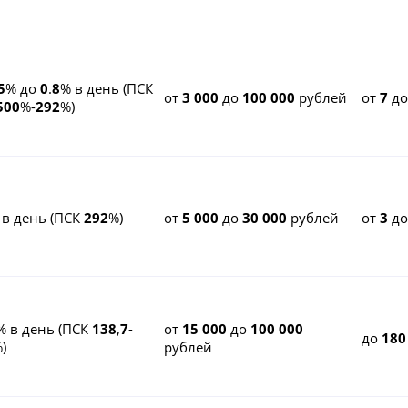
5
% до
0
.
8
% в день (ПСК
от
3 000
до
100 000
рублей
от
7
д
500
%-
292
%)
 в день (ПСК
292
%)
от
5 000
до
30 000
рублей
от
3
д
% в день (ПСК
138
,
7
-
от
15 000
до
100 000
до
180
)
рублей