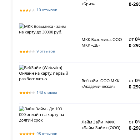
«Бриз»
0
-
29
10 отзывов
от
0
МКК Возьмика. ООО
МКК «ДБ»
0
-
29
9 отзывов
от
0
Вебзайм. ООО МКК
«Академическая»
0
-
29
143 отзыва
от
0
Лайм Займ. МФК
«Лайм-Займ» (ООО)
0
-
29
98 отзывов