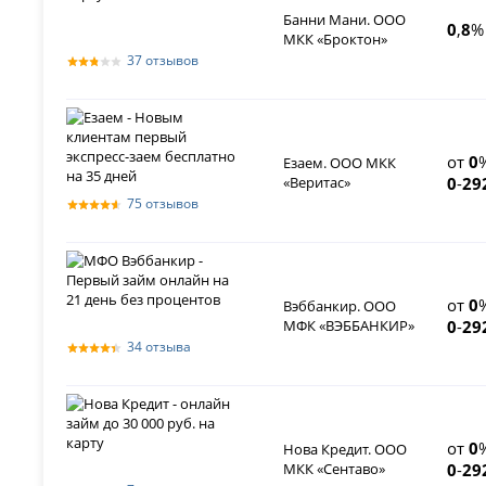
Банни Мани. ООО
0
,
8
%
МКК «Броктон»
37 отзывов
от
0
Езаем. ООО МКК
«Веритас»
0
-
29
75 отзывов
от
0
Вэббанкир. ООО
МФК «ВЭББАНКИР»
0
-
29
34 отзыва
от
0
Нова Кредит. ООО
МКК «Сентаво»
0
-
29