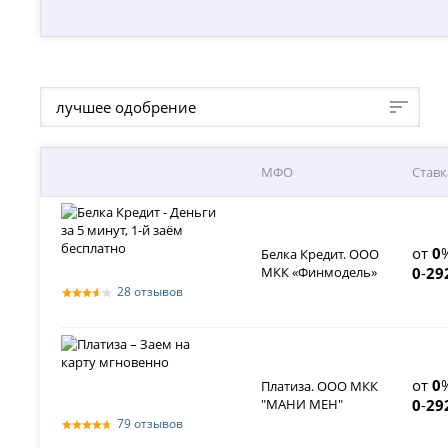
лучшее одобрение
МФО
Ставк
от
0
Белка Кредит. ООО
МКК «Финмодель»
0
-
29
28 отзывов
от
0
Платиза. ООО МКК
"МАНИ МЕН"
0
-
29
79 отзывов