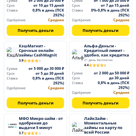
от 2 000 до 20 000 ₽
от 1 000 до 20 000 ₽
Сумма
Сумма
от 10 до 15 дней
от 7 до 15 дней
Срок
Срок
0,8% в день (ПСК
0%-0,8% в день (ПСК
Ставка
Ставка
292%)
292%)
Среднее
Среднее
Одобрение
Одобрение
Получить деньги
Получить деньги
КэшМагнит -
Альфа-Деньги -
Срочные онлайн
Кредитный лимит -
займы CashMagnit
удобно, как кредитка
21 день бесплатно
3.9
4.4
от 5 000 до 30 000 ₽
Сумма
от 2 000 до 50 000 ₽
от 5 до 30 дней
Сумма
Срок
до 30 дней
0,8% в день (ПСК
Срок
Ставка
0,8% в день (ПСК
292%)
Ставка
292%)
Среднее
Одобрение
Среднее
Одобрение
Получить деньги
Получить деньги
МФО Микро-займ - от
ЛайкЗайм -
одобрения до
Моментальные
выдачи 5 минут
займы на карту по
всей России
3.7