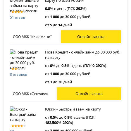
карту по всей России
0
,
8
% в день (ПСК
292
%)
от
1 000
до
30 000
рублей
51 отзыв
от
5
до
14
дней
Онлайн-заявка
ООО МКК "Квик Мани"
Нова Кредит - онлайн займ до 30 000 руб.
на карту
от
0
% до
0
,
8
% в день (ПСК
0
-
292
%)
от
1 000
до
30 000
рублей
8 отзывов
от
3
до
30
дней
Онлайн-заявка
ООО МКК «Сентаво»
Юкки - Быстрый заём на карту
от
0
.
5
% до
0
.
8
% в день (ПСК
182
,
500
%-
292
%)
от
3 000
до
100 000
рублей