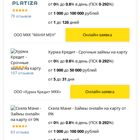
от
0
% до
0
,
8
% в день (ПСК
0
-
292
%)
от
1 000
до
100 000
рублей
79 отзывов
от
1
до
126
дней
Онлайн-заявка
ООО МКК "МАНИ МЕН"
Хурма Кредит - Срочные займы на карту
от
0
% до
0
.
8
% в день (ПСК
0
-
292
%)
от
1 000
до
50 000
рублей
107 отзывов
от
5
до
31
дня
Онлайн-заявка
ООО «Хурма Кредит МКК»
Скела Мани - Займы онлайн на карту от
0%
от
0
% до
0
,
8
% в день (ПСК
0
-
292
%)
от
1 000
до
100 000
рублей
63 отзыва