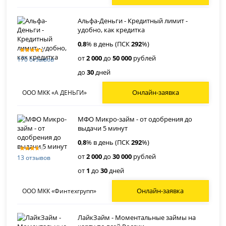
Альфа-Деньги - Кредитный лимит -
удобно, как кредитка
0
,
8
% в день (ПСК
292
%)
от
2 000
до
50 000
рублей
170 отзывов
до
30
дней
Онлайн-заявка
ООО МКК «А ДЕНЬГИ»
МФО Микро-займ - от одобрения до
выдачи 5 минут
0
,
8
% в день (ПСК
292
%)
от
2 000
до
30 000
рублей
13 отзывов
от
1
до
30
дней
Онлайн-заявка
ООО МКК «Финтехгрупп»
ЛайкЗайм - Моментальные займы на