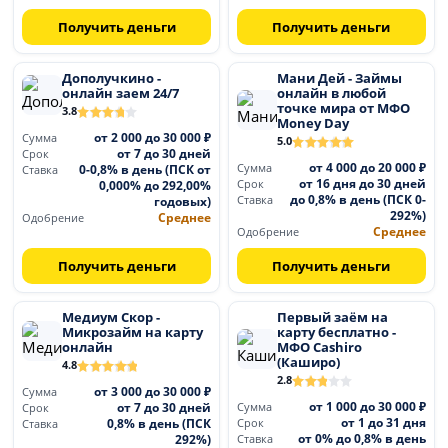
Получить деньги
Получить деньги
Дополучкино -
Мани Дей - Займы
онлайн заем 24/7
онлайн в любой
точке мира от МФО
3.8
Money Day
от 2 000 до 30 000 ₽
Сумма
5.0
от 7 до 30 дней
Срок
от 4 000 до 20 000 ₽
0-0,8% в день (ПСК от
Сумма
Ставка
от 16 дня до 30 дней
0,000% до 292,00%
Срок
до 0,8% в день (ПСК 0-
годовых)
Ставка
292%)
Среднее
Одобрение
Среднее
Одобрение
Получить деньги
Получить деньги
Медиум Скор -
Первый заём на
Микрозайм на карту
карту бесплатно -
онлайн
МФО Cashiro
(Каширо)
4.8
2.8
от 3 000 до 30 000 ₽
Сумма
от 1 000 до 30 000 ₽
от 7 до 30 дней
Сумма
Срок
от 1 до 31 дня
0,8% в день (ПСК
Срок
Ставка
от 0% до 0,8% в день
292%)
Ставка