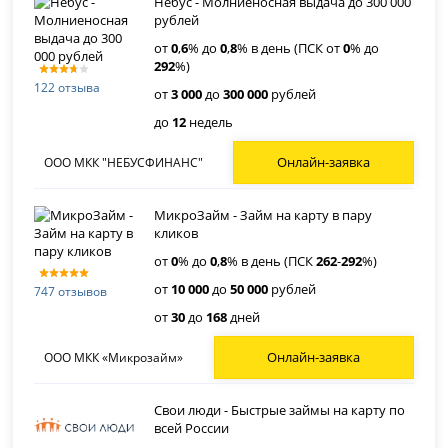
Небус - Молниеносная выдача до 300 000
рублей
от
0
,
6
% до
0
,
8
% в день (ПСК от
0
% до
292
%)
122 отзыва
от
3 000
до
300 000
рублей
до
12
недель
Онлайн-заявка
ООО МКК "НЕБУСФИНАНС"
МикроЗайм - Займ на карту в пару
кликов
от
0
% до
0
,
8
% в день (ПСК
262
-
292
%)
от
10 000
до
50 000
рублей
747 отзывов
от
30
до
168
дней
Онлайн-заявка
ООО МКК «Микрозайм»
Свои люди - Быстрые займы на карту по
всей России