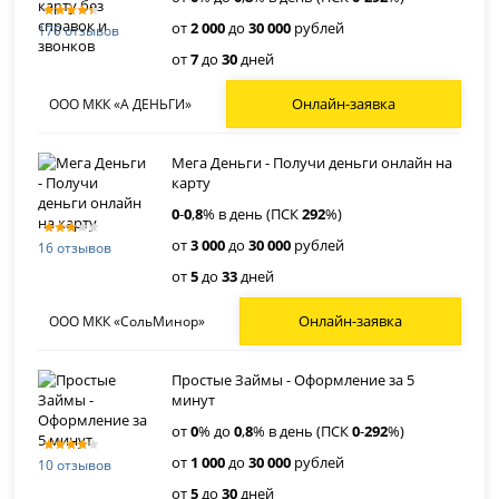
от
2 000
до
30 000
рублей
170 отзывов
от
7
до
30
дней
Онлайн-заявка
ООО МКК «А ДЕНЬГИ»
Мега Деньги - Получи деньги онлайн на
карту
0
-
0
,
8
% в день (ПСК
292
%)
от
3 000
до
30 000
рублей
16 отзывов
от
5
до
33
дней
Онлайн-заявка
ООО МКК «СольМинор»
Простые Займы - Оформление за 5
минут
от
0
% до
0
,
8
% в день (ПСК
0
-
292
%)
от
1 000
до
30 000
рублей
10 отзывов
от
5
до
30
дней