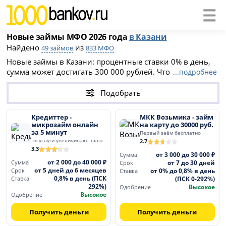
Новые займы МФО 2026 года
в Казани
Найдено
из
49 займов
833 МФО
Новые займы в Казани: процентные ставки 0% в день,
сумма может достигать 300 000 рублей. Чтобы получить
...подробнее
займ в новой МФО 2026 года необходимо заполнить
онлайн-заявку на официальном сайте компании. После
Подобрать
одобрения деньги будут перечислены на банковскую
карту или выданы наличными в офисе МФО.
Кредиттер -
МКК Возьмика - займ
микрозайм онлайн
на карту до 30000 руб.
за 5 минут
Первый заём бесплатно
Госуслуги увеличивают шанс
2.7
3.3
от 3 000 до 30 000 ₽
Сумма
от 2 000 до 40 000 ₽
от 7 до 30 дней
Сумма
Срок
от 5 дней до 6 месяцев
от 0% до 0,8% в день
Срок
Ставка
0,8% в день (ПСК
(ПСК 0-292%)
Ставка
292%)
Высокое
Одобрение
Высокое
Одобрение
Получить деньги
Получить деньги