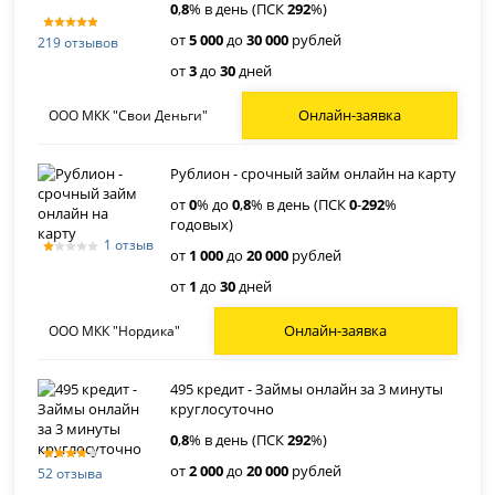
0
,
8
% в день (ПСК
292
%)
от
5 000
до
30 000
рублей
219 отзывов
от
3
до
30
дней
Онлайн-заявка
ООО МКК "Свои Деньги"
Рублион - срочный займ онлайн на карту
от
0
% до
0
,
8
% в день (ПСК
0
-
292
%
годовых)
1 отзыв
от
1 000
до
20 000
рублей
от
1
до
30
дней
Онлайн-заявка
ООО МКК "Нордика"
495 кредит - Займы онлайн за 3 минуты
круглосуточно
0
,
8
% в день (ПСК
292
%)
от
2 000
до
20 000
рублей
52 отзыва