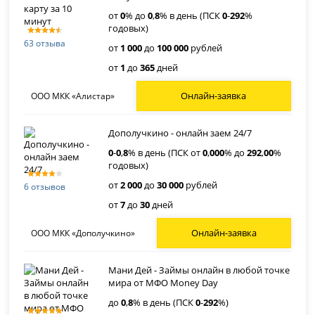
от
0
% до
0
,
8
% в день (ПСК
0
-
292
%
годовых)
63 отзыва
от
1 000
до
100 000
рублей
от
1
до
365
дней
Онлайн-заявка
ООО МКК «Алистар»
Дополучкино - онлайн заем 24/7
0
-
0
,
8
% в день (ПСК от
0
,
000
% до
292
,
00
%
годовых)
от
2 000
до
30 000
рублей
6 отзывов
от
7
до
30
дней
Онлайн-заявка
ООО МКК «Дополучкино»
Мани Дей - Займы онлайн в любой точке
мира от МФО Money Day
до
0
,
8
% в день (ПСК
0
-
292
%)