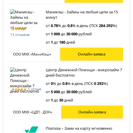
Маникэш - Займы на любые цели за 15
минут
от
0
,
78
% до
0
,
8
% в день (ПСК
284
-
292
%)
от
1 000
до
30 000
рублей
13 отзывов
от
1
до
180
дней
Онлайн-заявка
ООО МКК «МаниКэш»
Центр Денежной Помощи - микрозайм 7
дней бесплатно
от
0
% до
0
,
8
% в день (ПСК
0
-
292
%)
1 отзыв
от
5 000
до
30 000
рублей
от
1
до
30
дней
Онлайн-заявка
ООО МКК «ЦДП - ДОН»
Платиза – Заем на карту мгновенно