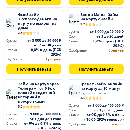
Фин5 займ -
Банни Мани - Займ
Экспресс-деньги на
на карту онлайн
карту не выходя из
2.7
дома
от 1 000 до 30 000 ₽
Сумма
2.6
от 3 до 30 дней
Срок
от 3 000 до 30 000 ₽
Сумма
0,8% в день (ПСК
Ставка
от 7 до 30 дней
Срок
292%)
0,8% в день (ПСК
Ставка
Среднее
Одобрение
292%)
Среднее
Одобрение
Получить деньги
Получить деньги
Займ на карту через
Гранат - займ онлайн
Телеграм - от 0 %, с
на карту за 10 минут
плохой кредитной
7 дней бесплатно
историей и
4.4
просрочками
от 1 000 до 100 000 ₽
Сумма
5.0
от 1 до 365 дней
Срок
от 1 000 до 300 000 ₽
Сумма
от 0% до 0,8% в день
Ставка
от 1 дня до 1 года
Срок
(ПСК 0-292% годовых)
от 0% до 0.8% в день
Ставка
Среднее
Одобрение
(ПСК 0-292%)