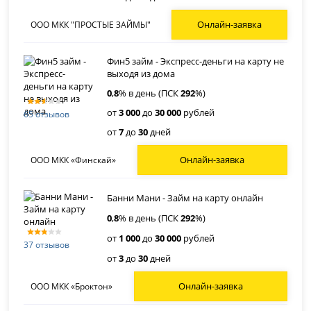
Онлайн-заявка
ООО МКК "ПРОСТЫЕ ЗАЙМЫ"
Фин5 займ - Экспресс-деньги на карту не
выходя из дома
0
,
8
% в день (ПСК
292
%)
от
3 000
до
30 000
рублей
65 отзывов
от
7
до
30
дней
Онлайн-заявка
ООО МКК «Финскай»
Банни Мани - Займ на карту онлайн
0
,
8
% в день (ПСК
292
%)
от
1 000
до
30 000
рублей
37 отзывов
от
3
до
30
дней
Онлайн-заявка
ООО МКК «Броктон»