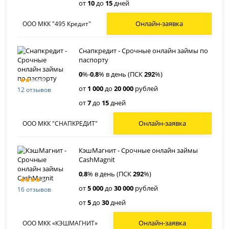
от
10
до
15
дней
Онлайн-заявка
ООО МКК "495 Кредит"
Снапкредит - Срочные онлайн займы по
паспорту
0
%-
0
,
8
% в день (ПСК
292
%)
от
1 000
до
20 000
рублей
12 отзывов
от
7
до
15
дней
Онлайн-заявка
ООО МКК "СНАПКРЕДИТ"
КэшМагнит - Срочные онлайн займы
CashMagnit
0
,
8
% в день (ПСК
292
%)
от
5 000
до
30 000
рублей
16 отзывов
от
5
до
30
дней
Онлайн-заявка
ООО МКК «КЭШМАГНИТ»