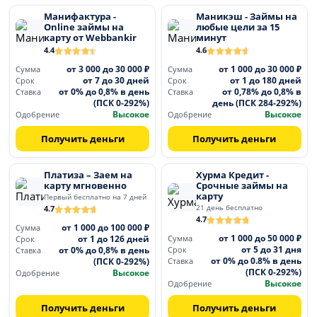
Манифактура -
Маникэш - Займы на
Online займы на
любые цели за 15
карту от Webbankir
минут
4.4
4.6
от 3 000 до 30 000 ₽
от 1 000 до 30 000 ₽
Сумма
Сумма
от 7 до 30 дней
от 1 до 180 дней
Срок
Срок
от 0% до 0,8% в день
от 0,78% до 0,8% в
Ставка
Ставка
(ПСК 0-292%)
день (ПСК 284-292%)
Высокое
Высокое
Одобрение
Одобрение
Получить деньги
Получить деньги
Платиза – Заем на
Хурма Кредит -
карту мгновенно
Срочные займы на
карту
Первый бесплатно на 7 дней
21 день бесплатно
4.7
4.7
от 1 000 до 100 000 ₽
Сумма
от 1 000 до 50 000 ₽
от 1 до 126 дней
Сумма
Срок
от 5 до 31 дня
от 0% до 0,8% в день
Срок
Ставка
от 0% до 0.8% в день
(ПСК 0-292%)
Ставка
(ПСК 0-292%)
Высокое
Одобрение
Высокое
Одобрение
Получить деньги
Получить деньги