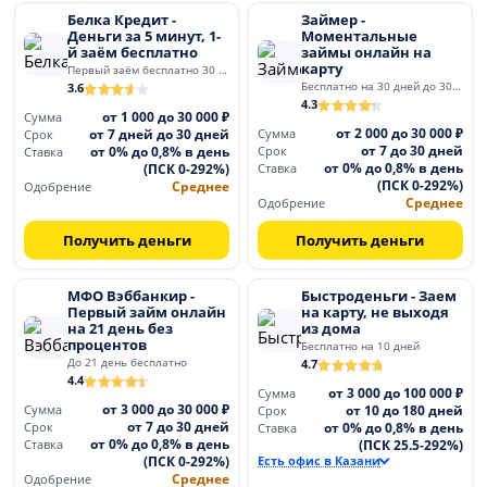
Белка Кредит -
Займер -
Деньги за 5 минут, 1-
Моментальные
й заём бесплатно
займы онлайн на
карту
Первый заём бесплатно 30 дней
Бесплатно на 30 дней до 30 000
3.6
4.3
от 1 000 до 30 000 ₽
Сумма
от 2 000 до 30 000 ₽
от 7 дней до 30 дней
Сумма
Срок
от 7 до 30 дней
от 0% до 0,8% в день
Срок
Ставка
от 0% до 0,8% в день
(ПСК 0-292%)
Ставка
(ПСК 0-292%)
Среднее
Одобрение
Среднее
Одобрение
Получить деньги
Получить деньги
МФО Вэббанкир -
Быстроденьги - Заем
Первый займ онлайн
на карту, не выходя
на 21 день без
из дома
процентов
Бесплатно на 10 дней
До 21 день бесплатно
4.7
4.4
от 3 000 до 100 000 ₽
Сумма
от 3 000 до 30 000 ₽
от 10 до 180 дней
Сумма
Срок
от 7 до 30 дней
от 0% до 0,8% в день
Срок
Ставка
от 0% до 0,8% в день
(ПСК 25.5-292%)
Ставка
(ПСК 0-292%)
Есть офис в Казани
Среднее
Одобрение