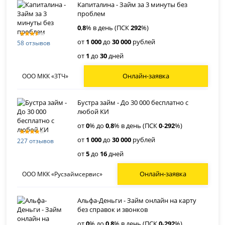
Капиталина - Займ за 3 минуты без
проблем
0
,
8
% в день (ПСК
292
%)
от
1 000
до
30 000
рублей
58 отзывов
от
1
до
30
дней
Онлайн-заявка
ООО МКК «ЗТЧ»
Бустра займ - До 30 000 бесплатно с
любой КИ
от
0
% до
0
,
8
% в день (ПСК
0
-
292
%)
от
1 000
до
30 000
рублей
227 отзывов
от
5
до
16
дней
Онлайн-заявка
ООО МКК «Русзаймсервис»
Альфа-Деньги - Займ онлайн на карту
без справок и звонков
от
0
% до
0
,
8
% в день (ПСК
0
-
292
%)