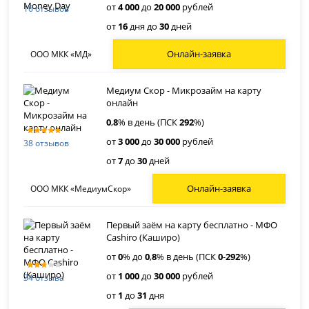
от
4 000
до
20 000
рублей
16 отзывов
от
16
дня до
30
дней
Онлайн-заявка
ООО МКК «МД»
Медиум Скор - Микрозайм на карту
онлайн
0
,
8
% в день (ПСК
292
%)
от
3 000
до
30 000
рублей
38 отзывов
от
7
до
30
дней
Онлайн-заявка
ООО МКК «МедиумСкор»
Первый заём на карту бесплатно - МФО
Cashiro (Каширо)
от
0
% до
0
,
8
% в день (ПСК
0
-
292
%)
от
1 000
до
30 000
рублей
34 отзыва
от
1
до
31
дня