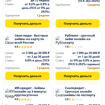
до 12 недель
Срок
(ПСК 262-292%)
от 0,6% до 0,8% в
Ставка
Среднее
Одобрение
день (ПСК от 0% до
292%)
Среднее
Одобрение
Получить деньги
Получить деньги
Свои люди - Быстрые
Рублион - срочный
займы на карту по
займ онлайн на
всей России
карту
4.9
1.0
от 5 000 до 30 000 ₽
от 1 000 до 20 000 ₽
Сумма
Сумма
от 3 до 30 дней
от 1 до 30 дней
Срок
Срок
0,8% в день (ПСК
от 0% до 0,8% в день
Ставка
Ставка
292%)
(ПСК 0-292% годовых)
Среднее
Среднее
Одобрение
Одобрение
Получить деньги
Получить деньги
495 кредит - Займы
Снапкредит -
онлайн за 3 минуты
Срочные онлайн
круглосуточно
займы по паспорту
4.0
2.0