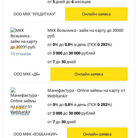
от
5
дней до
6
месяцев
Онлайн-заявка
ООО МКК "КРЕДИТНАУ"
МКК Возьмика - займ на карту до 30000
руб.
от
0
% до
0
,
8
% в день (ПСК
0
-
292
%)
от
3 000
до
30 000
рублей
10 отзывов
от
7
до
30
дней
Онлайн-заявка
ООО МКК «ДБ»
Манифактура - Online займы на карту от
Webbankir
от
0
% до
0
,
8
% в день (ПСК
0
-
292
%)
от
3 000
до
30 000
рублей
34 отзыва
от
7
до
30
дней
Онлайн-заявка
ООО МФК «ВЭББАНКИР»