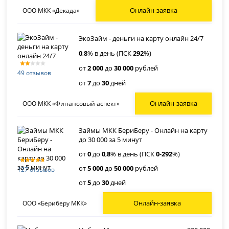
Онлайн-заявка
ООО МКК «Декада»
ЭкоЗайм - деньги на карту онлайн 24/7
0
,
8
% в день (ПСК
292
%)
от
2 000
до
30 000
рублей
49 отзывов
от
7
до
30
дней
Онлайн-заявка
ООО МКК «Финансовый аспект»
Займы МКК БериБеру - Онлайн на карту
до 30 000 за 5 минут
от
0
до
0
,
8
% в день (ПСК
0
-
292
%)
от
5 000
до
50 000
рублей
127 отзывов
от
5
до
30
дней
Онлайн-заявка
ООО «Бериберу МКК»