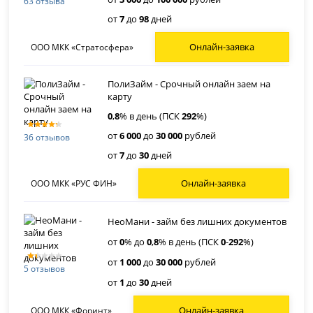
63 отзыва
от
7
до
98
дней
Онлайн-заявка
ООО МКК «Стратосфера»
ПолиЗайм - Срочный онлайн заем на
карту
0
,
8
% в день (ПСК
292
%)
от
6 000
до
30 000
рублей
36 отзывов
от
7
до
30
дней
Онлайн-заявка
ООО МКК «РУС ФИН»
НеоМани - займ без лишних документов
от
0
% до
0
,
8
% в день (ПСК
0
-
292
%)
от
1 000
до
30 000
рублей
5 отзывов
от
1
до
30
дней
Онлайн-заявка
ООО МКК «Форинт»