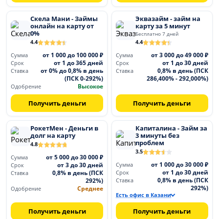
Скела Мани - Займы
Эквазайм - займ на
онлайн на карту от
карту за 5 минут
0%
Бесплатно 7 дней
4.4
4.4
от 1 000 до 100 000 ₽
от 3 000 до 49 000 ₽
Сумма
Сумма
от 1 до 365 дней
от 1 до 30 дней
Срок
Срок
от 0% до 0,8% в день
0,8% в день (ПСК
Ставка
Ставка
(ПСК 0-292%)
286,400% - 292,000%)
Высокое
Одобрение
Получить деньги
Получить деньги
РокетМен - Деньги в
Капиталина - Займ за
долг на карту
3 минуты без
проблем
4.8
3.5
от 5 000 до 30 000 ₽
Сумма
от 1 000 до 30 000 ₽
от 3 до 30 дней
Сумма
Срок
от 1 до 30 дней
0,8% в день (ПСК
Срок
Ставка
0,8% в день (ПСК
292%)
Ставка
292%)
Среднее
Одобрение
Есть офис в Казани
Получить деньги
Получить деньги