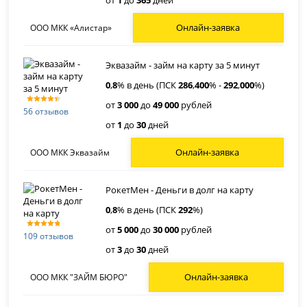
от
1
до
365
дней
Онлайн-заявка
ООО МКК «Алистар»
Эквазайм - займ на карту за 5 минут
0
,
8
% в день (ПСК
286
,
400
% -
292
,
000
%)
от
3 000
до
49 000
рублей
56 отзывов
от
1
до
30
дней
Онлайн-заявка
ООО МКК Эквазайм
РокетМен - Деньги в долг на карту
0
,
8
% в день (ПСК
292
%)
от
5 000
до
30 000
рублей
109 отзывов
от
3
до
30
дней
Онлайн-заявка
ООО МКК "ЗАЙМ БЮРО"