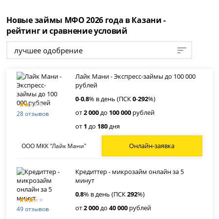
Новые займы МФО 2026 года в Казани -
рейтинг и сравнение условий
лучшее одобрение
Лайк Мани - Экспресс-займы до 100 000
рублей
0
-
0
,
8
% в день (ПСК
0
-
292
%)
от
2 000
до
100 000
рублей
28 отзывов
от
1
до
180
дня
Онлайн-заявка
ООО МКК "Лайк Мани"
Кредиттер - микрозайм онлайн за 5
минут
0
,
8
% в день (ПСК
292
%)
от
2 000
до
40 000
рублей
49 отзывов