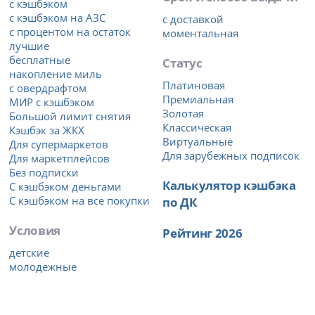
с кэшбэком
с кэшбэком на АЗС
с доставкой
с процентом на остаток
моментальная
лучшие
бесплатные
Статус
накопление миль
Платиновая
с овердрафтом
Премиальная
МИР с кэшбэком
Золотая
Большой лимит снятия
Классическая
Кэшбэк за ЖКХ
Виртуальные
Для супермаркетов
Для зарубежных подписок
Для маркетплейсов
Без подписки
Калькулятор кэшбэка
С кэшбэком деньгами
С кэшбэком на все покупки
по ДК
Условия
Рейтинг 2026
детские
молодежные