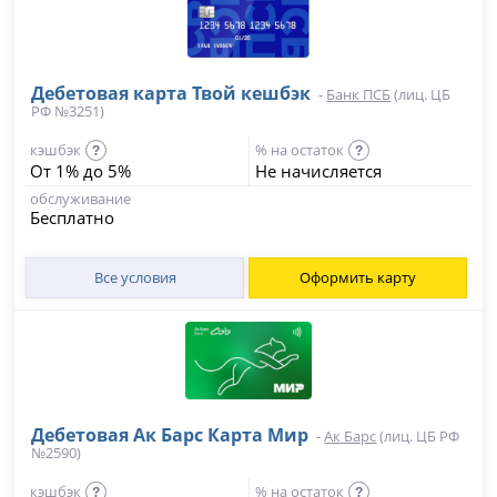
Дебетовая карта Твой кешбэк
-
Банк ПСБ
(лиц. ЦБ
РФ №3251)
кэшбэк
% на остаток
?
?
От 1% до 5%
Не начисляется
обслуживание
Бесплатно
Все условия
Оформить карту
Дебетовая Ак Барс Карта Мир
-
Ак Барс
(лиц. ЦБ РФ
№2590)
кэшбэк
% на остаток
?
?