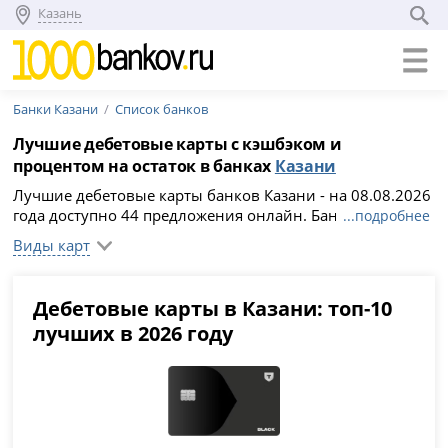
Казань
Банки Казани
Список банков
Лучшие дебетовые карты с кэшбэком и
процентом на остаток в банках
Казани
Лучшие дебетовые карты банков Казани - на 08.08.2026
года доступно 44 предложения онлайн. Банки Казани
...подробнее
предлагают бесплатное обслуживание и доставку карт
Виды карт
до дома, кэшбэк и начисление процентов на остаток.
Чтобы заказать дебетовую карту, сравните условия,
подберите выгодный вариант и заполните анкету на
Дебетовые карты в Казани: топ-10
официальном сайте кредитного учреждения.
лучших в 2026 году