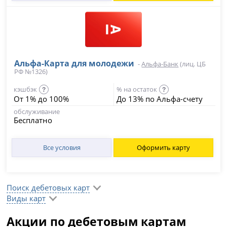
Альфа-Карта для молодежи
-
Альфа-Банк
(лиц. ЦБ
РФ №1326)
кэшбэк
% на остаток
?
?
От 1% до 100%
До 13% по Альфа-счету
обслуживание
Бесплатно
Все условия
Оформить карту
Поиск дебетовых карт
Виды карт
Акции по дебетовым картам