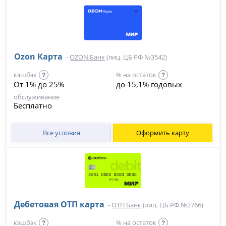
Ozon Карта
-
OZON Банк
(лиц. ЦБ РФ №3542)
кэшбэк
% на остаток
?
?
От 1% до 25%
до 15,1% годовых
обслуживание
Бесплатно
Все условия
Оформить карту
Дебетовая ОТП карта
-
ОТП Банк
(лиц. ЦБ РФ №2766)
кэшбэк
% на остаток
?
?