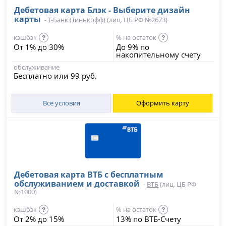
Дебетовая карта Блэк - Выберите дизайн
карты
-
Т-Банк (Тинькофф)
(лиц. ЦБ РФ №2673)
кэшбэк
% на остаток
?
?
От 1% до 30%
До 9% по
накопительному счету
обслуживание
Бесплатно или 99 руб.
Все условия
Оформить карту
Дебетовая карта ВТБ с бесплатным
обслуживанием и доставкой
-
ВТБ
(лиц. ЦБ РФ
№1000)
кэшбэк
% на остаток
?
?
От 2% до 15%
13% по ВТБ-Счету