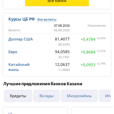
Все банки
Курсы ЦБ РФ
Все валюты
07.08.2026
Изменение
Валюта
06.08.2026
Доллар США
81,4077
+0,59%
+0,4784
80,9293
Евро
94,0585
+0,92%
+0,8684
93,1901
Китайский
12,0637
+0,79%
+0,0953
юань
11,9684
Лучшие предложения банков Казани
Кредиты
Вклады
Микрозаймы
Ипот