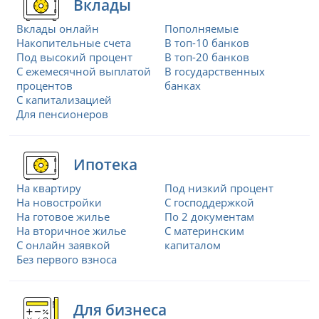
Вклады
Вклады онлайн
Пополняемые
Накопительные счета
В топ-10 банков
Под высокий процент
В топ-20 банков
С ежемесячной выплатой
В государственных
процентов
банках
С капитализацией
Для пенсионеров
Ипотека
На квартиру
Под низкий процент
На новостройки
С господдержкой
На готовое жилье
По 2 документам
На вторичное жилье
С материнским
С онлайн заявкой
капиталом
Без первого взноса
Для бизнеса