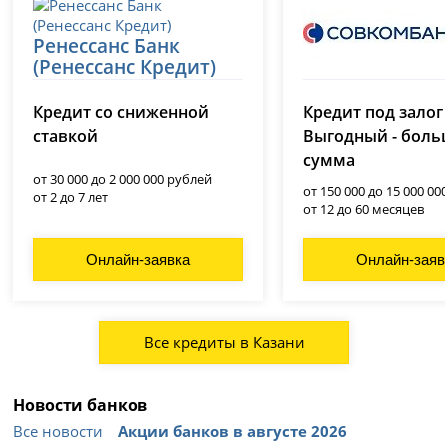
Ренессанс Банк
(Ренессанс Кредит)
Совкомбанк
лицензия № 3354
Кредит со сниженной
Кредит под залог
лицензия № 963
ставкой
Выгодный - боль
сумма
от 30 000 до 2 000 000 рублей
от 150 000 до 15 000 00
от 2 до 7 лет
от 12 до 60 месяцев
Онлайн-заявка
Онлайн-заяв
Все кредиты в Казани
Новости банков
Все новости
Акции банков в августе 2026