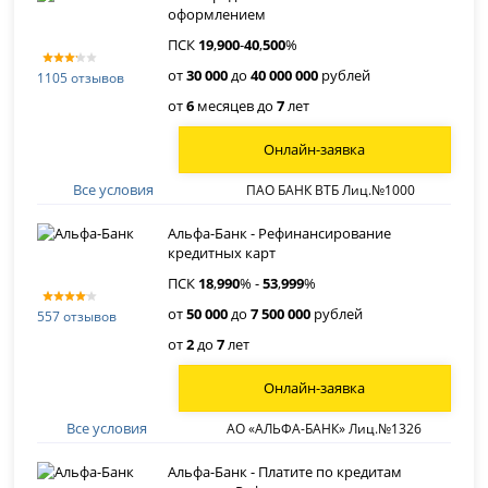
оформлением
ПСК
19
,
900
-
40
,
500
%
от
30 000
до
40 000 000
рублей
1105 отзывов
от
6
месяцев до
7
лет
Онлайн-заявка
Все условия
ПАО БАНК ВТБ Лиц.№1000
Альфа-Банк - Рефинансирование
кредитных карт
ПСК
18
,
990
% -
53
,
999
%
от
50 000
до
7 500 000
рублей
557 отзывов
от
2
до
7
лет
Онлайн-заявка
Все условия
АО «АЛЬФА-БАНК» Лиц.№1326
Альфа-Банк - Платите по кредитам