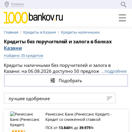
Казань
Главная
Кредиты в Казани
Кредиты наличными
Кредиты без поручителей и залога в банках
Казани
Найдено 35 кредитов
Кредиты наличными без поручителей и залога в
Казани: на 06.08.2026 доступно 50 предложений с
...подробнее
мгновенным решением, суммами до 1 500 000 000
Подобрать
рублей, сроками от 1 дней до 30 лет и ПСК от 13.84% до
69.53% годовых. Безопасное оформление через
официальные сайты банков Казани — выберите
лучшее одобрение
подходящий вариант без справок и подайте заявку
напрямую.
Ренессанс Банк (Ренессанс Кредит) -
Кредит со сниженной ставкой
ПСК от
13
,
840
% до
39
,
975
%