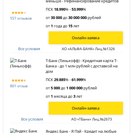
меньше - Рефинансирование кредитов
ПСК
18
,
990
% -
53
,
999
%
от
30 000
до
30 000 000
рублей
557 отзывов
от
1
года до
15
лет
Онлайн-заявка
Все условия
АО «АЛЬФА-БАНК» Лиц.№1326
Т-Банк (Тинькофф) - Кредитная карта Т-
Банка - до 1 млн рублей с доставкой на
дом
ПСК
29
,
885
% -
61
,
999
%
801 отзыв
от
5 000
до
1 000 000
рублей
от
1
месяца до
3
лет
Онлайн-заявка
Все условия
АО «ТБанк» Лиц.№2673
Яндекс Банк - Я Пэй - Кредит на любые