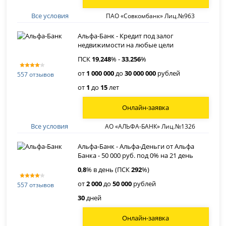
Все условия
ПАО «Совкомбанк» Лиц.№963
Альфа-Банк - Кредит под залог
недвижимости на любые цели
ПСК
19
,
248
% -
33
,
256
%
от
1 000 000
до
30 000 000
рублей
557 отзывов
от
1
до
15
лет
Онлайн-заявка
Все условия
АО «АЛЬФА-БАНК» Лиц.№1326
Альфа-Банк - Альфа-Деньги от Альфа
Банка - 50 000 руб. под 0% на 21 день
0
,
8
% в день (ПСК
292
%)
от
2 000
до
50 000
рублей
557 отзывов
30
дней
Онлайн-заявка