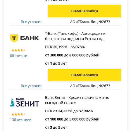
Онлайн-заявка
Все условия
АО «ТБанк» Лиц.№2673
Т-Банк (Тинькофф) - Автокредит и
бесплатная подписка Pro на год
ПСК
20
,
799
% -
35
,
073
%
от
300 000
до
8 000 000
рублей
801 отзыв
от
1
до
5
лет
Онлайн-заявка
Все условия
АО «ТБанк» Лиц.№2673
Банк Зенит - Кредит наличными по
выгодной ставке
ПСК от
24
,
223
% до
37
,
902
%
от
100 000
до
5 000 000
рублей
138 отзывов
от
3
до
5
лет