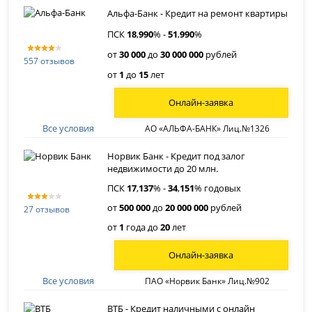
Альфа-Банк - Кредит на ремонт квартиры
ПСК
18
,
990
% -
51
,
990
%
от
30 000
до
30 000 000
рублей
557 отзывов
от
1
до
15
лет
Онлайн-заявка
Все условия
АО «АЛЬФА-БАНК» Лиц.№1326
Норвик Банк - Кредит под залог
недвижимости до 20 млн.
ПСК
17
,
137
% -
34
,
151
% годовых
от
500 000
до
20 000 000
рублей
27 отзывов
от
1
года до
20
лет
Онлайн-заявка
Все условия
ПАО «Норвик Банк» Лиц.№902
ВТБ - Кредит наличными с онлайн