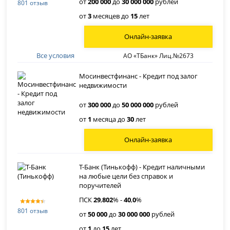
от
200 000
до
30 000 000
рублей
801 отзыв
от
3
месяцев до
15
лет
Онлайн-заявка
Все условия
АО «ТБанк» Лиц.№2673
Мосинвестфинанс - Кредит под залог
недвижимости
от
300 000
до
50 000 000
рублей
от
1
месяца до
30
лет
Онлайн-заявка
Т-Банк (Тинькофф) - Кредит наличными
на любые цели без справок и
поручителей
ПСК
29
,
802
% -
40
,
0
%
801 отзыв
от
50 000
до
30 000 000
рублей
от
1
до
15
лет