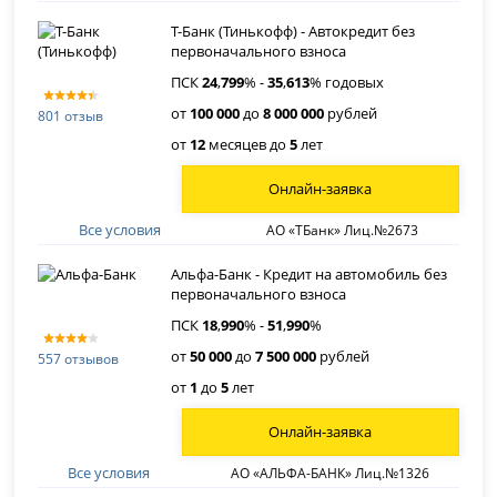
Т-Банк (Тинькофф) - Автокредит без
первоначального взноса
ПСК
24
,
799
% -
35
,
613
% годовых
от
100 000
до
8 000 000
рублей
801 отзыв
от
12
месяцев до
5
лет
Онлайн-заявка
Все условия
АО «ТБанк» Лиц.№2673
Альфа-Банк - Кредит на автомобиль без
первоначального взноса
ПСК
18
,
990
% -
51
,
990
%
от
50 000
до
7 500 000
рублей
557 отзывов
от
1
до
5
лет
Онлайн-заявка
Все условия
АО «АЛЬФА-БАНК» Лиц.№1326