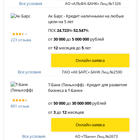
Все условия
АО «АЛЬФА-БАНК» Лиц.№1326
Ак Барс - Кредит наличными на любые
цели на 5 лет
ПСК
24
,
723
%-
52
,
547
%
от
30 000
до
5 000 000
рублей
223 отзыва
от
12
месяцев до
5
лет
Онлайн-заявка
Все условия
ПАО «АК БАРС» БАНК Лиц.№2590
Т-Банк (Тинькофф) - Кредит для развития
бизнеса в Т-Банке
от
50 000
до
30 000 000
рублей
801 отзыв
от
3
до
12
месяцев
Онлайн-заявка
Все условия
АО «ТБанк» Лиц.№2673