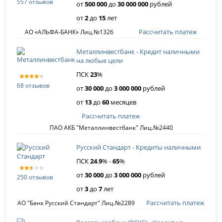
557 отзывов
от
500 000
до
30 000 000
рублей
от
2
до
15
лет
Рассчитать платеж
АО «АЛЬФА-БАНК» Лиц.№1326
Металлинвестбанк - Кредит наличными
на любые цели
ПСК
23
%
68 отзывов
от
30 000
до
3 000 000
рублей
от
13
до
60
месяцев
Рассчитать платеж
ПАО АКБ "Металлинвестбанк" Лиц.№2440
Русский Стандарт - Кредиты наличными
ПСК
24
.
9
% -
65
%
от
30 000
до
3 000 000
рублей
250 отзывов
от
3
до
7
лет
Рассчитать платеж
АО "Банк Русский Стандарт" Лиц.№2289