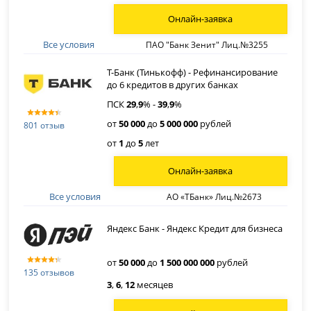
Онлайн-заявка
Все условия
ПАО "Банк Зенит" Лиц.№3255
Т-Банк (Тинькофф) - Рефинансирование
до 6 кредитов в других банках
ПСК
29
,
9
% -
39
,
9
%
от
50 000
до
5 000 000
рублей
801 отзыв
от
1
до
5
лет
Онлайн-заявка
Все условия
АО «ТБанк» Лиц.№2673
Яндекс Банк - Яндекс Кредит для бизнеса
от
50 000
до
1 500 000 000
рублей
135 отзывов
3
,
6
,
12
месяцев