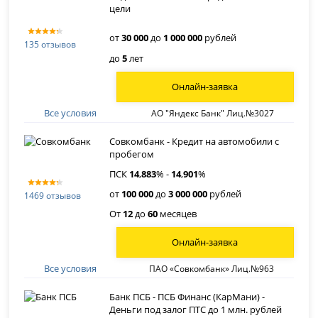
цели
от
30 000
до
1 000 000
рублей
135 отзывов
до
5
лет
Онлайн-заявка
Все условия
АО "Яндекс Банк" Лиц.№3027
Совкомбанк - Кредит на автомобили с
пробегом
ПСК
14
,
883
% -
14
,
901
%
от
100 000
до
3 000 000
рублей
1469 отзывов
От
12
до
60
месяцев
Онлайн-заявка
Все условия
ПАО «Совкомбанк» Лиц.№963
Банк ПСБ - ПСБ Финанс (КарМани) -
Деньги под залог ПТС до 1 млн. рублей