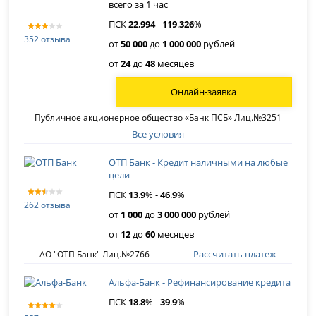
всего за 1 час
ПСК
22
,
994
-
119
.
326
%
352 отзыва
от
50 000
до
1 000 000
рублей
от
24
до
48
месяцев
Онлайн-заявка
Публичное акционерное общество «Банк ПСБ» Лиц.№3251
Все условия
ОТП Банк - Кредит наличными на любые
цели
ПСК
13
.
9
% -
46
.
9
%
262 отзыва
от
1 000
до
3 000 000
рублей
от
12
до
60
месяцев
Рассчитать платеж
АО "ОТП Банк" Лиц.№2766
Альфа-Банк - Рефинансирование кредита
ПСК
18
.
8
% -
39
.
9
%