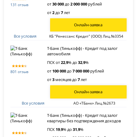
от
30 000
до
2 000 000
рублей
131 отзыв
от
2
до
7
лет
Онлайн-заявка
Все условия
КБ "Ренессанс Кредит" (ООО) Лиц.№3354
Т-Банк (Тинькофф) - Кредит под залог
автомобиля
ПСК от
22
,
9
% до
32
,
9
%
от
100 000
до
7 000 000
рублей
801 отзыв
от
3
месяцев до
7
лет
Онлайн-заявка
Все условия
АО «ТБанк» Лиц.№2673
Т-Банк (Тинькофф) - Кредит под залог
квартиры без подтверждения доходов
ПСК
19
,
9
% до
31
,
9
%