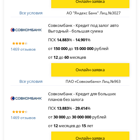
Онлайн-заявка
Все условия
АО "Яндекс Банк" Лиц.№3027
Совкомбанк - Кредит под залог авто
Выгодный - большая сумма
ПСК
14
,
883
% -
14
,
901
%
от
150 000
до
15 000 000
рублей
1469 отзывов
от
12
до
60
месяцев
Онлайн-заявка
Все условия
ПАО «Совкомбанк» Лиц.№963
Совкомбанк - Кредит для больших
планов без залога
ПСК
13
,
883
% -
29
,
414
%
от
30 000
до
30 000 000
рублей
1469 отзывов
от
12
месяцев до
15
лет
Онлайн-заявка