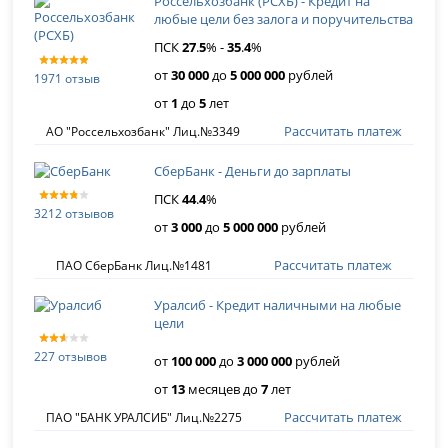
Россельхозбанк (РСХБ) - Кредит на
любые цели без залога и поручительства
ПСК
27
.
5
% -
35
.
4
%
от
30 000
до
5 000 000
рублей
1971 отзыв
от
1
до
5
лет
Рассчитать платеж
АО "Россельхозбанк" Лиц.№3349
СберБанк - Деньги до зарплаты
ПСК
44
.
4
%
3212 отзывов
от
3 000
до
5 000 000
рублей
Рассчитать платеж
ПАО СберБанк Лиц.№1481
Уралсиб - Кредит наличными на любые
цели
227 отзывов
от
100 000
до
3 000 000
рублей
от
13
месяцев до
7
лет
Рассчитать платеж
ПАО "БАНК УРАЛСИБ" Лиц.№2275