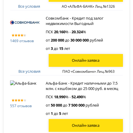
Все условия
АО «АЛЬФА-БАНК» Лиц.№1326
Совкомбанк - Кредит под залог
недвижимости Выгодный
ПСК
20
,
160
% -
20
,
324
%
от
200 000
до
30 000 000
рублей
1469 отзывов
от
3
до
15
лет
Онлайн-заявка
Все условия
ПАО «Совкомбанк» Лиц.№963
Альфа-Банк - Кредит наличными до 7,5
млн. с кешбэком до 25 000 руб. в месяц
ПСК
18
,
990
% -
52
,
490
%
от
50 000
до
7 500 000
рублей
557 отзывов
от
1
до
5
лет
Онлайн-заявка