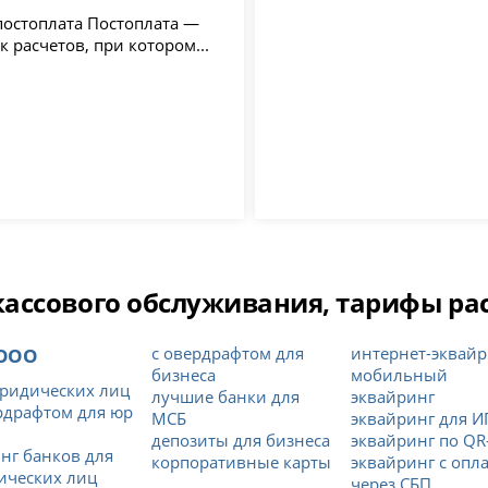
лата Постоплата —
к расчетов, при котором...
ссового обслуживания, тарифы расч
 ООО
с овердрафтом для
интернет-эквайр
бизнеса
мобильный
ридических лиц
лучшие банки для
эквайринг
рдрафтом для юр
МСБ
эквайринг для И
депозиты для бизнеса
эквайринг по QR
нг банков для
корпоративные карты
эквайринг с опл
ических лиц
через СБП