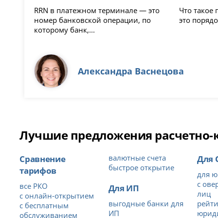
RRN в платежном терминале — это
Что такое постоп
номер банковской операции, по
это порядо
которому банк,...
Александра Васнецова
Лучшие предложения расчетно-ка
Сравнение
валютные счета
Для
быстрое открытие
тарифов
для ю
с ове
все РКО
Для ИП
лиц
с онлайн-открытием
выгодные банки для
рейти
с бесплатным
ИП
юрид
обслуживанием