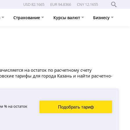
USD 82.1665
EUR 94.8366
CNY 12.1655
и
Страхование
Курсы валют
Бизнесу
числяется на остаток по расчетному счету
овские тарифы для города Казань и найти расчетно-
м % на остаток
Подобрать тариф