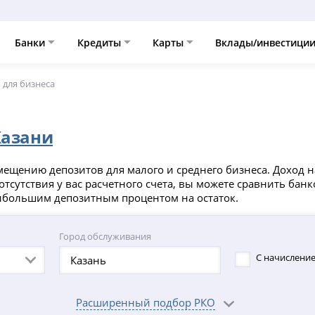
Банки
Кредиты
Карты
Вклады/инвестици
 для бизнеса
Казани
ещению депозитов для малого и среднего бизнеса. Доход на
тсутствия у вас расчетного счета, вы можете сравнить банк
ибольшим депозитным процентом на остаток.
Город обслуживания
С начисление
Расширенный подбор РКО