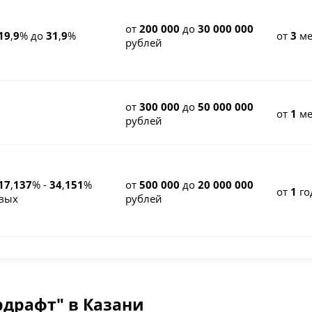
от
200 000
до
30 000 000
19
,
9
% до
31
,
9
%
от
3
ме
рублей
от
300 000
до
50 000 000
от
1
ме
рублей
17
,
137
% -
34
,
151
%
от
500 000
до
20 000 000
от
1
го
вых
рублей
рдрафт" в Казани