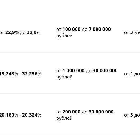
от
100 000
до
7 000 000
от
22
,
9
% до
32
,
9
%
от
3
ме
рублей
от
1 000 000
до
30 000 000
19
,
248
% -
33
,
256
%
от
1
д
рублей
от
200 000
до
30 000 000
20
,
160
% -
20
,
324
%
от
3
д
рублей