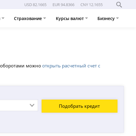
USD 82.1665
EUR 94.8366
CNY 12.1655
и
Страхование
Курсы валют
Бизнесу
ми оборотами можно
открыть расчетный счет с
Подобрать кредит