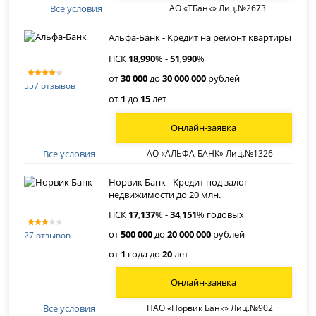
Все условия
АО «ТБанк» Лиц.№2673
Альфа-Банк - Кредит на ремонт квартиры
ПСК
18
,
990
% -
51
,
990
%
от
30 000
до
30 000 000
рублей
557 отзывов
от
1
до
15
лет
Онлайн-заявка
Все условия
АО «АЛЬФА-БАНК» Лиц.№1326
Норвик Банк - Кредит под залог
недвижимости до 20 млн.
ПСК
17
,
137
% -
34
,
151
% годовых
от
500 000
до
20 000 000
рублей
27 отзывов
от
1
года до
20
лет
Онлайн-заявка
Все условия
ПАО «Норвик Банк» Лиц.№902