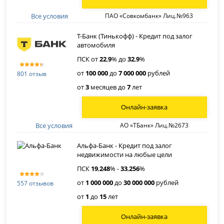
Все условия
ПАО «Совкомбанк» Лиц.№963
Т-Банк (Тинькофф) - Кредит под залог
автомобиля
ПСК от
22
,
9
% до
32
,
9
%
от
100 000
до
7 000 000
рублей
801 отзыв
от
3
месяцев до
7
лет
Онлайн-заявка
Все условия
АО «ТБанк» Лиц.№2673
Альфа-Банк - Кредит под залог
недвижимости на любые цели
ПСК
19
,
248
% -
33
,
256
%
от
1 000 000
до
30 000 000
рублей
557 отзывов
от
1
до
15
лет
Онлайн-заявка