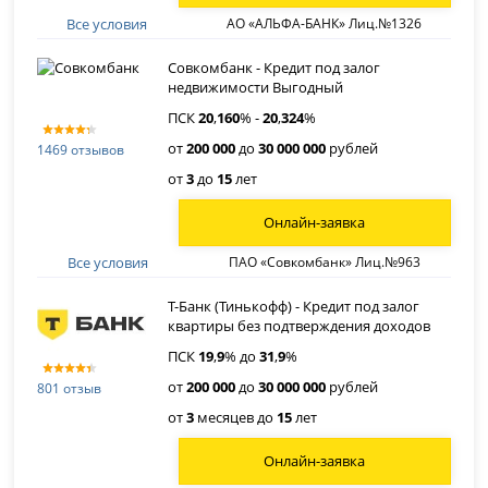
Все условия
АО «АЛЬФА-БАНК» Лиц.№1326
Совкомбанк - Кредит под залог
недвижимости Выгодный
ПСК
20
,
160
% -
20
,
324
%
от
200 000
до
30 000 000
рублей
1469 отзывов
от
3
до
15
лет
Онлайн-заявка
Все условия
ПАО «Совкомбанк» Лиц.№963
Т-Банк (Тинькофф) - Кредит под залог
квартиры без подтверждения доходов
ПСК
19
,
9
% до
31
,
9
%
от
200 000
до
30 000 000
рублей
801 отзыв
от
3
месяцев до
15
лет
Онлайн-заявка