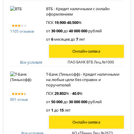
ВТБ - Кредит наличными с онлайн
оформлением
ПСК
19
,
900
-
40
,
500
%
от
30 000
до
40 000 000
рублей
1105 отзывов
от
6
месяцев до
7
лет
Онлайн-заявка
Все условия
ПАО БАНК ВТБ Лиц.№1000
Т-Банк (Тинькофф) - Кредит наличными
на любые цели без справок и
поручителей
ПСК
29
,
802
% -
40
,
0
%
801 отзыв
от
50 000
до
30 000 000
рублей
от
1
до
15
лет
Онлайн-заявка
Все условия
АО «ТБанк» Лиц.№2673