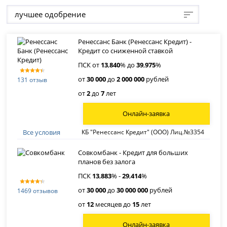
лучшее одобрение
Ренессанс Банк (Ренессанс Кредит) -
Кредит со сниженной ставкой
ПСК от
13
,
840
% до
39
,
975
%
от
30 000
до
2 000 000
рублей
131 отзыв
от
2
до
7
лет
Онлайн-заявка
Все условия
КБ "Ренессанс Кредит" (ООО) Лиц.№3354
Совкомбанк - Кредит для больших
планов без залога
ПСК
13
,
883
% -
29
,
414
%
от
30 000
до
30 000 000
рублей
1469 отзывов
от
12
месяцев до
15
лет
Онлайн-заявка