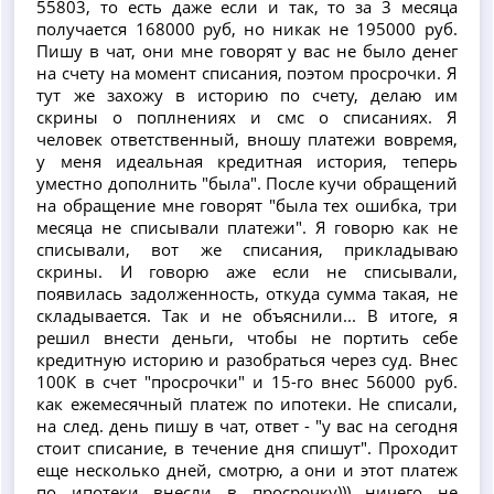
55803, то есть даже если и так, то за 3 месяца
получается 168000 руб, но никак не 195000 руб.
Пишу в чат, они мне говорят у вас не было денег
на счету на момент списания, поэтом просрочки. Я
тут же захожу в историю по счету, делаю им
скрины о поплнениях и смс о списаниях. Я
человек ответственный, вношу платежи вовремя,
у меня идеальная кредитная история, теперь
уместно дополнить "была". После кучи обращений
на обращение мне говорят "была тех ошибка, три
месяца не списывали платежи". Я говорю как не
списывали, вот же списания, прикладываю
скрины. И говорю аже если не списывали,
появилась задолженность, откуда сумма такая, не
складывается. Так и не объяснили... В итоге, я
решил внести деньги, чтобы не портить себе
кредитную историю и разобраться через суд. Внес
100К в счет "просрочки" и 15-го внес 56000 руб.
как ежемесячный платеж по ипотеки. Не списали,
на след. день пишу в чат, ответ - "у вас на сегодня
стоит списание, в течение дня спишут". Проходит
еще несколько дней, смотрю, а они и этот платеж
по ипотеки внесли в просрочку))) ничего не