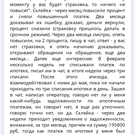
моменту у вас будет страховка, то ничего не
повысят". Склейка - через месяц повысили процент
и сняли повышенный платеж. Два месяца
доказывал их ошибку, доказал, деньги вернули,
процент снизили (страховку пришлось делать в
срочном режиме). Через два месяца смотрю, опять
повысили, на 2 процента, пишу в чат, ответ - у вас
нет страховки, я опять начинаю доказывать,
открывают обращение на обращение, еще два
месяца... Далее еще интереснее. В феврале
несколько недель не списывали платеж по
ипотеке, писал им в чат, в итоге недели через три
списали. После этого эпизода, не
взаимодействовал с ними до мая, пока не начали
приходить по три списания ипотеки в день. Зашел
в чат, написал оператору, говорю нет ли у меня
какой-нибудь задолженности по ипотечным
платежам, он говорит нет, я еще раз утиочнил,
говорю точно нет, он да. Склейка - через две
недели приходит уведомление о задолженности,
внимание, за три месяца, причем на сумму 195800
руб, тогда как платеж по ипотеке у меня был