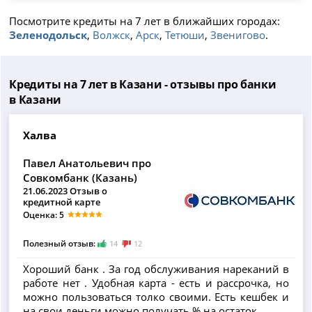
Посмотрите кредиты на 7 лет в ближайших городах:
Зеленодольск
,
Волжск
,
Арск
,
Тетюши
,
Звенигово
.
Кредиты на 7 лет в Казани - отзывы про банки
в Казани
Халва
Павел Анатольевич про
Совкомбанк (Казань)
21.06.2023 Отзыв о
кредитной карте
Оценка: 5
Полезный отзыв:
14
12
Хороший банк . За год обслуживания нареканий в
работе нет . Удобная карта - есть и рассрочка, но
можно пользоваться толко своими. Есть кешбек и
на свои деньги можно получать % на остаток.