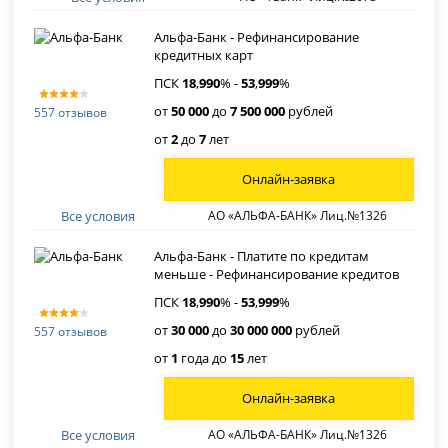
Альфа-Банк - Рефинансирование
кредитных карт
ПСК
18
,
990
% -
53
,
999
%
от
50 000
до
7 500 000
рублей
557 отзывов
от
2
до
7
лет
Онлайн-заявка
Все условия
АО «АЛЬФА-БАНК» Лиц.№1326
Альфа-Банк - Платите по кредитам
меньше - Рефинансирование кредитов
ПСК
18
,
990
% -
53
,
999
%
от
30 000
до
30 000 000
рублей
557 отзывов
от
1
года до
15
лет
Онлайн-заявка
Все условия
АО «АЛЬФА-БАНК» Лиц.№1326