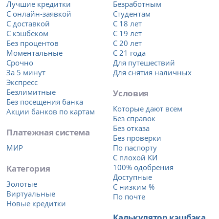
Лучшие кредитки
Безработным
С онлайн-заявкой
Студентам
С доставкой
С 18 лет
С кэшбеком
С 19 лет
Без процентов
С 20 лет
Моментальные
С 21 года
Срочно
Для путешествий
За 5 минут
Для снятия наличных
Экспресс
Безлимитные
Условия
Без посещения банка
Которые дают всем
Акции банков по картам
Без справок
Без отказа
Платежная система
Без проверки
МИР
По паспорту
С плохой КИ
Категория
100% одобрения
Доступные
Золотые
С низким %
Виртуальные
По почте
Новые кредитки
Калькулятор кэшбэка