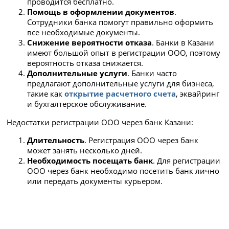
Заявление на УСН, если требуется
проводится бесплатно.
Помощь в оформлении документов
.
Информация о платежах, снятии и пополнении
Сотрудники банка помогут правильно оформить
счета, переводах для ООО представлена для
все необходимые документы.
тарифа РКО "На старте"
Снижение вероятности отказа
. Банки в Казани
Обслуживание 3 месяца бесплатно, балее
имеют большой опыт в регистрации ООО, поэтому
бесплатно при обороте от 10 000 рублей в
вероятность отказа снижается.
месяц, иначе 490 руб.
Дополнительные услуги
. Банки часто
5 бесплатных платежей в рублях
предлагают дополнительные услуги для бизнеса,
ежемесячно
такие как
открытие расчетного счета
, эквайринг
Сервис подготовки декларации -
и бухгалтерское обслуживание.
бесплатная декларация за 7 минут
Удобная мобильная бухгалтерия для ИП
Недостатки регистрации ООО через банк Казани:
Возможность проведения платежей в
послеоперационное время
Длительность
. Регистрация ООО через банк
Бесплатный интернет и мобильный банк
может занять несколько дней.
Бесплатное SMS-информирование по
Необходимость посещать банк
. Для регистрации
расчетному счету
ООО через банк необходимо посетить банк лично
Бесплатно виртуальная карта для бизнеса
или передать документы курьером.
Кэшбэк до 2,5% по бизнес-карте
Бесплатный выпуск КЭП для бизнеса