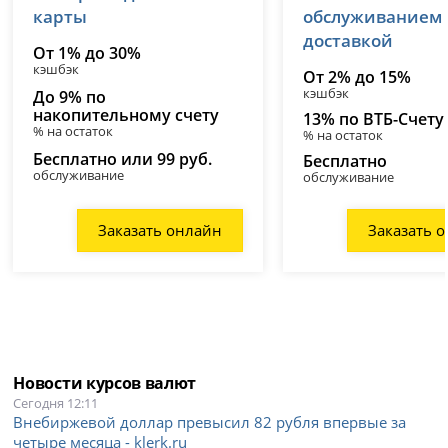
карты
обслуживанием
доставкой
От 1% до 30%
кэшбэк
От 2% до 15%
кэшбэк
До 9% по
накопительному счету
13% по ВТБ-Счету
% на остаток
% на остаток
Бесплатно или 99 руб.
Бесплатно
обслуживание
обслуживание
Заказать онлайн
Заказать 
Новости курсов валют
Сегодня 12:11
Внебиржевой доллар превысил 82 рубля впервые за
четыре месяца - klerk.ru