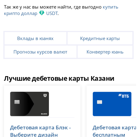
Так же у нас вы можете найти, где выгодно
купить
крипто доллар
USDT
.
Вклады в юанях
Кредитные карты
Прогнозы курсов валют
Конвертер юань
Лучшие дебетовые карты Казани
Т-Банк (Тинькофф)
ВТБ
Дебетовая карта Блэк -
Дебетовая карта
лицензия № 2673
лицензия № 1000
Выберите дизайн
бесплатным