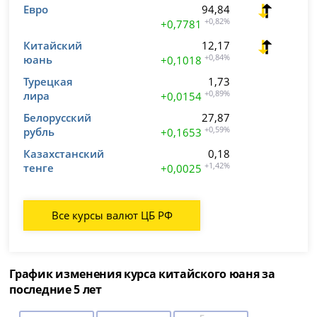
Евро
94,84
+0,82%
+0,7781
Китайский
12,17
юань
+0,84%
+0,1018
Турецкая
1,73
лира
+0,89%
+0,0154
Белорусский
27,87
рубль
+0,59%
+0,1653
Казахстанский
0,18
тенге
+1,42%
+0,0025
Все курсы валют ЦБ РФ
График изменения курса китайского юаня за
последние 5 лет