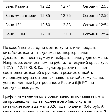
Банк Казани
12.22
12.74
Сегодня 12:55
Банк «Авангард»
12.35
12.75
Сегодня 12:56
Банк 131
12.50
12.83
Сегодня 12:54
Банк ЗЕНИТ
12.10
13.00
Сегодня 12:54
По какой цене сегодня можно купить или продать
китайские юани – подскажет конвертер валют.
Достаточно ввести сумму и выбрать валюту для обмена.
Например, если меняем на рубли, то текущий кросс-курс
1 CNY = 12.17 RUB. Калькулятор рассчитывает
соотношение юаней к рублям в режиме онлайн,
используя курсы основных валют к китайскому юаню,
установленные Центробанком России (ЦБ РФ) на
сегодняшнюю дату.
График изменения котировки валюты показывает, что
за прошедший год выгоднее всего было купить
китайские юани 22 мая 2026 года по цене 10,40 руб. А
самый выгодный кросс-курс для продажи юаней был 20