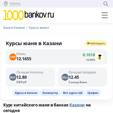
Казань
Банки Казани
Курсы валют
Курсы юаня в Казани
🔔
Наблюдать
Юань
0.1018
CNY
12.1655
+0.84%
Лучшая покупка
Лучшая продажа
12.80
12.45
BUY
SELL
УБРиР
Солид Банк
Курсы в банках
Конвертер
Все курсы ЦБ
График
Курс китайского юаня в банках
Казани
на
сегодня