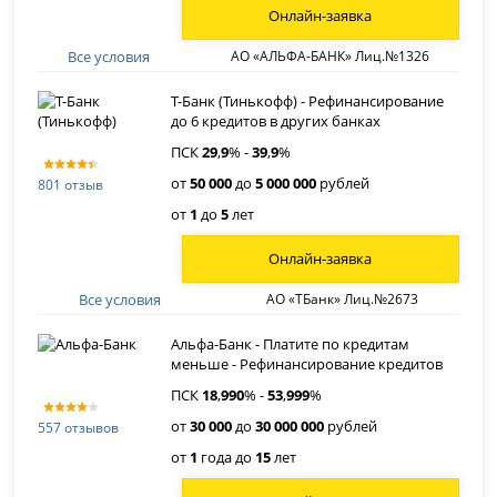
Онлайн-заявка
Все условия
АО «АЛЬФА-БАНК» Лиц.№1326
Т-Банк (Тинькофф) - Рефинансирование
до 6 кредитов в других банках
ПСК
29
,
9
% -
39
,
9
%
от
50 000
до
5 000 000
рублей
801 отзыв
от
1
до
5
лет
Онлайн-заявка
Все условия
АО «ТБанк» Лиц.№2673
Альфа-Банк - Платите по кредитам
меньше - Рефинансирование кредитов
ПСК
18
,
990
% -
53
,
999
%
от
30 000
до
30 000 000
рублей
557 отзывов
от
1
года до
15
лет