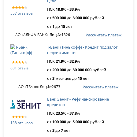
цели
ПСК
18
.
8
% -
33
.
9
%
557 отзывов
от
500 000
до
3 000 000
рублей
от
1
до
15
лет
Рассчитать платеж
АО «АЛЬФА-БАНК» Лиц.№1326
Т-Банк (Тинькофф) - Кредит под залог
недвижимости
ПСК
21
.
9
% -
32
.
9
%
801 отзыв
от
200 000
до
30 000 000
рублей
от
3
месяцев до
15
лет
Рассчитать платеж
АО «ТБанк» Лиц.№2673
Банк Зенит - Рефинансирование
кредитов
ПСК
23
.
5
% -
37
.
8
%
от
100 000
до
5 000 000
рублей
138 отзывов
от
3
до
7
лет