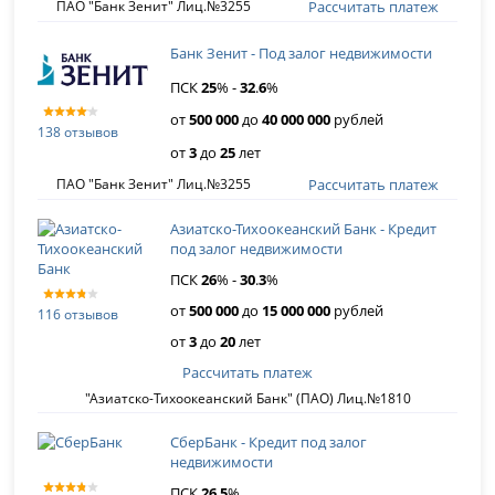
Рассчитать платеж
ПАО "Банк Зенит" Лиц.№3255
Банк Зенит - Под залог недвижимости
ПСК
25
% -
32
.
6
%
от
500 000
до
40 000 000
рублей
138 отзывов
от
3
до
25
лет
Рассчитать платеж
ПАО "Банк Зенит" Лиц.№3255
Азиатско-Тихоокеанский Банк - Кредит
под залог недвижимости
ПСК
26
% -
30
.
3
%
от
500 000
до
15 000 000
рублей
116 отзывов
от
3
до
20
лет
Рассчитать платеж
"Азиатско-Тихоокеанский Банк" (ПАО) Лиц.№1810
СберБанк - Кредит под залог
недвижимости
ПСК
26
.
5
%