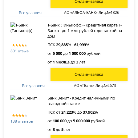
Онлайн-заявка
Все условия
АО «АЛЬФА-БАНК» Лиц.№1326
Т-Банк (Тинькофф) - Кредитная карта Т-
Банка - до 1 млн рублей с доставкой на
дом
ПСК
29
,
885
% -
61
,
999
%
801 отзыв
от
5 000
до
1 000 000
рублей
от
1
месяца до
3
лет
Онлайн-заявка
Все условия
АО «ТБанк» Лиц.№2673
Банк Зенит - Кредит наличными по
выгодной ставке
ПСК от
24
,
223
% до
37
,
902
%
от
100 000
до
5 000 000
рублей
138 отзывов
от
3
до
5
лет