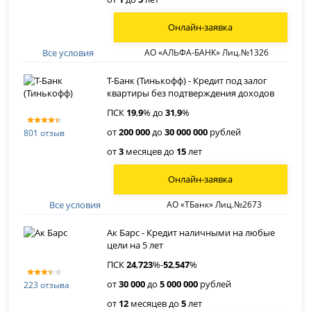
Онлайн-заявка
Все условия
АО «АЛЬФА-БАНК» Лиц.№1326
Т-Банк (Тинькофф) - Кредит под залог
квартиры без подтверждения доходов
ПСК
19
,
9
% до
31
,
9
%
от
200 000
до
30 000 000
рублей
801 отзыв
от
3
месяцев до
15
лет
Онлайн-заявка
Все условия
АО «ТБанк» Лиц.№2673
Ак Барс - Кредит наличными на любые
цели на 5 лет
ПСК
24
,
723
%-
52
,
547
%
от
30 000
до
5 000 000
рублей
223 отзыва
от
12
месяцев до
5
лет