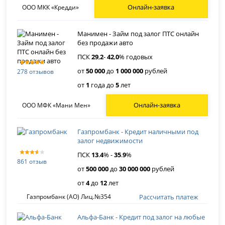
Онлайн-заявка
ООО МКК «Кредди»
Манимен - Займ под залог ПТС онлайн
без продажи авто
ПСК
29
,
2
-
42
,
0
% годовых
от
50 000
до
1 000 000
рублей
278 отзывов
от
1
года до
5
лет
Онлайн-заявка
ООО МФК «Мани Мен»
Газпромбанк - Кредит наличными под
залог недвижимости
ПСК
13
.
4
% -
35
.
9
%
861 отзыв
от
500 000
до
30 000 000
рублей
от
4
до
12
лет
Рассчитать платеж
Газпромбанк (АО) Лиц.№354
Альфа-Банк - Кредит под залог на любые