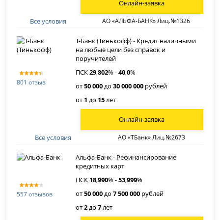
Онлайн-заявка
Все условия
АО «АЛЬФА-БАНК» Лиц.№1326
Т-Банк (Тинькофф) - Кредит наличными
на любые цели без справок и
поручителей
ПСК
29
,
802
% -
40
,
0
%
801 отзыв
от
50 000
до
30 000 000
рублей
от
1
до
15
лет
Онлайн-заявка
Все условия
АО «ТБанк» Лиц.№2673
Альфа-Банк - Рефинансирование
кредитных карт
ПСК
18
,
990
% -
53
,
999
%
от
50 000
до
7 500 000
рублей
557 отзывов
от
2
до
7
лет