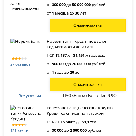
от
300 000
до
50 000 000
рублей
от
1
месяца до
30
лет
Онлайн-заявка
Норвик Банк - Кредит под залог
недвижимости до 20 млн.
ПСК
17
,
137
% -
34
,
151
% годовых
от
500 000
до
20 000 000
рублей
27 отзывов
от
1
года до
20
лет
Онлайн-заявка
Все условия
ПАО «Норвик Банк» Лиц.№902
Ренессанс Банк (Ренессанс Кредит) -
Кредит со сниженной ставкой
ПСК от
13
,
840
% до
39
,
975
%
от
30 000
до
2 000 000
рублей
131 отзыв