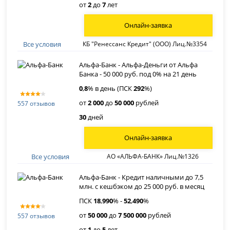
от
2
до
7
лет
Онлайн-заявка
Все условия
КБ "Ренессанс Кредит" (ООО) Лиц.№3354
Альфа-Банк - Альфа-Деньги от Альфа
Банка - 50 000 руб. под 0% на 21 день
0
,
8
% в день (ПСК
292
%)
от
2 000
до
50 000
рублей
557 отзывов
30
дней
Онлайн-заявка
Все условия
АО «АЛЬФА-БАНК» Лиц.№1326
Альфа-Банк - Кредит наличными до 7,5
млн. с кешбэком до 25 000 руб. в месяц
ПСК
18
,
990
% -
52
,
490
%
от
50 000
до
7 500 000
рублей
557 отзывов
от
1
до
5
лет