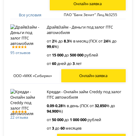
Онлайн-заявка
Все условия
ПАО "Банк Зенит" Лиц.№3255
ДрайвЗайм - Деньги под залог ПТС
автомобиля
от
2
% до
8
,
3
% в месяц (ПСК от
24
% до
99
,
6
%)
95 отзывов
от
15 000
до
500 000
рублей
от
60
дней до
3
лет
Онлайн-заявка
ООО «МКК «Сибиряк»
Кредди - Онлайн займ Creddy под залог
ПТС автомобиля
0
,
09
-
0
,
28
% в день (ПСК от
32
,
850
% до
94
,
900
%)
22 отзыва
от
50 000
до
1 000 000
рублей
от
3
до
60
месяцев