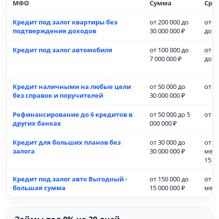
МФО
Сумма
Сро
Кредит под залог квартиры без
от 200 000 до
от 3
подтверждения доходов
30 000 000 ₽
до 1
Кредит под залог автомобиля
от 100 000 до
от 3
7 000 000 ₽
до 7
Кредит наличными на любые цели
от 50 000 до
от 1 
без справок и поручителей
30 000 000 ₽
Рефинансирование до 6 кредитов в
от 50 000 до 5
от 1 
других банках
000 000 ₽
Кредит для больших планов без
от 30 000 до
от 1
залога
30 000 000 ₽
меся
15 л
Кредит под залог авто Выгодный -
от 150 000 до
от 1
большая сумма
15 000 000 ₽
мес