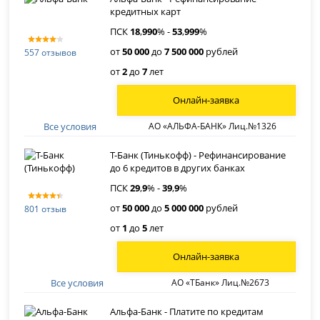
кредитных карт
ПСК
18
,
990
% -
53
,
999
%
от
50 000
до
7 500 000
рублей
557 отзывов
от
2
до
7
лет
Онлайн-заявка
Все условия
АО «АЛЬФА-БАНК» Лиц.№1326
Т-Банк (Тинькофф) - Рефинансирование
до 6 кредитов в других банках
ПСК
29
,
9
% -
39
,
9
%
от
50 000
до
5 000 000
рублей
801 отзыв
от
1
до
5
лет
Онлайн-заявка
Все условия
АО «ТБанк» Лиц.№2673
Альфа-Банк - Платите по кредитам