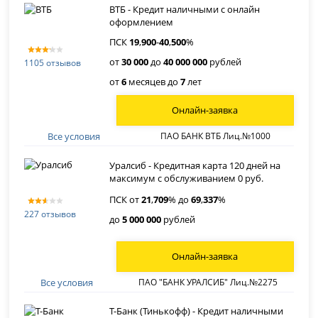
ВТБ - Кредит наличными с онлайн
оформлением
ПСК
19
,
900
-
40
,
500
%
от
30 000
до
40 000 000
рублей
1105 отзывов
от
6
месяцев до
7
лет
Онлайн-заявка
Все условия
ПАО БАНК ВТБ Лиц.№1000
Уралсиб - Кредитная карта 120 дней на
максимум с обслуживанием 0 руб.
ПСК от
21
,
709
% до
69
,
337
%
227 отзывов
до
5 000 000
рублей
Онлайн-заявка
Все условия
ПАО "БАНК УРАЛСИБ" Лиц.№2275
Т-Банк (Тинькофф) - Кредит наличными