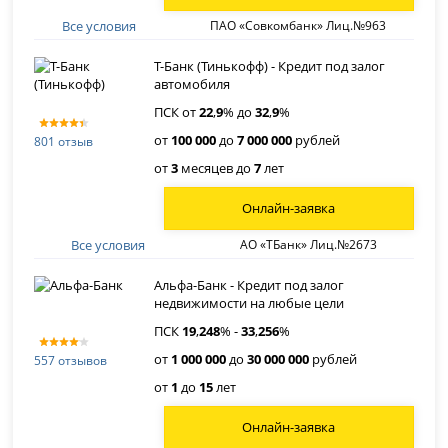
Все условия
ПАО «Совкомбанк» Лиц.№963
Т-Банк (Тинькофф) - Кредит под залог
автомобиля
ПСК от
22
,
9
% до
32
,
9
%
от
100 000
до
7 000 000
рублей
801 отзыв
от
3
месяцев до
7
лет
Онлайн-заявка
Все условия
АО «ТБанк» Лиц.№2673
Альфа-Банк - Кредит под залог
недвижимости на любые цели
ПСК
19
,
248
% -
33
,
256
%
от
1 000 000
до
30 000 000
рублей
557 отзывов
от
1
до
15
лет
Онлайн-заявка