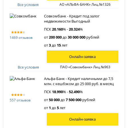
Все условия
АО «АЛЬФА-БАНК» Лиц.№1326
Совкомбанк - Кредит под залог
недвижимости Выгодный
ПСК
20
,
160
% -
20
,
324
%
от
200 000
до
30 000 000
рублей
1469 отзывов
от
3
до
15
лет
Онлайн-заявка
Все условия
ПАО «Совкомбанк» Лиц.№963
Альфа-Банк - Кредит наличными до 7,5
млн. с кешбэком до 25 000 руб. в месяц
ПСК
18
,
990
% -
52
,
490
%
от
50 000
до
7 500 000
рублей
557 отзывов
от
1
до
5
лет
Онлайн-заявка