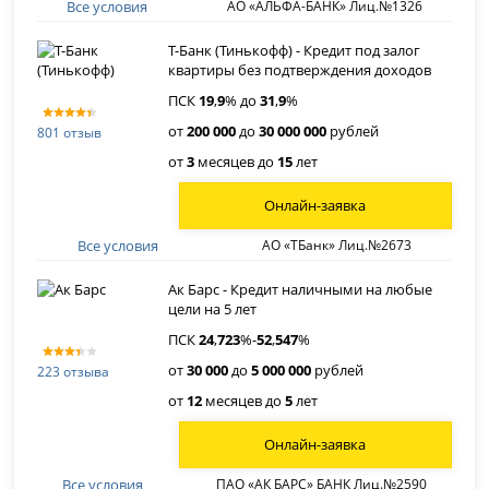
Все условия
АО «АЛЬФА-БАНК» Лиц.№1326
Т-Банк (Тинькофф) - Кредит под залог
квартиры без подтверждения доходов
ПСК
19
,
9
% до
31
,
9
%
от
200 000
до
30 000 000
рублей
801 отзыв
от
3
месяцев до
15
лет
Онлайн-заявка
Все условия
АО «ТБанк» Лиц.№2673
Ак Барс - Кредит наличными на любые
цели на 5 лет
ПСК
24
,
723
%-
52
,
547
%
от
30 000
до
5 000 000
рублей
223 отзыва
от
12
месяцев до
5
лет
Онлайн-заявка
Все условия
ПАО «АК БАРС» БАНК Лиц.№2590