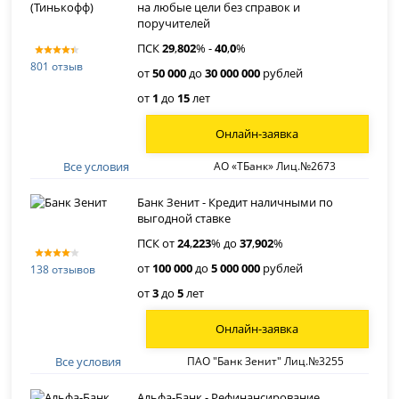
на любые цели без справок и
поручителей
ПСК
29
,
802
% -
40
,
0
%
801 отзыв
от
50 000
до
30 000 000
рублей
от
1
до
15
лет
Онлайн-заявка
Все условия
АО «ТБанк» Лиц.№2673
Банк Зенит - Кредит наличными по
выгодной ставке
ПСК от
24
,
223
% до
37
,
902
%
от
100 000
до
5 000 000
рублей
138 отзывов
от
3
до
5
лет
Онлайн-заявка
Все условия
ПАО "Банк Зенит" Лиц.№3255
Альфа-Банк - Рефинансирование