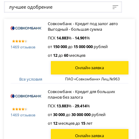
лучшее одобрение
Совкомбанк - Кредит под залог авто
Выгодный - большая сумма
ПСК
14
,
883
% -
14
,
901
%
от
150 000
до
15 000 000
рублей
1469 отзывов
от
12
до
60
месяцев
Онлайн-заявка
Все условия
ПАО «Совкомбанк» Лиц.№963
Совкомбанк - Кредит для больших
планов без залога
ПСК
13
,
883
% -
29
,
414
%
от
30 000
до
30 000 000
рублей
1469 отзывов
от
12
месяцев до
15
лет
Онлайн-заявка