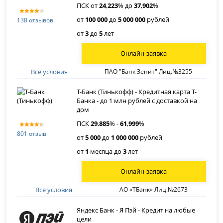
ПСК от
24
,
223
% до
37
,
902
%
от
100 000
до
5 000 000
рублей
138 отзывов
от
3
до
5
лет
Онлайн-заявка
Все условия
ПАО "Банк Зенит" Лиц.№3255
Т-Банк (Тинькофф) - Кредитная карта Т-
Банка - до 1 млн рублей с доставкой на
дом
ПСК
29
,
885
% -
61
,
999
%
801 отзыв
от
5 000
до
1 000 000
рублей
от
1
месяца до
3
лет
Онлайн-заявка
Все условия
АО «ТБанк» Лиц.№2673
Яндекс Банк - Я Пэй - Кредит на любые
цели