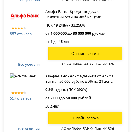
Альфа-Банк - Кредит под залог
недвижимости на любые цели
ПСК
19
,
248
% -
33
,
256
%
от
1 000 000
до
30 000 000
рублей
557 отзывов
от
1
до
15
лет
Онлайн-заявка
Все условия
АО «АЛЬФА-БАНК» Лиц.№1326
Альфа-Банк - Альфа-Деньги от Альфа
Банка - 50 000 руб. под 0% на 21 день
0
,
8
% в день (ПСК
292
%)
от
2 000
до
50 000
рублей
557 отзывов
30
дней
Онлайн-заявка
Все условия
АО «АЛЬФА-БАНК» Лиц.№1326