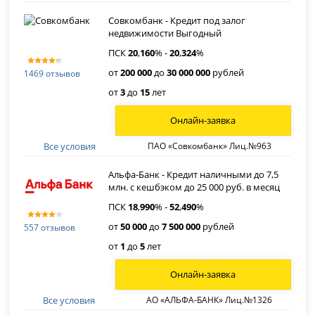
Совкомбанк - Кредит под залог
недвижимости Выгодный
ПСК
20
,
160
% -
20
,
324
%
от
200 000
до
30 000 000
рублей
1469 отзывов
от
3
до
15
лет
Онлайн-заявка
Все условия
ПАО «Совкомбанк» Лиц.№963
Альфа-Банк - Кредит наличными до 7,5
млн. с кешбэком до 25 000 руб. в месяц
ПСК
18
,
990
% -
52
,
490
%
от
50 000
до
7 500 000
рублей
557 отзывов
от
1
до
5
лет
Онлайн-заявка
Все условия
АО «АЛЬФА-БАНК» Лиц.№1326