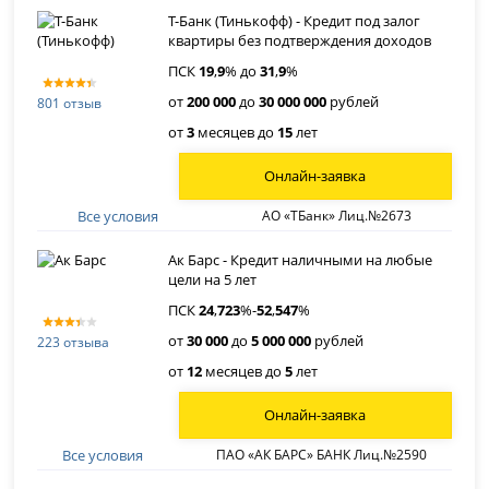
Т-Банк (Тинькофф) - Кредит под залог
квартиры без подтверждения доходов
ПСК
19
,
9
% до
31
,
9
%
от
200 000
до
30 000 000
рублей
801 отзыв
от
3
месяцев до
15
лет
Онлайн-заявка
Все условия
АО «ТБанк» Лиц.№2673
Ак Барс - Кредит наличными на любые
цели на 5 лет
ПСК
24
,
723
%-
52
,
547
%
от
30 000
до
5 000 000
рублей
223 отзыва
от
12
месяцев до
5
лет
Онлайн-заявка
Все условия
ПАО «АК БАРС» БАНК Лиц.№2590