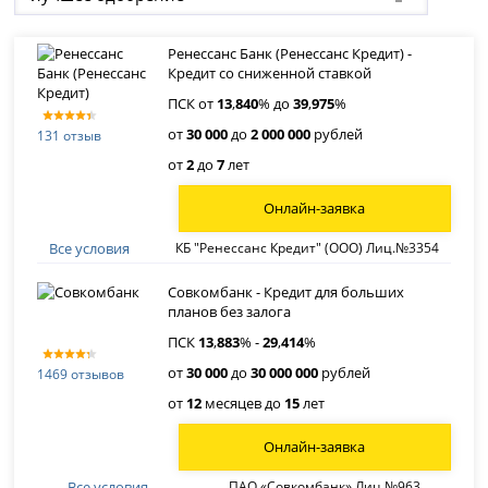
Ренессанс Банк (Ренессанс Кредит) -
Кредит со сниженной ставкой
ПСК от
13
,
840
% до
39
,
975
%
от
30 000
до
2 000 000
рублей
131 отзыв
от
2
до
7
лет
Онлайн-заявка
Все условия
КБ "Ренессанс Кредит" (ООО) Лиц.№3354
Совкомбанк - Кредит для больших
планов без залога
ПСК
13
,
883
% -
29
,
414
%
от
30 000
до
30 000 000
рублей
1469 отзывов
от
12
месяцев до
15
лет
Онлайн-заявка
Все условия
ПАО «Совкомбанк» Лиц.№963