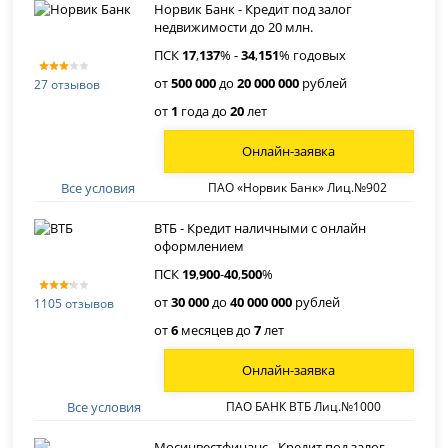
Норвик Банк - Кредит под залог
недвижимости до 20 млн.
ПСК
17
,
137
% -
34
,
151
% годовых
от
500 000
до
20 000 000
рублей
27 отзывов
от
1
года до
20
лет
Онлайн-заявка
Все условия
ПАО «Норвик Банк» Лиц.№902
ВТБ - Кредит наличными с онлайн
оформлением
ПСК
19
,
900
-
40
,
500
%
от
30 000
до
40 000 000
рублей
1105 отзывов
от
6
месяцев до
7
лет
Онлайн-заявка
Все условия
ПАО БАНК ВТБ Лиц.№1000
Мосинвестфинанс - Кредит под залог