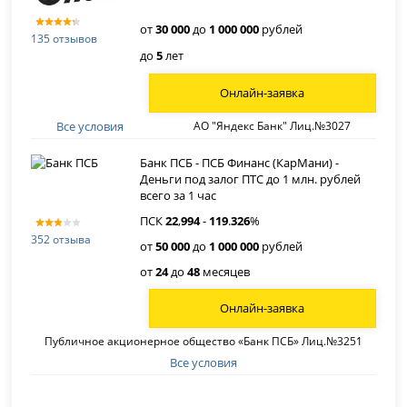
от
30 000
до
1 000 000
рублей
135 отзывов
до
5
лет
Онлайн-заявка
Все условия
АО "Яндекс Банк" Лиц.№3027
Банк ПСБ - ПСБ Финанс (КарМани) -
Деньги под залог ПТС до 1 млн. рублей
всего за 1 час
ПСК
22
,
994
-
119
.
326
%
352 отзыва
от
50 000
до
1 000 000
рублей
от
24
до
48
месяцев
Онлайн-заявка
Публичное акционерное общество «Банк ПСБ» Лиц.№3251
Все условия