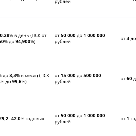
рублей
0
,
28
% в день (ПСК от
от
50 000
до
1 000 000
от
3
д
50
% до
94
,
900
%)
рублей
% до
8
,
3
% в месяц (ПСК
от
15 000
до
500 000
от
60
д
4
% до
99
,
6
%)
рублей
от
50 000
до
1 000 000
29
,
2
-
42
,
0
% годовых
от
1
го
рублей