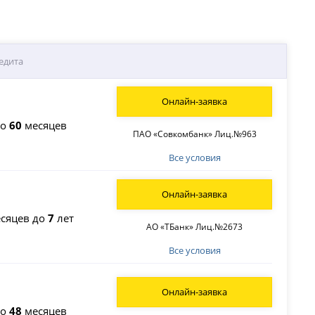
едита
Онлайн-заявка
до
60
месяцев
ПАО «Совкомбанк» Лиц.№963
Все условия
Онлайн-заявка
сяцев до
7
лет
АО «ТБанк» Лиц.№2673
Все условия
Онлайн-заявка
до
48
месяцев