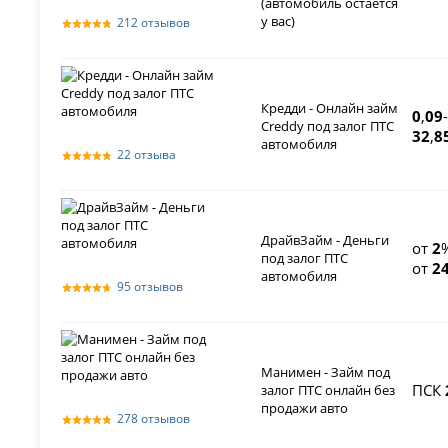
(автомобиль остается
у вас)
212 отзывов
Кредди - Онлайн займ
0
,
09
-
Creddy под залог ПТС
32
,
8
автомобиля
22 отзыва
ДрайвЗайм - Деньги
от
2
под залог ПТС
от
2
автомобиля
95 отзывов
Манимен - Займ под
ПСК
залог ПТС онлайн без
продажи авто
278 отзывов