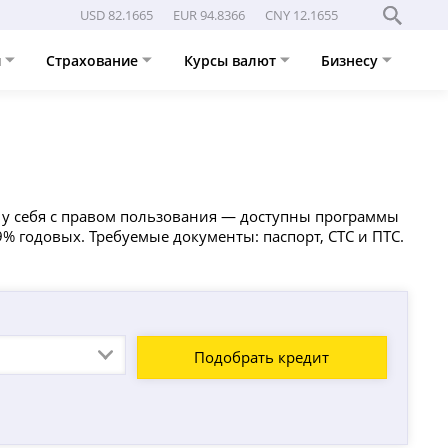
USD 82.1665
EUR 94.8366
CNY 12.1655
и
Страхование
Курсы валют
Бизнесу
у у себя с правом пользования — доступны программы
.9% годовых. Требуемые документы: паспорт, СТС и ПТС.
Подобрать кредит