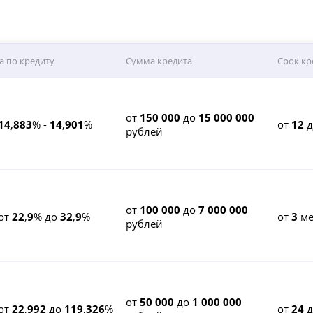
а по кредиту
Сумма кредита
Срок кр
от
150 000
до
15 000 000
14
,
883
% -
14
,
901
%
от
12
рублей
от
100 000
до
7 000 000
от
22
,
9
% до
32
,
9
%
от
3
ме
рублей
от
50 000
до
1 000 000
от
22
,
992
до
119
,
326
%
от
24