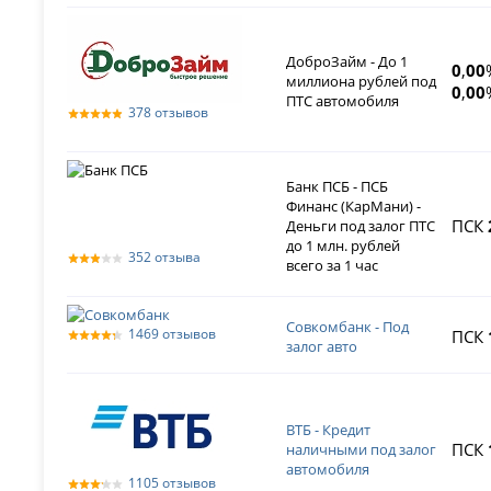
ДоброЗайм - До 1
0
,
00
миллиона рублей под
0
,
00
ПТС автомобиля
378 отзывов
Банк ПСБ - ПСБ
Финанс (КарМани) -
ПСК
Деньги под залог ПТС
до 1 млн. рублей
352 отзыва
всего за 1 час
Совкомбанк - Под
1469 отзывов
ПСК
залог авто
ВТБ - Кредит
ПСК
наличными под залог
автомобиля
1105 отзывов