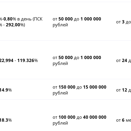
%-
0
,
80
% в день (ПСК
от
50 000
до
1 000 000
от
3
д
% -
292
,
00
%)
рублей
от
50 000
до
1 000 000
22
,
994
-
119
.
326
%
от
24
рублей
от
150 000
до
15 000 000
14
.
9
%
от
12
рублей
от
100 000
до
40 000 000
18
.
3
%
от
6
ме
рублей