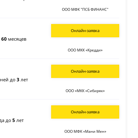
ООО МФК "ПСБ ФИНАНС"
Онлайн-заявка
о
60
месяцев
ООО МКК «Кредди»
Онлайн-заявка
ней до
3
лет
ООО «МКК «Сибиряк»
Онлайн-заявка
да до
5
лет
ООО МФК «Мани Мен»