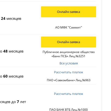
Онлайн-заявка
о
24
месяцев
АО МФК "Саммит"
Онлайн-заявка
до
48
месяцев
Публичное акционерное общество
«Банк ПСБ» Лиц.№3251
Все условия
Рассчитать платеж
до
60
месяцев
ПАО «Совкомбанк» Лиц.№963
Рассчитать платеж
сяцев до
7
лет
ПАО БАНК ВТБ Лиц.№1000