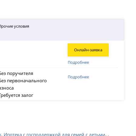
Прочие условия
Онлайн-заявка
Подробнее
Без поручителя
Подробнее
Без первоначального
взноса
Требуется залог
х
,
Ипотека с господдержкой для семей с детьми
, .