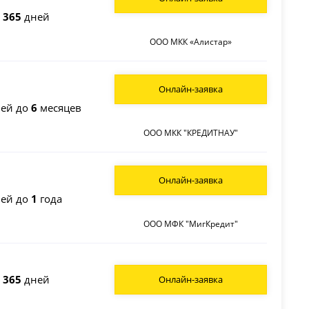
о
365
дней
ООО МКК «Алистар»
Онлайн-заявка
ей до
6
месяцев
ООО МКК "КРЕДИТНАУ"
Онлайн-заявка
ей до
1
года
ООО МФК "МигКредит"
о
365
дней
Онлайн-заявка