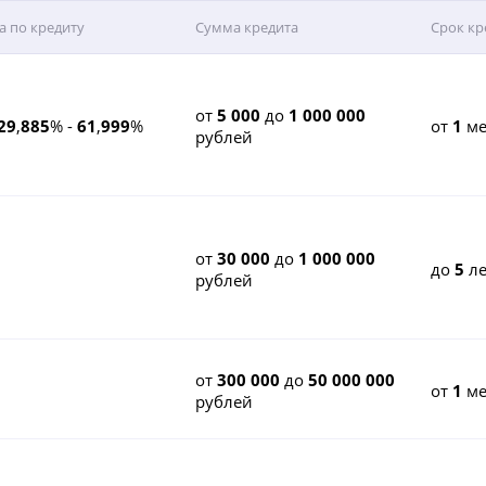
а по кредиту
Сумма кредита
Срок кр
от
5 000
до
1 000 000
29
,
885
% -
61
,
999
%
от
1
ме
рублей
от
30 000
до
1 000 000
до
5
ле
рублей
от
300 000
до
50 000 000
от
1
ме
рублей