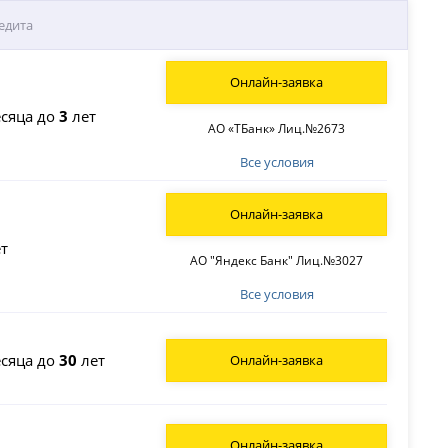
едита
Онлайн-заявка
сяца до
3
лет
АО «ТБанк» Лиц.№2673
Все условия
Онлайн-заявка
т
АО "Яндекс Банк" Лиц.№3027
Все условия
сяца до
30
лет
Онлайн-заявка
Онлайн-заявка