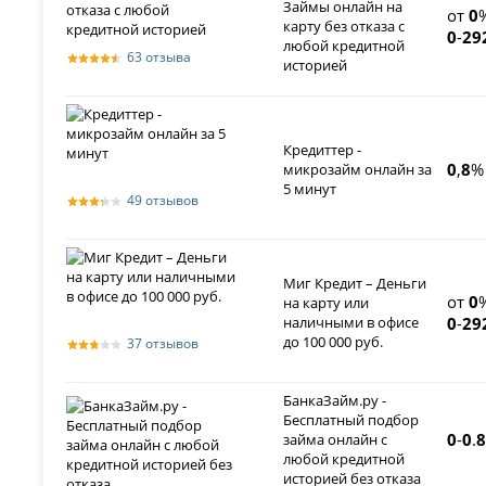
Займы онлайн на
от
0
карту без отказа с
0
-
29
любой кредитной
63 отзыва
историей
Кредиттер -
0
,
8
%
микрозайм онлайн за
5 минут
49 отзывов
Миг Кредит – Деньги
от
0
на карту или
наличными в офисе
0
-
29
до 100 000 руб.
37 отзывов
БанкаЗайм.ру -
Бесплатный подбор
0
-
0
.
8
займа онлайн с
любой кредитной
историей без отказа