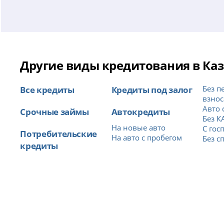
Другие виды кредитования в Ка
Все кредиты
Кредиты под залог
Без п
взнос
Авто 
Срочные займы
Автокредиты
Без К
На новые авто
С гос
Потребительские
На авто с пробегом
Без с
кредиты