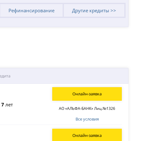
Рефинансирование
Другие кредиты >>
едита
Онлайн-заявка
о
7
лет
АО «АЛЬФА-БАНК» Лиц.№1326
Все условия
Онлайн-заявка