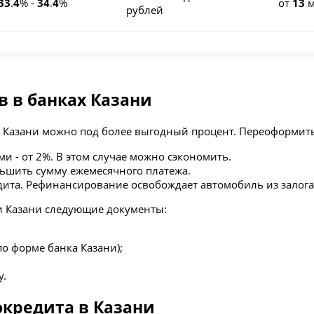
33
.
4
% -
34
.
4
%
от
13
м
рублей
 в банках Казани
в Казани можно под более выгодный процент. Переоформить
и - от 2%. В этом случае можно сэкономить.
ьшить сумму ежемесячного платежа.
дита. Рефинансирование освобождает автомобиль из залога 
и Казани следующие документы:
о форме банка Казани);
у.
кредита в Казани