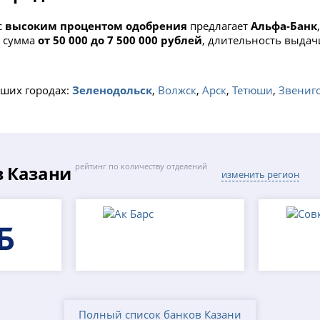
с
высоким процентом одобрения
предлагает
Альфа-Банк
я сумма
от 50 000 до 7 500 000 рублей
, длительность выда
ших городах:
Зеленодольск
,
Волжск
,
Арск
,
Тетюши
,
Звениг
в Казани
рейтинг по количеству отделений
изменить регион
Полный список банков Казани