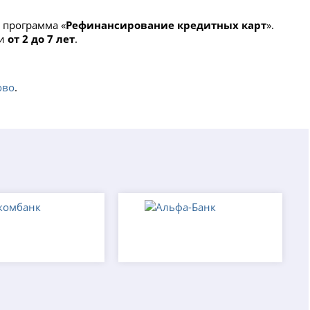
, программа «
Рефинансирование кредитных карт
».
чи
от 2 до 7 лет
.
ово
.