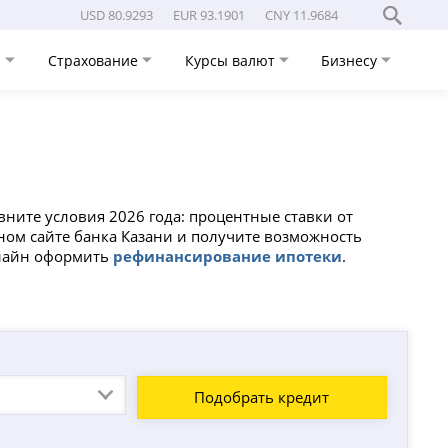
USD 80.9293
EUR 93.1901
CNY 11.9684
и
Страхование
Курсы валют
Бизнесу
вните условия 2026 года: процентные ставки от
ьном сайте банка Казани и получите возможность
нлайн оформить
рефинансирование ипотеки
.
Подобрать кредит