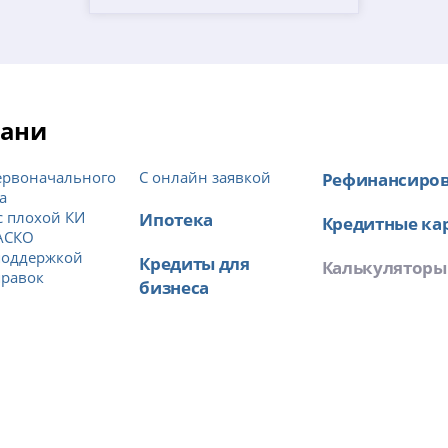
зани
ервоначального
С онлайн заявкой
Рефинансиро
а
с плохой КИ
Ипотека
Кредитные ка
АСКО
поддержкой
Кредиты для
Калькуляторы
правок
бизнеса