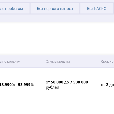
о с пробегом
Без первого взноса
Без КАСКО
а по кредиту
Сумма кредита
Срок кр
от
50 000
до
7 500 000
18
,
990
% -
53
,
999
%
от
2
д
рублей