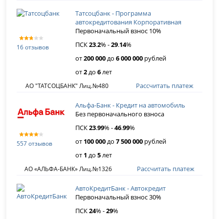
Татсоцбанк - Программа
автокредитования Корпоративная
Первоначальный взнос 10%
ПСК
23
.
2
% -
29
.
14
%
16 отзывов
от
200 000
до
6 000 000
рублей
от
2
до
6
лет
Рассчитать платеж
АО "ТАТСОЦБАНК" Лиц.№480
Альфа-Банк - Кредит на автомобиль
Без первоначального взноса
ПСК
23
.
99
% -
46
.
99
%
от
100 000
до
7 500 000
рублей
557 отзывов
от
1
до
5
лет
Рассчитать платеж
АО «АЛЬФА-БАНК» Лиц.№1326
АвтоКредитБанк - Автокредит
Первоначальный взнос 30%
ПСК
24
% -
29
%