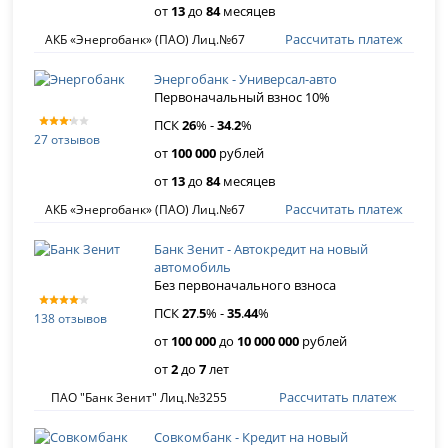
от
13
до
84
месяцев
Рассчитать платеж
АКБ «Энергобанк» (ПАО) Лиц.№67
Энергобанк - Универсал-авто
Первоначальный взнос 10%
ПСК
26
% -
34
.
2
%
27 отзывов
от
100 000
рублей
от
13
до
84
месяцев
Рассчитать платеж
АКБ «Энергобанк» (ПАО) Лиц.№67
Банк Зенит - Автокредит на новый
автомобиль
Без первоначального взноса
ПСК
27
.
5
% -
35
.
44
%
138 отзывов
от
100 000
до
10 000 000
рублей
от
2
до
7
лет
Рассчитать платеж
ПАО "Банк Зенит" Лиц.№3255
Совкомбанк - Кредит на новый