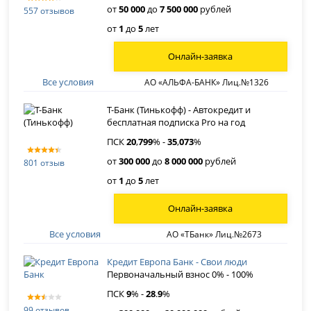
от
50 000
до
7 500 000
рублей
557 отзывов
от
1
до
5
лет
Онлайн-заявка
Все условия
АО «АЛЬФА-БАНК» Лиц.№1326
Т-Банк (Тинькофф) - Автокредит и
бесплатная подписка Pro на год
ПСК
20
,
799
% -
35
,
073
%
от
300 000
до
8 000 000
рублей
801 отзыв
от
1
до
5
лет
Онлайн-заявка
Все условия
АО «ТБанк» Лиц.№2673
Кредит Европа Банк - Свои люди
Первоначальный взнос 0% - 100%
ПСК
9
% -
28
.
9
%
99 отзывов