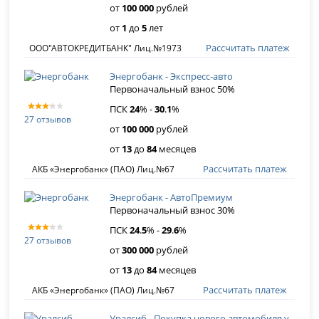
от
100 000
рублей
от
1
до
5
лет
Рассчитать платеж
ООО"АВТОКРЕДИТБАНК" Лиц.№1973
Энергобанк - Экспресс-авто
Первоначальный взнос 50%
ПСК
24
% -
30
.
1
%
27 отзывов
от
100 000
рублей
от
13
до
84
месяцев
Рассчитать платеж
АКБ «Энергобанк» (ПАО) Лиц.№67
Энергобанк - АвтоПремиум
Первоначальный взнос 30%
ПСК
24
.
5
% -
29
.
6
%
27 отзывов
от
300 000
рублей
от
13
до
84
месяцев
Рассчитать платеж
АКБ «Энергобанк» (ПАО) Лиц.№67
Уралсиб - Покупка нового автомобиля у