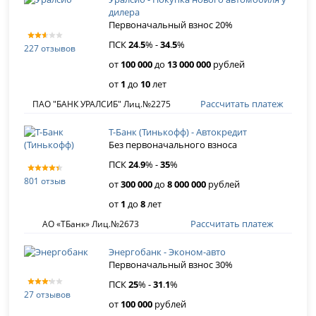
дилера
Первоначальный взнос 20%
ПСК
24
.
5
% -
34
.
5
%
227 отзывов
от
100 000
до
13 000 000
рублей
от
1
до
10
лет
Рассчитать платеж
ПАО "БАНК УРАЛСИБ" Лиц.№2275
Т-Банк (Тинькофф) - Автокредит
Без первоначального взноса
ПСК
24
.
9
% -
35
%
801 отзыв
от
300 000
до
8 000 000
рублей
от
1
до
8
лет
Рассчитать платеж
АО «ТБанк» Лиц.№2673
Энергобанк - Эконом-авто
Первоначальный взнос 30%
ПСК
25
% -
31
.
1
%
27 отзывов
от
100 000
рублей