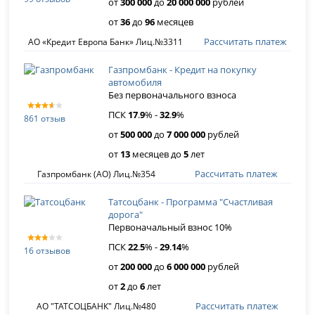
от
300 000
до
20 000 000
рублей
от
36
до
96
месяцев
Рассчитать платеж
АО «Кредит Европа Банк» Лиц.№3311
Газпромбанк - Кредит на покупку
автомобиля
Без первоначального взноса
ПСК
17
.
9
% -
32
.
9
%
861 отзыв
от
500 000
до
7 000 000
рублей
от
13
месяцев до
5
лет
Рассчитать платеж
Газпромбанк (АО) Лиц.№354
Татсоцбанк - Программа "Счастливая
дорога"
Первоначальный взнос 10%
ПСК
22
.
5
% -
29
.
14
%
16 отзывов
от
200 000
до
6 000 000
рублей
от
2
до
6
лет
Рассчитать платеж
АО "ТАТСОЦБАНК" Лиц.№480