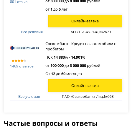
от
300 000
до
8 000 000
рублей
801 отзыв
от
1
до
5
лет
Онлайн-заявка
Все условия
АО «ТБанк» Лиц.№2673
Совкомбанк - Кредит на автомобили с
пробегом
ПСК
14
,
883
% -
14
,
901
%
от
100 000
до
3 000 000
рублей
1469 отзывов
От
12
до
60
месяцев
Онлайн-заявка
Все условия
ПАО «Совкомбанк» Лиц.№963
Частые вопросы и ответы