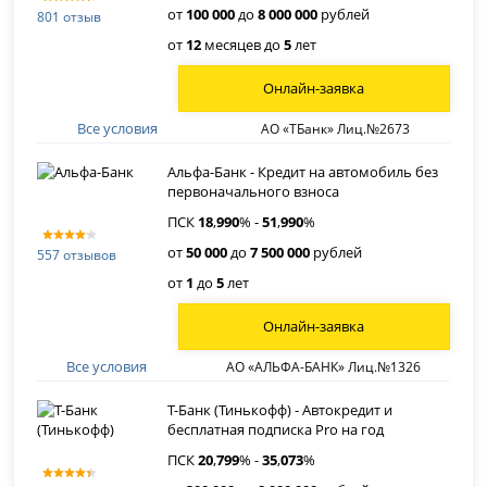
от
100 000
до
8 000 000
рублей
801 отзыв
от
12
месяцев до
5
лет
Онлайн-заявка
Все условия
АО «ТБанк» Лиц.№2673
Альфа-Банк - Кредит на автомобиль без
первоначального взноса
ПСК
18
,
990
% -
51
,
990
%
от
50 000
до
7 500 000
рублей
557 отзывов
от
1
до
5
лет
Онлайн-заявка
Все условия
АО «АЛЬФА-БАНК» Лиц.№1326
Т-Банк (Тинькофф) - Автокредит и
бесплатная подписка Pro на год
ПСК
20
,
799
% -
35
,
073
%