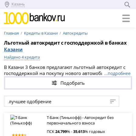
Казань
Главная
Кредиты в Казани
Автокредиты
Льготный автокредит с господдержкой в банках
Казани
Найдено 4 кредита
В Казани 3 банков предлагают льготный автокредит с
господдержкой на покупку нового автомобиля в 2026
...подробнее
году. Всего доступно 4 кредитных предложений с
Подобрать
минимальной ставкой от 14.883% годовых. Заемщики
могут получить до 8 000 000 рублей на срок до 5 лет. Не
упустите возможность стать обладателем нового авто
лучшее одобрение
оформите заявку онлайн на официальном сайте банка
прямо сейчас!
Т-Банк (Тинькофф) - Автокредит без
первоначального взноса
ПСК
24
,
799
% -
35
,
613
% годовых