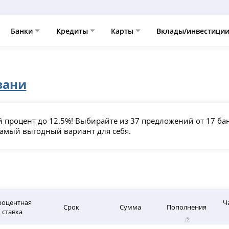
Банки
Кредиты
Карты
Вклады/инвестици
зани
 процент до 12.5%! Выбирайте из 37 предложений от 17 ба
амый выгодный вариант для себя.
роцентная
Ч
Срок
Сумма
Пополнения
ставка