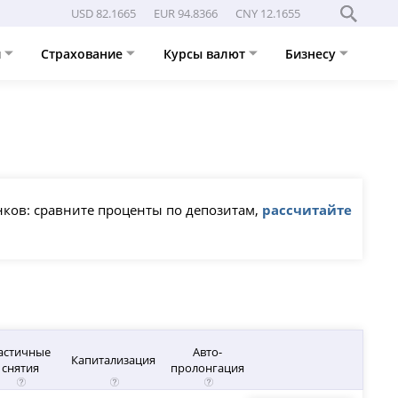
USD 82.1665
EUR 94.8366
CNY 12.1655
и
Страхование
Курсы валют
Бизнесу
нков: сравните проценты по депозитам,
рассчитайте
астичные
Авто-
Капитализация
снятия
пролонгация