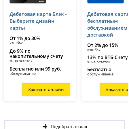
Т-Банк (Тинькофф)
ВТБ
Дебетовая карта Блэк -
Дебетовая карта
лицензия № 2673
лицензия № 1000
Выберите дизайн
бесплатным
карты
обслуживанием
доставкой
От 1% до 30%
кэшбэк
От 2% до 15%
кэшбэк
До 9% по
накопительному счету
13% по ВТБ-Счету
% на остаток
% на остаток
Бесплатно или 99 руб.
Бесплатно
обслуживание
обслуживание
Заказать онлайн
Заказать 
Подобрать вклад