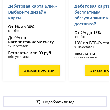
Т-Банк (Тинькофф)
ВТБ
Дебетовая карта Блэк -
Дебетовая карта
лицензия № 2673
лицензия № 1000
Выберите дизайн
бесплатным
карты
обслуживанием
доставкой
От 1% до 30%
кэшбэк
От 2% до 15%
кэшбэк
До 9% по
накопительному счету
13% по ВТБ-Счету
% на остаток
% на остаток
Бесплатно или 99 руб.
Бесплатно
обслуживание
обслуживание
Заказать онлайн
Заказать 
Подобрать вклад