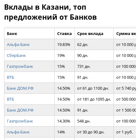
Вклады в Казани, топ
предложений от Банков
Банк
Ставка
Срок вклада
Сумма вкл
Альфа-Банк
19.83%
62 дн.
от 10 000 ру
СберБанк
19%
90 дн.
от 10 000 ру
Газпромбанк
15%
731 дн.
от 100 000 р
ВТБ
15%
91 дн.
от 10 000 ру
Банк ДОМ.РФ
14.50%
от 61 до 1100 дн.
от 5 740 руб
ВТБ
14.50%
от 181 до 1095 дн.
от 500 000 р
Банк ДОМ.РФ
14.50%
91 дн.
от 1 500 000
Газпромбанк
14.30%
548 дн.
от 100 000 р
Альфа-Банк
14%
от 30 до 90 дн.
от 1 руб.