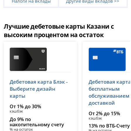
Налоги на вклады
Другие виды вкладов >>
Лучшие дебетовые карты Казани с
высоким процентом на остаток
Т-Банк (Тинькофф)
ВТБ
Дебетовая карта Блэк -
Дебетовая карта
лицензия № 2673
лицензия № 1000
Выберите дизайн
бесплатным
карты
обслуживанием
доставкой
От 1% до 30%
кэшбэк
От 2% до 15%
кэшбэк
До 9% по
накопительному счету
13% по ВТБ-Счету
% на остаток
% на остаток