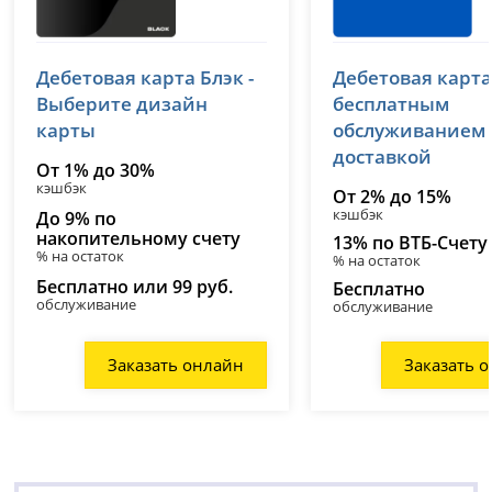
Т-Банк (Тинькофф)
ВТБ
Дебетовая карта Блэк -
Дебетовая карта
лицензия № 2673
лицензия № 1000
Выберите дизайн
бесплатным
карты
обслуживанием
доставкой
От 1% до 30%
кэшбэк
От 2% до 15%
кэшбэк
До 9% по
накопительному счету
13% по ВТБ-Счету
% на остаток
% на остаток
Бесплатно или 99 руб.
Бесплатно
обслуживание
обслуживание
Заказать онлайн
Заказать 