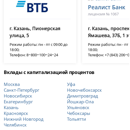
Реалист Банк
лицензия № 1067
ВТБ
г. Казань, Пионерская
г. Казань, проспек
лицензия № 1000
улица, 5
Ямашева, 37Б, 1 э
Режим работы: пн - пт с 09:00 до
Режим работы: пн - пт с
18:00;
18:00;
Телефон: 8‒800‒100‒24‒24
Телефон: +7 (843) 206‒
Вклады с капитализацией процентов
Москва
Уфа
Санкт-Петербург
Новочебоксарск
Новосибирск
Димитровград
Екатеринбург
Йошкар-Ола
Казань
Ульяновск
Красноярск
Чебоксары
Нижний Новгород
Тольятти
Челябинск