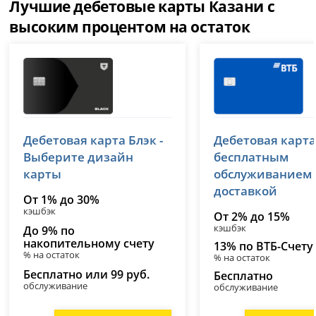
Лучшие дебетовые карты Казани с
высоким процентом на остаток
Т-Банк (Тинькофф)
ВТБ
Дебетовая карта Блэк -
Дебетовая карта
лицензия № 2673
лицензия № 1000
Выберите дизайн
бесплатным
карты
обслуживанием
доставкой
От 1% до 30%
кэшбэк
От 2% до 15%
кэшбэк
До 9% по
накопительному счету
13% по ВТБ-Счету
% на остаток
% на остаток
Бесплатно или 99 руб.
Бесплатно
обслуживание
обслуживание