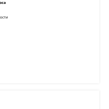
оса
ости