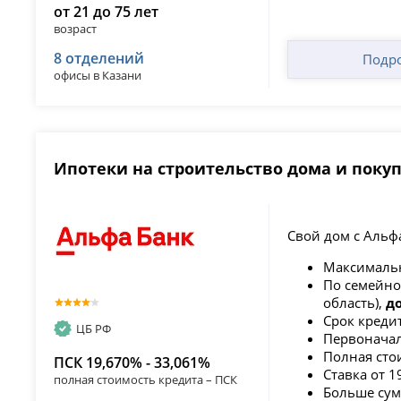
от 21 до 75 лет
возраст
8 отделений
Подр
офисы в Казани
Ипотеки на строительство дома и покуп
Свой дом с Альф
Максималь
По семейно
область),
д
Срок креди
ЦБ РФ
Первоначал
Полная сто
ПСК 19,670% - 33,061%
Ставка от 1
полная стоимость кредита – ПСК
Больше сум