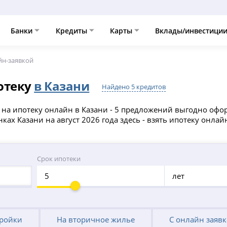
Банки
Кредиты
Карты
Вклады/инвестици
йн-заявкой
отеку
в Казани
Найдено 5 кредитов
у на ипотеку онлайн в Казани - 5 предложений выгодно офо
ках Казани на август 2026 года здесь - взять ипотеку онлай
Срок ипотеки
лет
тройки
На вторичное жилье
С онлайн заяв