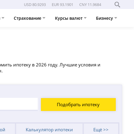
USD 80.9293
EUR 93.1901
CNY 11.9684
и
Страхование
Курсы валют
Бизнесу
рмить ипотеку в 2026 году. Лучшие условия и
н.
Подобрать ипотеку
кой
Калькулятор ипотеки
Ещё >>