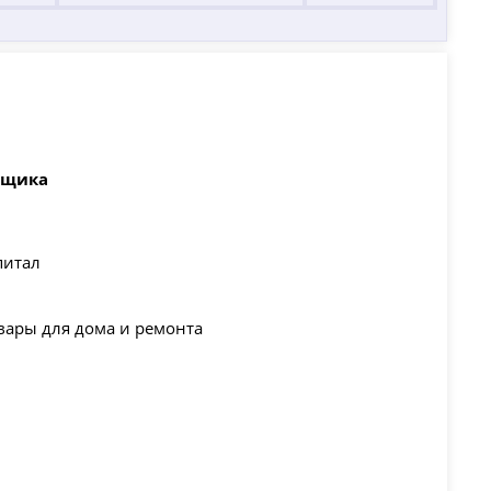
йщика
питал
вары для дома и ремонта