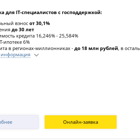
ка для IT-специалистов с господдержкой:
льный взнос
от 30,1%
шения
до 30 лет
имость кредита 16,246% - 25,584%
ИТ-ипотеке 6%
ита в регионах-миллионниках -
до 18 млн рублей
, в оста
 информация
обнее
Онлайн-заявка