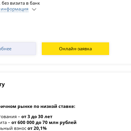
 без визита в банк
 информация
обнее
Онлайн-заявка
ту
ричном рынке по низкой ставке:
тования –
от 3 до 30 лет
ита –
от 600 000 до 70 млн рублей
льный взнос
от 20,1%