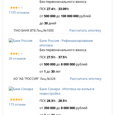
Без первоначального взноса
ПСК
27
.
4
% -
33
.
09
%
1105 отзывов
от
500 000
до
100 000 000
рублей
до
30
дней
Рассчитать ипотеку
ПАО БАНК ВТБ Лиц.№1000
Банк Россия - Рефинансирование
ипотеки
Без первоначального взноса
ПСК
27
.
5
% -
37
.
5
%
26 отзывов
от
500 000
до
8 000 000
рублей
от
1
до
30
лет
Рассчитать ипотеку
АО "АБ "РОССИЯ" Лиц.№328
Банк Синара - Ипотека на жильё в
новостройке
ПСК
28
.
3
% -
28
.
5
%
173 отзыва
от
350 000
до
8 000 000
рублей