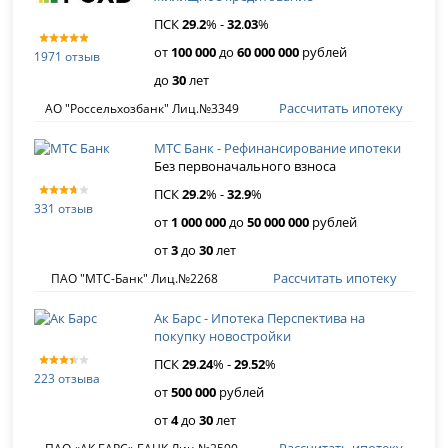
ПСК
29
.
2
% -
32
.
03
%
от
100 000
до
60 000 000
рублей
1971 отзыв
до
30
лет
Рассчитать ипотеку
АО "Россельхозбанк" Лиц.№3349
МТС Банк - Рефинансирование ипотеки
Без первоначального взноса
ПСК
29
.
2
% -
32
.
9
%
331 отзыв
от
1 000 000
до
50 000 000
рублей
от
3
до
30
лет
Рассчитать ипотеку
ПАО "МТС-Банк" Лиц.№2268
Ак Барс - Ипотека Перспектива на
покупку новостройки
ПСК
29
.
24
% -
29
.
52
%
223 отзыва
от
500 000
рублей
от
4
до
30
лет