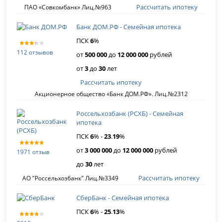
Рассчитать ипотеку
ПАО «Совкомбанк» Лиц.№963
Банк ДОМ.РФ - Семейная ипотека
ПСК
6
%
112 отзывов
от
500 000
до
12 000 000
рублей
от
3
до
30
лет
Рассчитать ипотеку
Акционерное общество «Банк ДОМ.РФ». Лиц.№2312
Россельхозбанк (РСХБ) - Семейная
ипотека
ПСК
6
% -
23
.
19
%
от
3 000 000
до
12 000 000
рублей
1971 отзыв
до
30
лет
Рассчитать ипотеку
АО "Россельхозбанк" Лиц.№3349
СберБанк - Семейная ипотека
ПСК
6
% -
25
.
13
%