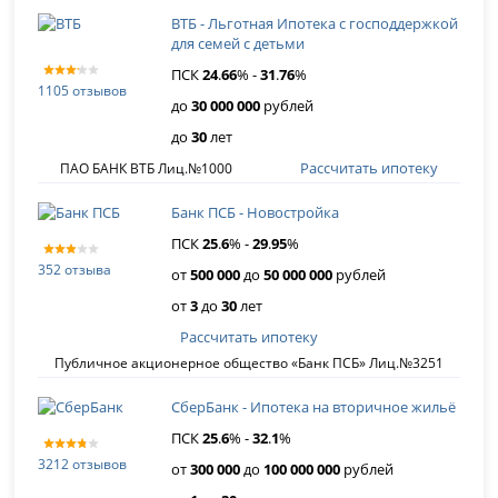
ВТБ - Льготная Ипотека с господдержкой
для семей с детьми
ПСК
24
.
66
% -
31
.
76
%
1105 отзывов
до
30 000 000
рублей
до
30
лет
Рассчитать ипотеку
ПАО БАНК ВТБ Лиц.№1000
Банк ПСБ - Новостройка
ПСК
25
.
6
% -
29
.
95
%
352 отзыва
от
500 000
до
50 000 000
рублей
от
3
до
30
лет
Рассчитать ипотеку
Публичное акционерное общество «Банк ПСБ» Лиц.№3251
СберБанк - Ипотека на вторичное жильё
ПСК
25
.
6
% -
32
.
1
%
3212 отзывов
от
300 000
до
100 000 000
рублей