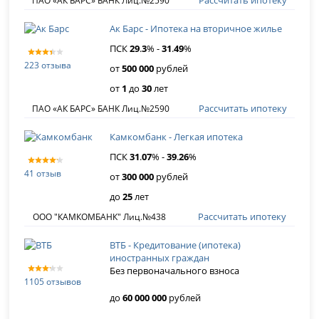
Рассчитать ипотеку
ПАО «АК БАРС» БАНК Лиц.№2590
Ак Барс - Ипотека на вторичное жилье
ПСК
29
.
3
% -
31
.
49
%
223 отзыва
от
500 000
рублей
от
1
до
30
лет
Рассчитать ипотеку
ПАО «АК БАРС» БАНК Лиц.№2590
Камкомбанк - Легкая ипотека
ПСК
31
.
07
% -
39
.
26
%
41 отзыв
от
300 000
рублей
до
25
лет
Рассчитать ипотеку
ООО "КАМКОМБАНК" Лиц.№438
ВТБ - Кредитование (ипотека)
иностранных граждан
Без первоначального взноса
1105 отзывов
до
60 000 000
рублей