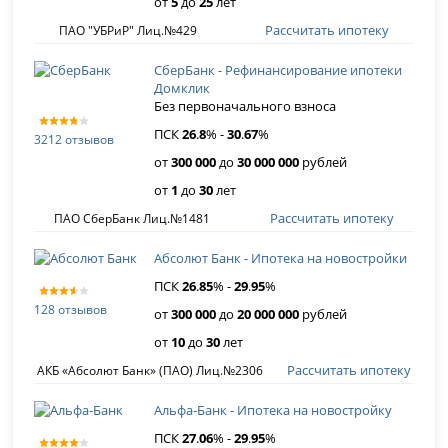
от
5
до
25
лет
Рассчитать ипотеку
ПАО "УБРиР" Лиц.№429
СберБанк - Рефинансирование ипотеки
Домклик
Без первоначального взноса
ПСК
26
.
8
% -
30
.
67
%
3212 отзывов
от
300 000
до
30 000 000
рублей
от
1
до
30
лет
Рассчитать ипотеку
ПАО СберБанк Лиц.№1481
Абсолют Банк - Ипотека на новостройки
ПСК
26
.
85
% -
29
.
95
%
128 отзывов
от
300 000
до
20 000 000
рублей
от
10
до
30
лет
Рассчитать ипотеку
АКБ «Абсолют Банк» (ПАО) Лиц.№2306
Альфа-Банк - Ипотека на новостройку
ПСК
27
.
06
% -
29
.
95
%