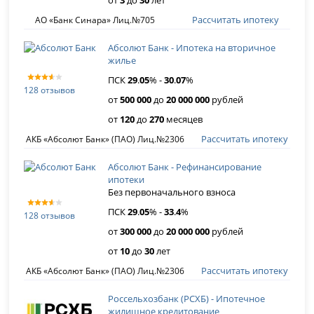
от
3
до
30
лет
Рассчитать ипотеку
АО «Банк Синара» Лиц.№705
Абсолют Банк - Ипотека на вторичное
жилье
ПСК
29
.
05
% -
30
.
07
%
128 отзывов
от
500 000
до
20 000 000
рублей
от
120
до
270
месяцев
Рассчитать ипотеку
АКБ «Абсолют Банк» (ПАО) Лиц.№2306
Абсолют Банк - Рефинансирование
ипотеки
Без первоначального взноса
ПСК
29
.
05
% -
33
.
4
%
128 отзывов
от
300 000
до
20 000 000
рублей
от
10
до
30
лет
Рассчитать ипотеку
АКБ «Абсолют Банк» (ПАО) Лиц.№2306
Россельхозбанк (РСХБ) - Ипотечное
жилищное кредитование