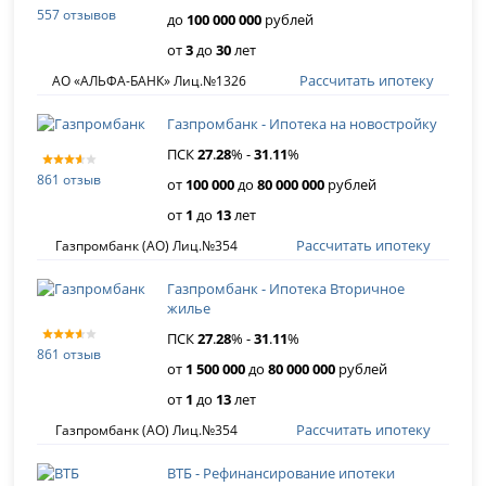
557 отзывов
до
100 000 000
рублей
от
3
до
30
лет
Рассчитать ипотеку
АО «АЛЬФА-БАНК» Лиц.№1326
Газпромбанк - Ипотека на новостройку
ПСК
27
.
28
% -
31
.
11
%
861 отзыв
от
100 000
до
80 000 000
рублей
от
1
до
13
лет
Рассчитать ипотеку
Газпромбанк (АО) Лиц.№354
Газпромбанк - Ипотека Вторичное
жилье
ПСК
27
.
28
% -
31
.
11
%
861 отзыв
от
1 500 000
до
80 000 000
рублей
от
1
до
13
лет
Рассчитать ипотеку
Газпромбанк (АО) Лиц.№354
ВТБ - Рефинансирование ипотеки