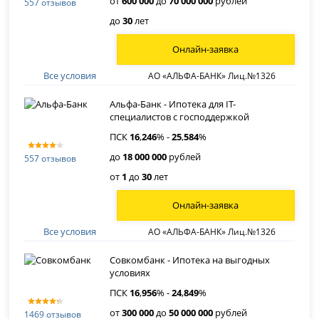
от
600 000
до
70 000 000
рублей
557 отзывов
до
30
лет
Онлайн-заявка
Все условия
АО «АЛЬФА-БАНК» Лиц.№1326
Альфа-Банк - Ипотека для IT-
специалистов с господдержкой
ПСК
16
,
246
% -
25
,
584
%
до
18 000 000
рублей
557 отзывов
от
1
до
30
лет
Онлайн-заявка
Все условия
АО «АЛЬФА-БАНК» Лиц.№1326
Совкомбанк - Ипотека на выгодных
условиях
ПСК
16
,
956
% -
24
,
849
%
от
300 000
до
50 000 000
рублей
1469 отзывов