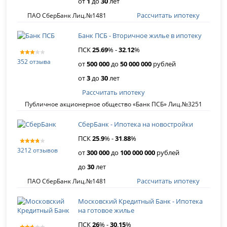
от
1
до
30
лет
Рассчитать ипотеку
ПАО СберБанк Лиц.№1481
Банк ПСБ - Вторичное жилье в ипотеку
ПСК
25
.
69
% -
32
.
12
%
352 отзыва
от
500 000
до
50 000 000
рублей
от
3
до
30
лет
Рассчитать ипотеку
Публичное акционерное общество «Банк ПСБ» Лиц.№3251
СберБанк - Ипотека на новостройки
ПСК
25
.
9
% -
31
.
88
%
3212 отзывов
от
300 000
до
100 000 000
рублей
до
30
лет
Рассчитать ипотеку
ПАО СберБанк Лиц.№1481
Московский Кредитный Банк - Ипотека
на готовое жилье
ПСК
26
% -
30
.
15
%