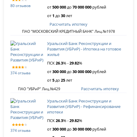
80 отзывов
от
500 000
до
70 000 000
рублей
от
1
до
30
лет
Рассчитать ипотеку
ПАО "МОСКОВСКИЙ КРЕДИТНЫЙ БАНК" Лиц.№1978
Уральский Банк Реконструкции и
Развития (УБРиР) - Ипотека на готовое
жильё
ПСК
26
.
3
% -
29
.
82
%
от
300 000
до
30 000 000
рублей
374 отзыва
от
5
до
25
лет
Рассчитать ипотеку
ПАО "УБРиР" Лиц.№429
Уральский Банк Реконструкции и
Развития (УБРиР) - Рефинансирование
ипотеки
ПСК
26
.
3
% -
29
.
82
%
от
300 000
до
30 000 000
рублей
374 отзыва