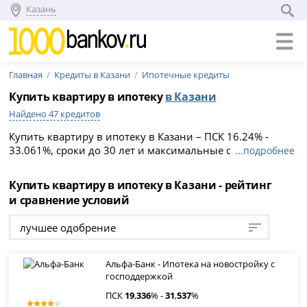
Казань
Главная
Кредиты в Казани
Ипотечные кредиты
Купить квартиру в ипотеку
в Казани
Найдено 47 кредитов
Купить квартиру в ипотеку в Казани – ПСК 16.24% -
33.061%, сроки до 30 лет и максимальные суммы
...подробнее
кредитования до 70 000 000 рублей на 07.08.2026.
Сравните 47 предложений, выберите подходящее и
Купить квартиру в ипотеку в Казани - рейтинг
подайте заявку онлайн на официальном сайте
и сравнение условий
кредитного учреждения.
лучшее одобрение
Альфа-Банк - Ипотека на новостройку с
господдержкой
ПСК
19
,
336
% -
31
,
537
%