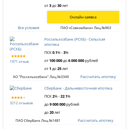
от
3
до
30
лет
Онлайн-заявка
Все условия
ПАО «Совкомбанк» Лиц.№963
Россельхозбанк (РСХБ) - Сельская
ипотека
ПСК
0
.
1
% -
3
%
от
100 000
до
6 000 000
рублей
1971 отзыв
от
1
до
25
лет
Рассчитать ипотеку
АО "Россельхозбанк" Лиц.№3349
СберБанк - Дальневосточная ипотека
ПСК
2
% -
22
.
1
%
3212 отзывов
до
9 000 000
рублей
до
20
лет
Рассчитать ипотеку
ПАО СберБанк Лиц.№1481