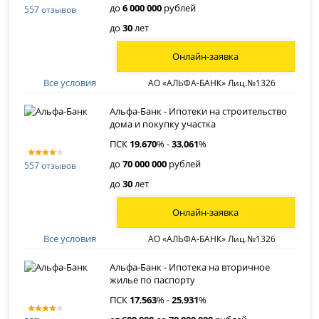
до
6 000 000
рублей
557 отзывов
до
30
лет
Онлайн-заявка
Все условия
АО «АЛЬФА-БАНК» Лиц.№1326
Альфа-Банк - Ипотеки на строительство
дома и покупку участка
ПСК
19
,
670
% -
33
,
061
%
до
70 000 000
рублей
557 отзывов
до
30
лет
Онлайн-заявка
Все условия
АО «АЛЬФА-БАНК» Лиц.№1326
Альфа-Банк - Ипотека на вторичное
жилье по паспорту
ПСК
17
,
563
% -
25
,
931
%