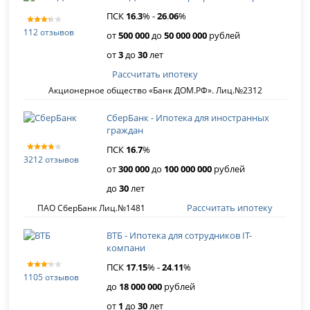
ПСК
16
.
3
% -
26
.
06
%
112 отзывов
от
500 000
до
50 000 000
рублей
от
3
до
30
лет
Рассчитать ипотеку
Акционерное общество «Банк ДОМ.РФ». Лиц.№2312
СберБанк - Ипотека для иностранных
граждан
ПСК
16
.
7
%
3212 отзывов
от
300 000
до
100 000 000
рублей
до
30
лет
Рассчитать ипотеку
ПАО СберБанк Лиц.№1481
ВТБ - Ипотека для сотрудников IT-
компани
ПСК
17
.
15
% -
24
.
11
%
1105 отзывов
до
18 000 000
рублей
от
1
до
30
лет