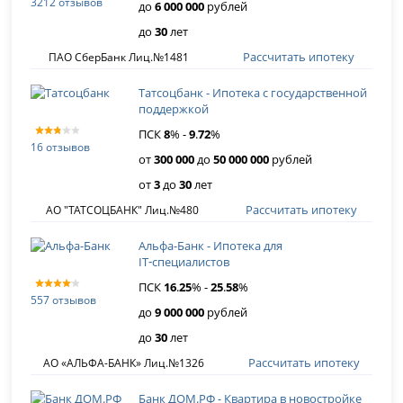
3212 отзывов
до
6 000 000
рублей
до
30
лет
Рассчитать ипотеку
ПАО СберБанк Лиц.№1481
Татсоцбанк - Ипотека с государственной
поддержкой
ПСК
8
% -
9
.
72
%
16 отзывов
от
300 000
до
50 000 000
рублей
от
3
до
30
лет
Рассчитать ипотеку
АО "ТАТСОЦБАНК" Лиц.№480
Альфа-Банк - Ипотека для
IT‑специалистов
ПСК
16
.
25
% -
25
.
58
%
557 отзывов
до
9 000 000
рублей
до
30
лет
Рассчитать ипотеку
АО «АЛЬФА-БАНК» Лиц.№1326
Банк ДОМ.РФ - Квартира в новостройке