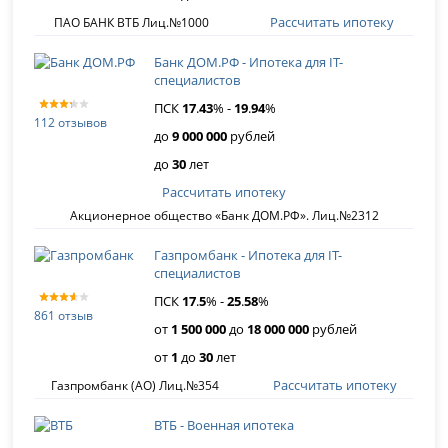
Рассчитать ипотеку
ПАО БАНК ВТБ Лиц.№1000
Банк ДОМ.РФ - Ипотека для IT-
специалистов
ПСК
17
.
43
% -
19
.
94
%
112 отзывов
до
9 000 000
рублей
до
30
лет
Рассчитать ипотеку
Акционерное общество «Банк ДОМ.РФ». Лиц.№2312
Газпромбанк - Ипотека для IT-
специалистов
ПСК
17
.
5
% -
25
.
58
%
861 отзыв
от
1 500 000
до
18 000 000
рублей
от
1
до
30
лет
Рассчитать ипотеку
Газпромбанк (АО) Лиц.№354
ВТБ - Военная ипотека