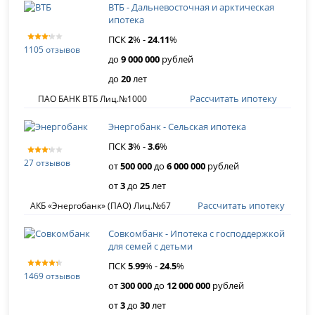
ВТБ - Дальневосточная и арктическая
ипотека
ПСК
2
% -
24
.
11
%
1105 отзывов
до
9 000 000
рублей
до
20
лет
Рассчитать ипотеку
ПАО БАНК ВТБ Лиц.№1000
Энергобанк - Сельская ипотека
ПСК
3
% -
3
.
6
%
27 отзывов
от
500 000
до
6 000 000
рублей
от
3
до
25
лет
Рассчитать ипотеку
АКБ «Энергобанк» (ПАО) Лиц.№67
Совкомбанк - Ипотека с господдержкой
для семей с детьми
ПСК
5
.
99
% -
24
.
5
%
1469 отзывов
от
300 000
до
12 000 000
рублей
от
3
до
30
лет