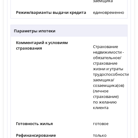
заемщика
Режим/варианты выдачи кредита
единовременно
Параметры ипотеки
Комментарий к условиям
Страхование
страхования
недвижимости -
обязательное/
страхование
жизни и утраты
трудоспособности
заемщика/
созаемщика(ов)
(личное
страхование)
по желанию
клиента
Готовность жилья
готовое
Рефинансирование
только