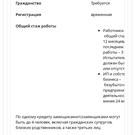
Гражданство
Требуется
Регистрация
временная
Общий стаж работы
Работники по на
общий стаж не 
12 месяцев, на
последнем мест
работы – 3 месяц
Испытательный 
должен быть пр
или отсутствоват
ИП и собственн
бизнеса –
безубыточная
предпринимател
деятельность не
менее 24 месяце
По одному кредиту заемщиками/созаемщиками могут
быть до 4 человек, включая гражданских супругов,
близких родственников, а также третьих лиц