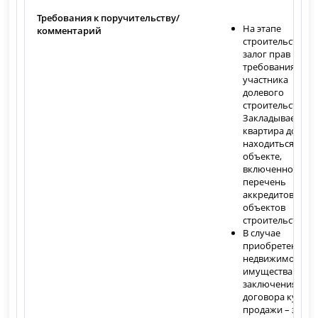
Требования к поручительству/
На этапе
комментарий
строительства –
залог прав
требования
участника
долевого
строительства.
Закладываемая
квартира должн
находиться в
объекте,
включенном в
перечень
аккредитованны
объектов
строительства.
В случае
приобретения
недвижимого
имущества путе
заключения
договора купли-
продажи – залог