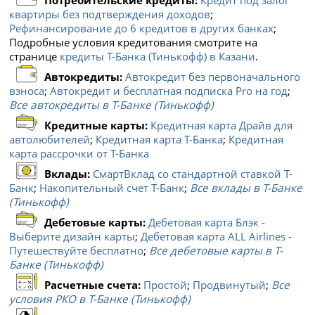
квартиры без подтверждения доходов
;
Рефинансирование до 6 кредитов в других банках
;
Подробные условия кредитования смотрите на
странице
кредиты Т-Банка (Тинькофф) в Казани
.
Автокредиты:
Автокредит без первоначального
взноса
;
Автокредит и бесплатная подписка Pro на год
;
Все автокредиты в Т-Банке (Тинькофф)
Кредитные карты:
Кредитная карта Драйв для
автолюбителей
;
Кредитная карта Т-Банка
;
Кредитная
карта рассрочки от Т-Банка
Вклады:
СмартВклад со стандартной ставкой Т-
Банк
;
Накопительный счет Т-Банк
;
Все вклады в Т-Банке
(Тинькофф)
Дебетовые карты:
Дебетовая карта Блэк -
Выберите дизайн карты
;
Дебетовая карта ALL Airlines -
Путешествуйте бесплатно
;
Все дебетовые карты в Т-
Банке (Тинькофф)
Расчетные счета:
Простой
;
Продвинутый
;
Все
условия РКО в Т-Банке (Тинькофф)