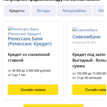
Кредиты
Вклады
Микрозаймы
Ипот
Совкомбанк
Ренессанс Банк
лицензия № 963
(Ренессанс Кредит)
лицензия № 3354
Кредит со сниженной
Кредит под залог
ставкой
Выгодный - боль
сумма
от 30 000 до 2 000 000 рублей
от 150 000 до 15 000 00
от 2 до 7 лет
от 12 до 60 месяцев
Онлайн-заявка
Онлайн-заяв