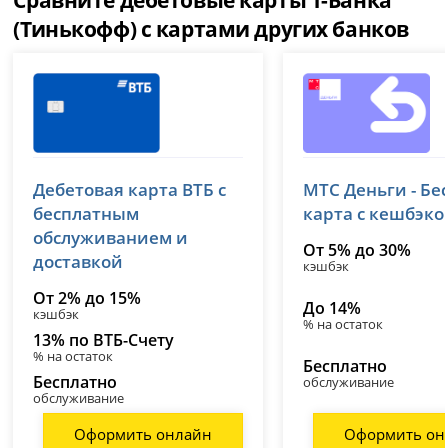
(Тинькофф) с картами других банков
ВТБ
МТС Банк
Дебетовая карта ВТБ с
МТС Деньги - Бе
лицензия № 1000
лицензия № 2268
бесплатным
карта с кешбэко
обслуживанием и
От 5% до 30%
доставкой
кэшбэк
От 2% до 15%
До 14%
кэшбэк
% на остаток
13% по ВТБ-Счету
% на остаток
Бесплатно
Бесплатно
обслуживание
обслуживание
Оформить онлайн
Оформить он