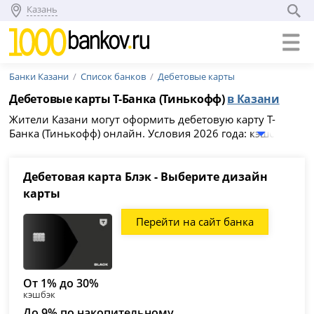
Казань
Банки Казани
Список банков
Дебетовые карты
Дебетовые карты Т-Банка (Тинькофф)
в Казани
Жители Казани могут оформить дебетовую карту Т-
Банка (Тинькофф) онлайн. Условия 2026 года: кэшбэк до
30%, стоимость обслуживания от 0 рублей и процент на
остаток до 5%. Выберите из 22 карт подходящую и
заполните заявку на официальном сайте банка. Список
Дебетовая карта Блэк - Выберите дизайн
карт:
Блэк - Выберите дизайн карты
,
Молодежная карта
карты
с повышенным кэшбэком
,
ALL Airlines - Путешествуйте
бесплатно
,
Премиальная дебетовая карта Блэк Премиум
,
Перейти на сайт банка
Дебетовая аромакарта Black
.
От 1% до 30%
кэшбэк
До 9% по накопительному