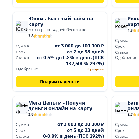
Юкки - Быстрый заём на
Роке
карту
кар
30 000 р. на 14 дней бесплатно
4.8
3.8
Сумма
от 3 000 до 100 000 ₽
Сумма
Срок
от 7 до 98 дней
Срок
Ставка
от 0.5% до 0.8% в день (ПСК
Одобрение
Ставка
182,500%-292%)
Одобрение
Среднее
Получить деньги
Мега Деньги - Получи
Банн
деньги онлайн на карту
онл
2.8
2.7
от 3 000 до 30 000 ₽
Сумма
Сумма
от 5 до 33 дней
Срок
Срок
0-0,8% в день (ПСК 292%)
Ставка
Ставка