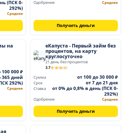
нь (ПСК 0-
Одобрение
Среднее
292%)
Среднее
Получить деньги
мы на
еКапуста - Первый займ без
процентов, на карту
круглосуточно
21 день без процентов
3.7
о 100 000 ₽
от 100 до 30 000 ₽
о 365 дней
Сумма
от 7 до 21 дня
(ПСК 292%)
Срок
от 0% до 0,8% в день (ПСК 0-
Среднее
Ставка
292%)
Одобрение
Среднее
Получить деньги
ная