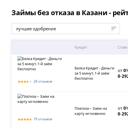
Займы без отказа в Казани - рей
лучшее одобрение
Кредит
Ставк
Белка Кредит - Деньги
от
0
за 5 минут, 1-й заём
0
-
29
бесплатно
28 отзывов
от
0
Платиза – Заем на
карту мгновенно
0
-
29
79 отзывов