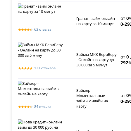
от
0
Гранат - займ онлайн
на карту за 10 минут
0
-
29
63 отзыва
Займы МКК БериБеру
от
0
- Онлайн на карту до
292
%
30 000 за 5 минут
127 отзывов
Займер -
от
0
Моментальные
займы онлайн на
0
-
29
карту
84 отзыва