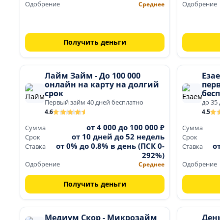
Одобрение
Среднее
Одобрение
Получить деньги
Лайм Займ - До 100 000
Еза
онлайн на карту на долгий
пер
срок
бесп
Первый займ 40 дней бесплатно
до 35
4.6
4.5
от 4 000 до 100 000 ₽
Сумма
Сумма
от 10 дней до 52 недель
Срок
Срок
от 0% до 0.8% в день (ПСК 0-
о
Ставка
Ставка
292%)
Одобрение
Среднее
Одобрение
Получить деньги
Медиум Скор - Микрозайм
Ден