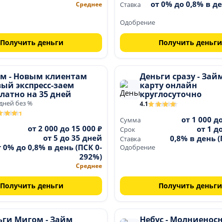
от 0% до 0,8% в де
Среднее
Ставка
Одобрение
Получить деньги
Получить деньги
ем - Новым клиентам
Деньги сразу - Зай
вый экспресс-заем
карту онлайн
латно на 35 дней
круглосуточно
 дней без %
4.1
от 1 000 д
Сумма
от 2 000 до 15 000 ₽
от 1 д
Срок
от 5 до 35 дней
0,8% в день 
Ставка
т 0% до 0,8% в день (ПСК 0-
Одобрение
292%)
Среднее
Получить деньги
Получить деньги
ьги Мигом - Займ
Небус - Молниенос