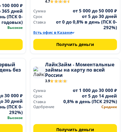
4.7
о 100 000 ₽
от 5 000 до 50 000 ₽
о 365 дней
Сумма
от 5 до 30 дней
нь (ПСК 0-
Срок
от 0 до 0,8% в день (ПСК 0-
 годовых)
Ставка
292%)
Высокое
Есть офис в Казани
Получить деньги
Первый
ЛайкЗайм - Моментальные
день без
займы на карту по всей
России
3.9
от 1 000 до 30 000 ₽
Сумма
до 30 000 ₽
от 5 до 14 дней
Срок
до 30 дней
0,8% в день (ПСК 292%)
Ставка
нь (ПСК 0-
Одобрение
Среднее
292%)
Высокое
Получить деньги