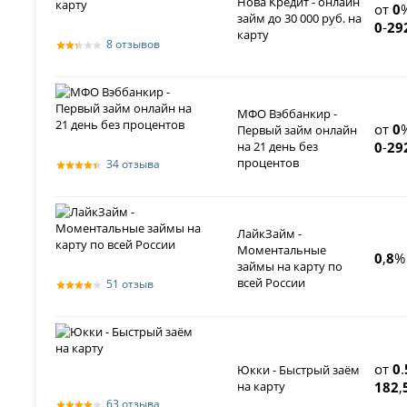
Нова Кредит - онлайн
от
0
займ до 30 000 руб. на
0
-
29
карту
8 отзывов
МФО Вэббанкир -
от
0
Первый займ онлайн
на 21 день без
0
-
29
процентов
34 отзыва
ЛайкЗайм -
Моментальные
0
,
8
%
займы на карту по
всей России
51 отзыв
от
0
.
Юкки - Быстрый заём
на карту
182
,
63 отзыва