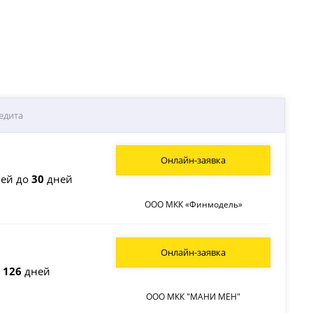
едита
Онлайн-заявка
ей до
30
дней
ООО МКК «Финмодель»
Онлайн-заявка
о
126
дней
ООО МКК "МАНИ МЕН"