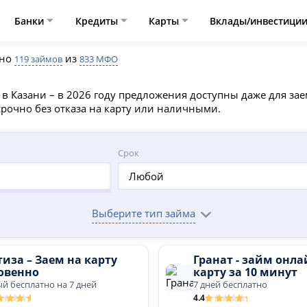
Банки
Кредиты
Карты
Вклады/инвестици
ено
из
119 займов
833 МФО
и в Казани – в 2026 году предложения доступны даже для з
срочно без отказа на карту или наличными.
Срок
Любой
Выберите тип займа
иза – Заем на карту
Гранат - займ онла
овенно
карту за 10 минут
й бесплатно на 7 дней
7 дней бесплатно
4.4