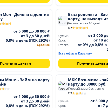
тМен - Деньги в долг на
Быстроденьги - За
ту
карту, не выходя и
Бесплатно на 10 дней
4.7
от 5 000 до 30 000 ₽
от 3 000 д
от 3 до 30 дней
Сумма
от 10 д
0,8% в день (ПСК 292%)
Срок
от 0% до 0,8% в
Среднее
Ставка
Есть офис в Казани
Получить деньги
Получить деньги
и Мани - Займ на карту
МКК Возьмика - за
айн
карту до 30000 руб.
Первый заём бесплатно
2.7
от 1 000 до 30 000 ₽
от 3 000 
от 3 до 30 дней
Сумма
от 7 
0,8% в день (ПСК 292%)
Срок