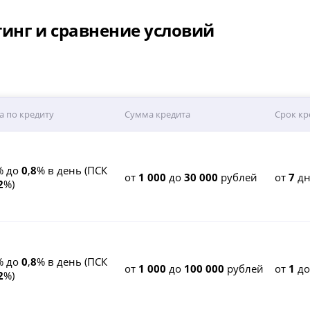
тинг и сравнение условий
а по кредиту
Сумма кредита
Срок кр
% до
0
,
8
% в день (ПСК
от
1 000
до
30 000
рублей
от
7
дн
2
%)
% до
0
,
8
% в день (ПСК
от
1 000
до
100 000
рублей
от
1
д
2
%)