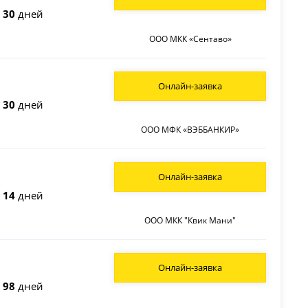
о
30
дней
ООО МКК «Сентаво»
Онлайн-заявка
о
30
дней
ООО МФК «ВЭББАНКИР»
Онлайн-заявка
о
14
дней
ООО МКК "Квик Мани"
Онлайн-заявка
о
98
дней