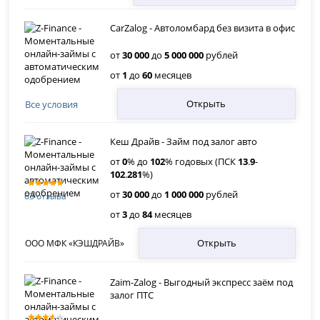
CarZalog - Автоломбард без визита в офис
от
30 000
до
5 000 000
рублей
от
1
до
60
месяцев
Открыть
Все условия
Кеш Драйв - Займ под залог авто
от
0
% до
102
% годовых (ПСК
13
.
9
-
102
.
281
%)
от
30 000
до
1 000 000
рублей
63 отзыва
от
3
до
84
месяцев
Открыть
ООО МФК «КЭШДРАЙВ»
Zaim-Zalog - Выгодный экспресс заём под
залог ПТС