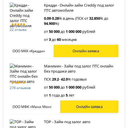
Кредди - Онлайн займ Creddy под залог
ПТС автомобиля
0
,
09
-
0
,
28
% в день (ПСК от
32
,
850
% до
94
,
900
%)
22 отзыва
от
50 000
до
1 000 000
рублей
от
3
до
60
месяцев
Онлайн-заявка
ООО МКК «Кредди»
Манимен - Займ под залог ПТС онлайн
без продажи авто
ПСК
29
,
2
-
42
,
0
% годовых
от
50 000
до
1 000 000
рублей
278 отзывов
от
1
года до
5
лет
Онлайн-заявка
ООО МФК «Мани Мен»
ТОР - Займ под залог авто