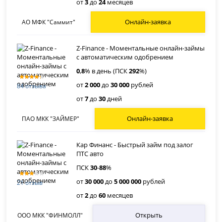
от
3
до
24
месяцев
Онлайн-заявка
АО МФК "Саммит"
Z-Finance - Моментальные онлайн-займы
с автоматическим одобрением
0
,
8
% в день (ПСК
292
%)
от
2 000
до
30 000
рублей
84 отзыва
от
7
до
30
дней
Онлайн-заявка
ПАО МКК "ЗАЙМЕР"
Кар Финанс - Быстрый займ под залог
ПТС авто
ПСК
30
-
88
%
от
30 000
до
5 000 000
рублей
21 отзыв
от
2
до
60
месяцев
Открыть
ООО МКК "ФИНМОЛЛ"