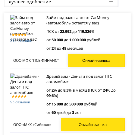
лучшее одобрение
Займ под залог авто от CarMoney
(автомобиль остается у вас)
ПСК от
22
,
992
до
119
,
326
%
от
50 000
до
1 000 000
рублей
212 отзывов
от
24
до
48
месяцев
Онлайн-заявка
ООО МФК "ПСБ ФИНАНС"
ДрайвЗайм - Деньги под залог ПТС
автомобиля
от
2
% до
8
,
3
% в месяц (ПСК от
24
% до
99
,
6
%)
95 отзывов
от
15 000
до
500 000
рублей
от
60
дней до
3
лет
Онлайн-заявка
ООО «МКК «Сибиряк»