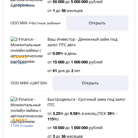
от
50 000
до
5 000 000
рублей
7 отзывов
от
1
до
36
месяцев
Открыть
ООО МКК «Частные займы»
Ваш Инвестор - Денежный займ под
залог ПТС авто
от
0
,
09
% в день
от
15 000
до
1 000 000
рублей
4 отзыва
от
61
дня до
2
лет
Открыть
ООО МФК «ЦФР ВИ»
Быстроденьги - Срочный заем под залог
ПТС
от
3
,
25
% до
9
,
58
% в месяц (ПСК
39
% -
115
%)
1144 отзыва
от
10 000
до
1 000 000
рублей
от
3
до
36
месяцев