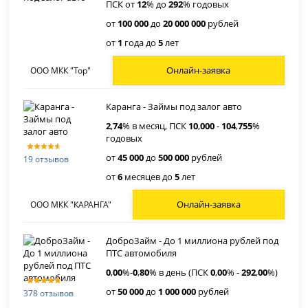
ПСК от
12
% до
292
% годовых
от
100 000
до
20 000 000
рублей
от
1
года до
5
лет
Онлайн-заявка
ООО МКК "Тор"
Каранга - Займы под залог авто
2
,
74
% в месяц, ПСК
10
,
000
-
104
,
755
%
годовых
от
45 000
до
500 000
рублей
19 отзывов
от
6
месяцев до
5
лет
Онлайн-заявка
ООО МКК "КАРАНГА"
ДоброЗайм - До 1 миллиона рублей под
ПТС автомобиля
0
,
00
%-
0
,
80
% в день (ПСК
0
,
00
% -
292
,
00
%)
от
50 000
до
1 000 000
рублей
378 отзывов