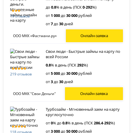
до
0
,
8
% в день (ПСК
0
-
292
%)
от
1 000
до
30 000
рублей
19 отзывов
от
7
до
30
дней
Онлайн-заявка
ООО МКК «Фастмани.ру»
Свои люди - Быстрые займы на карту по
всей России
0
,
8
% в день (ПСК
292
%)
от
5 000
до
30 000
рублей
219 отзывов
от
3
до
30
дней
Онлайн-заявка
ООО МКК "Свои Деньги"
Турбозайм - Мгновенный заем на карту
круглосуточно
от
0
% до
0
,
8
% в день (ПСК
286
,
4
-
292
%)
от
3 000
до
50 000
рублей
118 отзывов