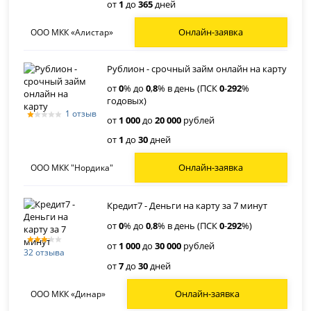
от
1
до
365
дней
Онлайн-заявка
ООО МКК «Алистар»
Рублион - срочный займ онлайн на карту
от
0
% до
0
,
8
% в день (ПСК
0
-
292
%
годовых)
1 отзыв
от
1 000
до
20 000
рублей
от
1
до
30
дней
Онлайн-заявка
ООО МКК "Нордика"
Кредит7 - Деньги на карту за 7 минут
от
0
% до
0
,
8
% в день (ПСК
0
-
292
%)
от
1 000
до
30 000
рублей
32 отзыва
от
7
до
30
дней
Онлайн-заявка
ООО МКК «Динар»