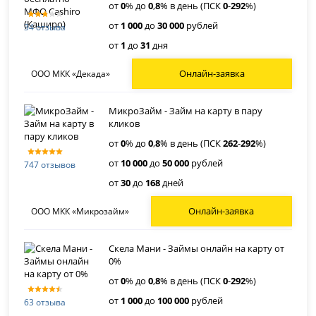
от
0
% до
0
,
8
% в день (ПСК
0
-
292
%)
от
1 000
до
30 000
рублей
34 отзыва
от
1
до
31
дня
Онлайн-заявка
ООО МКК «Декада»
МикроЗайм - Займ на карту в пару
кликов
от
0
% до
0
,
8
% в день (ПСК
262
-
292
%)
от
10 000
до
50 000
рублей
747 отзывов
от
30
до
168
дней
Онлайн-заявка
ООО МКК «Микрозайм»
Скела Мани - Займы онлайн на карту от
0%
от
0
% до
0
,
8
% в день (ПСК
0
-
292
%)
от
1 000
до
100 000
рублей
63 отзыва