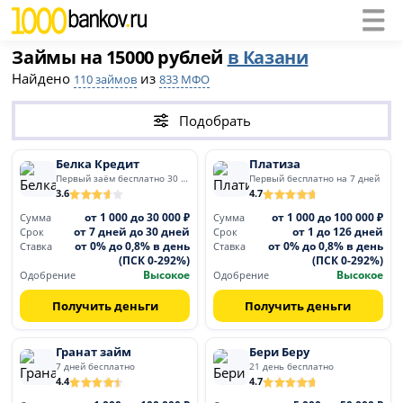
Займы на 15000 рублей
в Казани
Найдено
из
110 займов
833 МФО
Подобрать
Белка Кредит
Платиза
Первый заём бесплатно 30 дней
Первый бесплатно на 7 дней
3.6
4.7
от 1 000 до 30 000 ₽
от 1 000 до 100 000 ₽
Сумма
Сумма
от 7 дней до 30 дней
от 1 до 126 дней
Срок
Срок
от 0% до 0,8% в день
от 0% до 0,8% в день
Ставка
Ставка
(ПСК 0-292%)
(ПСК 0-292%)
Высокое
Высокое
Одобрение
Одобрение
Получить деньги
Получить деньги
Гранат займ
Бери Беру
7 дней бесплатно
21 день бесплатно
4.4
4.7