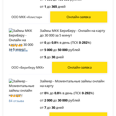
от
1
до
365
дней
Онлайн-заявка
ООО МКК «Алистар»
Займы МКК БериБеру - Онлайн на карту
до 30 000 за 5 минут
от
0
до
0
,
8
% в день (ПСК
0
-
292
%)
от
5 000
до
50 000
рублей
127 отзывов
от
5
до
30
дней
Онлайн-заявка
ООО «Бериберу МКК»
Займер - Моментальные займы онлайн
на карту
от
0
% до
0
,
8
% в день (ПСК
0
-
292
%)
от
2 000
до
30 000
рублей
84 отзыва
от
7
до
30
дней