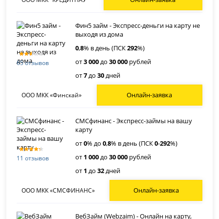
Фин5 займ - Экспресс-деньги на карту не
выходя из дома
0
,
8
% в день (ПСК
292
%)
от
3 000
до
30 000
рублей
65 отзывов
от
7
до
30
дней
Онлайн-заявка
ООО МКК «Финскай»
СМСфинанс - Экспресс-займы на вашу
карту
от
0
% до
0
,
8
% в день (ПСК
0
-
292
%)
от
1 000
до
30 000
рублей
11 отзывов
от
1
до
32
дней
Онлайн-заявка
ООО МКК «СМСФИНАНС»
ВебЗайм (Webzaim) - Онлайн на карту,