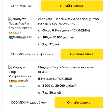
Онлайн-заявка
ООО "МКК НФ"
еКапуста - Первый займ без процентов,
на карту круглосуточно
от
0
% до
0
,
8
% в день (ПСК
0
-
292
%)
от
100
до
30 000
рублей
80 отзывов
от
7
до
21
дня
Онлайн-заявка
ООО МКК «Русинтерфинанс»
Медиум Скор - Микрозайм на карту
онлайн
0
,
8
% в день (ПСК
292
%)
от
3 000
до
30 000
рублей
38 отзывов
от
7
до
30
дней
Онлайн-заявка
ООО МКК «МедиумСкор»