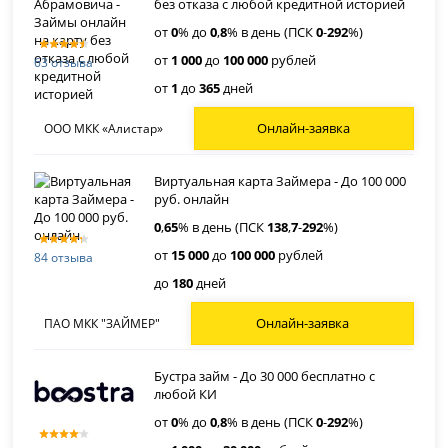
без отказа с любой кредитной историей
от
0
% до
0
,
8
% в день (ПСК
0
-
292
%)
от
1 000
до
100 000
рублей
63 отзыва
от
1
до
365
дней
Онлайн-заявка
ООО МКК «Алистар»
Виртуальная карта Займера - До 100 000
руб. онлайн
0
,
65
% в день (ПСК
138
,
7
-
292
%)
от
15 000
до
100 000
рублей
84 отзыва
до
180
дней
Онлайн-заявка
ПАО МКК "ЗАЙМЕР"
Бустра займ - До 30 000 бесплатно с
любой КИ
от
0
% до
0
,
8
% в день (ПСК
0
-
292
%)