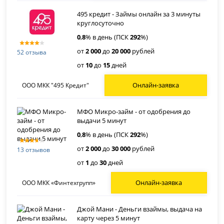
495 кредит - Займы онлайн за 3 минуты
круглосуточно
0
,
8
% в день (ПСК
292
%)
от
2 000
до
20 000
рублей
52 отзыва
от
10
до
15
дней
Онлайн-заявка
ООО МКК "495 Кредит"
МФО Микро-займ - от одобрения до
выдачи 5 минут
0
,
8
% в день (ПСК
292
%)
от
2 000
до
30 000
рублей
13 отзывов
от
1
до
30
дней
Онлайн-заявка
ООО МКК «Финтехгрупп»
Джой Мани - Деньги взаймы, выдача на
карту через 5 минут