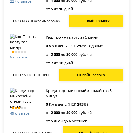
от
1 000
до
30 000
рублей
227 отзывов
от
5
до
16
дней
Онлайн-заявка
ООО МКК «Русзаймсервис»
КэшПро - на карту за 5 минут
0
,
8
% в день, ПСК
292
% годовых
от
2 000
до
30 000
рублей
9 отзывов
от
7
до
30
дней
Онлайн-заявка
ООО "МКК "КЭШПРО"
Кредиттер - микрозайм онлайн за 5
минут
0
,
8
% в день (ПСК
292
%)
от
2 000
до
40 000
рублей
49 отзывов
от
5
дней до
6
месяцев
Онлайн-заявка
ООО МКК "КРЕДИТНАУ"