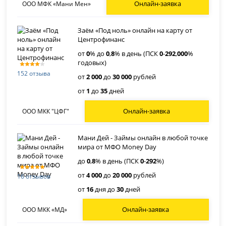
Онлайн-заявка
ООО МФК «Мани Мен»
Заём «Под ноль» онлайн на карту от
Центрофинанс
от
0
% до
0
,
8
% в день (ПСК
0
-
292
,
000
%
годовых)
152 отзыва
от
2 000
до
30 000
рублей
от
1
до
35
дней
Онлайн-заявка
ООО МКК "ЦФГ"
Мани Дей - Займы онлайн в любой точке
мира от МФО Money Day
до
0
,
8
% в день (ПСК
0
-
292
%)
от
4 000
до
20 000
рублей
16 отзывов
от
16
дня до
30
дней
Онлайн-заявка
ООО МКК «МД»