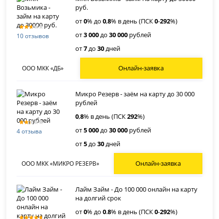
руб.
от
0
% до
0
,
8
% в день (ПСК
0
-
292
%)
от
3 000
до
30 000
рублей
10 отзывов
от
7
до
30
дней
Онлайн-заявка
ООО МКК «ДБ»
Микро Резерв - заём на карту до 30 000
рублей
0
,
8
% в день (ПСК
292
%)
от
5 000
до
30 000
рублей
4 отзыва
от
5
до
30
дней
Онлайн-заявка
ООО МКК «МИКРО РЕЗЕРВ»
Лайм Займ - До 100 000 онлайн на карту
на долгий срок
от
0
% до
0
.
8
% в день (ПСК
0
-
292
%)