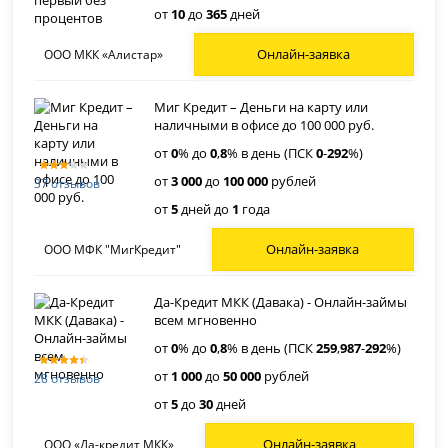
от
10
до
365
дней
Онлайн-заявка
ООО МКК «Алистар»
Миг Кредит – Деньги на карту или
наличными в офисе до 100 000 руб.
от
0
% до
0
,
8
% в день (ПСК
0
-
292
%)
от
3 000
до
100 000
рублей
37 отзывов
от
5
дней до
1
года
Онлайн-заявка
ООО МФК "МигКредит"
Да-Кредит МКК (Давака) - Онлайн-займы
всем мгновенно
от
0
% до
0
,
8
% в день (ПСК
259
,
987
-
292
%)
от
1 000
до
50 000
рублей
28 отзывов
от
5
до
30
дней
Онлайн-заявка
ООО «Да-кредит МКК»