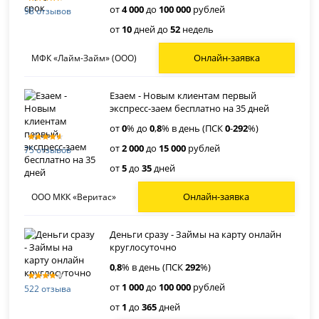
от
4 000
до
100 000
рублей
98 отзывов
от
10
дней до
52
недель
Онлайн-заявка
МФК «Лайм-Займ» (ООО)
Езаем - Новым клиентам первый
экспресс-заем бесплатно на 35 дней
от
0
% до
0
,
8
% в день (ПСК
0
-
292
%)
от
2 000
до
15 000
рублей
75 отзывов
от
5
до
35
дней
Онлайн-заявка
ООО МКК «Веритас»
Деньги сразу - Займы на карту онлайн
круглосуточно
0
,
8
% в день (ПСК
292
%)
от
1 000
до
100 000
рублей
522 отзыва
от
1
до
365
дней