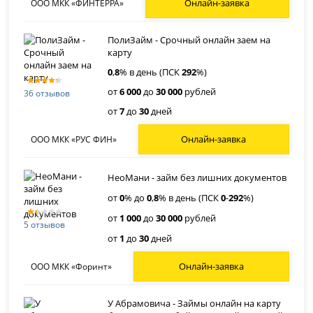
Онлайн-заявка
ООО МКК «ФИНТЕРРА»
ПолиЗайм - Срочный онлайн заем на
карту
0
,
8
% в день (ПСК
292
%)
от
6 000
до
30 000
рублей
36 отзывов
от
7
до
30
дней
Онлайн-заявка
ООО МКК «РУС ФИН»
НеоМани - займ без лишних документов
от
0
% до
0
,
8
% в день (ПСК
0
-
292
%)
от
1 000
до
30 000
рублей
5 отзывов
от
1
до
30
дней
Онлайн-заявка
ООО МКК «Форинт»
У Абрамовича - Займы онлайн на карту