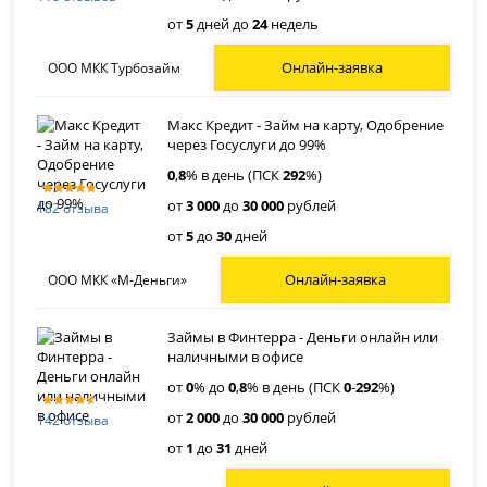
от
5
дней до
24
недель
Онлайн-заявка
ООО МКК Турбозайм
Макс Кредит - Займ на карту, Одобрение
через Госуслуги до 99%
0
,
8
% в день (ПСК
292
%)
от
3 000
до
30 000
рублей
182 отзыва
от
5
до
30
дней
Онлайн-заявка
ООО МКК «М-Деньги»
Займы в Финтерра - Деньги онлайн или
наличными в офисе
от
0
% до
0
,
8
% в день (ПСК
0
-
292
%)
от
2 000
до
30 000
рублей
142 отзыва
от
1
до
31
дней