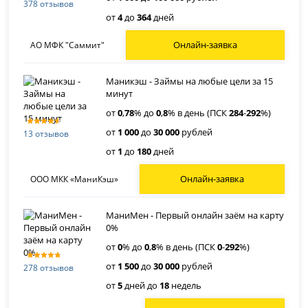
378 отзывов
от
4
до
364
дней
Онлайн-заявка
АО МФК "Саммит"
Маникэш - Займы на любые цели за 15
минут
от
0
,
78
% до
0
,
8
% в день (ПСК
284
-
292
%)
от
1 000
до
30 000
рублей
13 отзывов
от
1
до
180
дней
Онлайн-заявка
ООО МКК «МаниКэш»
МаниМен - Первый онлайн заём на карту
0%
от
0
% до
0
,
8
% в день (ПСК
0
-
292
%)
от
1 500
до
30 000
рублей
278 отзывов
от
5
дней до
18
недель