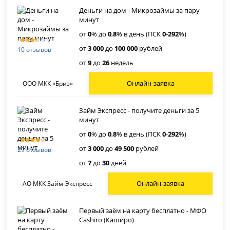
Деньги на дом - Микрозаймы за пару
минут
от
0
% до
0
,
8
% в день (ПСК
0
-
292
%)
от
3 000
до
100 000
рублей
10 отзывов
от
9
до
26
недель
Онлайн-заявка
ООО МКК «Бриз»
Займ Экспресс - получите деньги за 5
минут
от
0
% до
0
,
8
% в день (ПСК
0
-
292
%)
от
3 000
до
49 500
рублей
29 отзывов
от
7
до
30
дней
Онлайн-заявка
АО МКК Займ-Экспресс
Первый заём на карту бесплатно - МФО
Cashiro (Каширо)