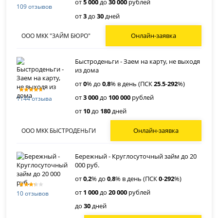
от
5 000
до
30 000
рублей
109 отзывов
от
3
до
30
дней
Онлайн-заявка
ООО МКК "ЗАЙМ БЮРО"
Быстроденьги - Заем на карту, не выходя
из дома
от
0
% до
0
,
8
% в день (ПСК
25
.
5
-
292
%)
от
3 000
до
100 000
рублей
1144 отзыва
от
10
до
180
дней
Онлайн-заявка
ООО МКК БЫСТРОДЕНЬГИ
Бережный - Круглосуточный займ до 20
000 руб.
от
0
,
2
% до
0
,
8
% в день (ПСК
0
-
292
%)
от
1 000
до
20 000
рублей
10 отзывов
до
30
дней