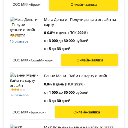
Онлайн-заявка
ООО МКК «Бриз»
Мега Деньги - Получи деньги онлайн на
карту
0
-
0
,
8
% в день (ПСК
292
%)
от
3 000
до
30 000
рублей
16 отзывов
от
5
до
33
дней
Онлайн-заявка
ООО МКК «СольМинор»
Банни Мани - Займ на карту онлайн
0
,
8
% в день (ПСК
292
%)
от
1 000
до
30 000
рублей
37 отзывов
от
3
до
30
дней
Онлайн-заявка
ООО МКК «Броктон»
МКК Возьмика - займ на карту до 30000