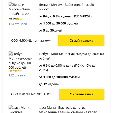
Деньги Мигом - Займ онлайн за 20
минут
от
0
% до
0
,
8
% в день (ПСК
0
-
292
%)
от
1 000
до
30 000
рублей
114 отзывов
от
5
до
30
дней
Онлайн-заявка
ООО «МКК «Деньгимигом»
Небус - Молниеносная выдача до 300 000
рублей
от
0
,
6
% до
0
,
8
% в день (ПСК от
0
% до
292
%)
122 отзыва
от
3 000
до
300 000
рублей
до
12
недель
Онлайн-заявка
ООО МКК "НЕБУСФИНАНС"
Фаст Мани - Быстрые деньги.
Мгновенные займы онлайн на карту