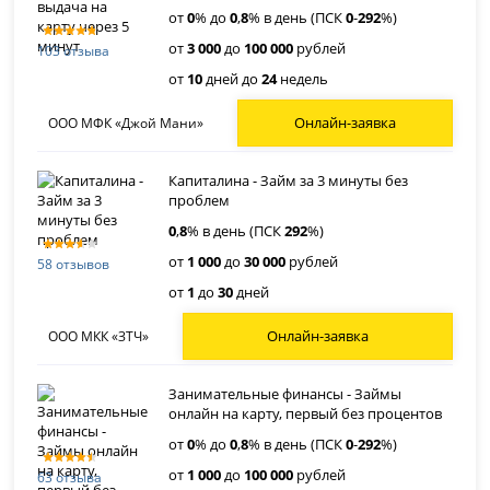
от
0
% до
0
,
8
% в день (ПСК
0
-
292
%)
от
3 000
до
100 000
рублей
103 отзыва
от
10
дней до
24
недель
Онлайн-заявка
ООО МФК «Джой Мани»
Капиталина - Займ за 3 минуты без
проблем
0
,
8
% в день (ПСК
292
%)
от
1 000
до
30 000
рублей
58 отзывов
от
1
до
30
дней
Онлайн-заявка
ООО МКК «ЗТЧ»
Занимательные финансы - Займы
онлайн на карту, первый без процентов
от
0
% до
0
,
8
% в день (ПСК
0
-
292
%)
от
1 000
до
100 000
рублей
63 отзыва