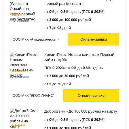
первый раз бесплатно
от
0
% до
0
,
8
% в день (ПСК
0
-
292
%)
от
3 000
до
100 000
рублей
143 отзыва
от
7
до
98
дней
Онлайн-заявка
ООО МКК «Академическая»
КредитПлюс: Новым клиентам Первый
займ под 0%
ПСК
0
-
292
%; от
0
% до
0
,
8
% в день
от
3 000
до
30 000
рублей
87 отзывов
от
5
до
30
дней
Онлайн-заявка
ООО МКК "ЭКОФИНАНС"
ДоброЗайм - До 100 000 рублей на карту
от
0
% до
0
,
8
% в день (ПСК
0
-
292
%)
от
1 000
до
100 000
рублей