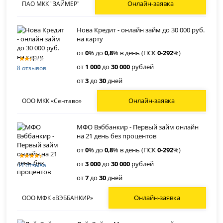
Онлайн-заявка
ПАО МКК "ЗАЙМЕР"
Нова Кредит - онлайн займ до 30 000 руб.
на карту
от
0
% до
0
,
8
% в день (ПСК
0
-
292
%)
от
1 000
до
30 000
рублей
8 отзывов
от
3
до
30
дней
Онлайн-заявка
ООО МКК «Сентаво»
МФО Вэббанкир - Первый займ онлайн
на 21 день без процентов
от
0
% до
0
,
8
% в день (ПСК
0
-
292
%)
от
3 000
до
30 000
рублей
34 отзыва
от
7
до
30
дней
Онлайн-заявка
ООО МФК «ВЭББАНКИР»