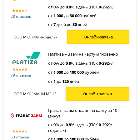
от
0
% до
0
,
8
% в день (ПСК
0
-
292
%)
от
1 000
до
30 000
рублей
28 отзывов
от
7
дней до
30
дней
Онлайн-заявка
ООО МКК «Финмодель»
Платиза – Заем на карту мгновенно
от
0
% до
0
,
8
% в день (ПСК
0
-
292
%)
от
1 000
до
100 000
рублей
79 отзывов
от
1
до
126
дней
Онлайн-заявка
ООО МКК "МАНИ МЕН"
Гранат - займ онлайн на карту за 10
минут
от
0
% до
0
,
8
% в день (ПСК
0
-
292
%
годовых)
63 отзыва
от
1 000
до
100 000
рублей