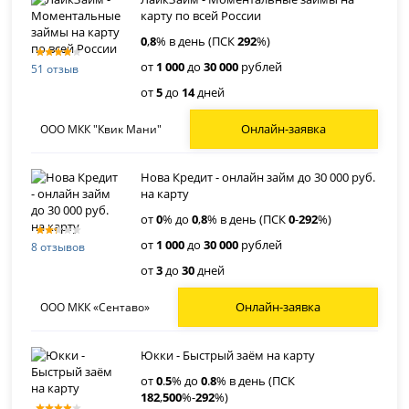
карту по всей России
0
,
8
% в день (ПСК
292
%)
от
1 000
до
30 000
рублей
51 отзыв
от
5
до
14
дней
Онлайн-заявка
ООО МКК "Квик Мани"
Нова Кредит - онлайн займ до 30 000 руб.
на карту
от
0
% до
0
,
8
% в день (ПСК
0
-
292
%)
от
1 000
до
30 000
рублей
8 отзывов
от
3
до
30
дней
Онлайн-заявка
ООО МКК «Сентаво»
Юкки - Быстрый заём на карту
от
0
.
5
% до
0
.
8
% в день (ПСК
182
,
500
%-
292
%)