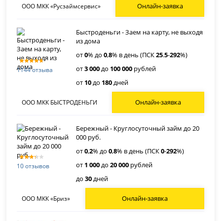
Онлайн-заявка
ООО МКК «Русзаймсервис»
Быстроденьги - Заем на карту, не выходя
из дома
от
0
% до
0
,
8
% в день (ПСК
25
.
5
-
292
%)
от
3 000
до
100 000
рублей
1144 отзыва
от
10
до
180
дней
Онлайн-заявка
ООО МКК БЫСТРОДЕНЬГИ
Бережный - Круглосуточный займ до 20
000 руб.
от
0
,
2
% до
0
,
8
% в день (ПСК
0
-
292
%)
от
1 000
до
20 000
рублей
10 отзывов
до
30
дней
Онлайн-заявка
ООО МКК «Бриз»