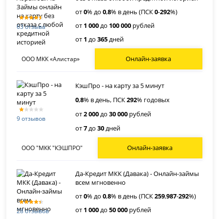
от
0
% до
0
,
8
% в день (ПСК
0
-
292
%)
от
1 000
до
100 000
рублей
63 отзыва
от
1
до
365
дней
Онлайн-заявка
ООО МКК «Алистар»
КэшПро - на карту за 5 минут
0
,
8
% в день, ПСК
292
% годовых
от
2 000
до
30 000
рублей
9 отзывов
от
7
до
30
дней
Онлайн-заявка
ООО "МКК "КЭШПРО"
Да-Кредит МКК (Давака) - Онлайн-займы
всем мгновенно
от
0
% до
0
,
8
% в день (ПСК
259
,
987
-
292
%)
от
1 000
до
50 000
рублей
28 отзывов