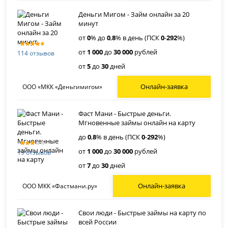
Деньги Мигом - Займ онлайн за 20
минут
от
0
% до
0
,
8
% в день (ПСК
0
-
292
%)
от
1 000
до
30 000
рублей
114 отзывов
от
5
до
30
дней
Онлайн-заявка
ООО «МКК «Деньгимигом»
Фаст Мани - Быстрые деньги.
Мгновенные займы онлайн на карту
до
0
,
8
% в день (ПСК
0
-
292
%)
от
1 000
до
30 000
рублей
19 отзывов
от
7
до
30
дней
Онлайн-заявка
ООО МКК «Фастмани.ру»
Свои люди - Быстрые займы на карту по
всей России