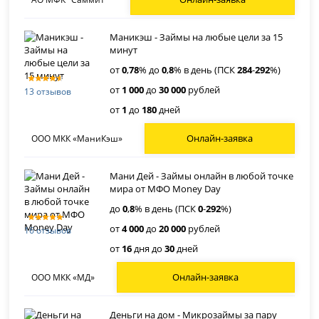
Маникэш - Займы на любые цели за 15
минут
от
0
,
78
% до
0
,
8
% в день (ПСК
284
-
292
%)
от
1 000
до
30 000
рублей
13 отзывов
от
1
до
180
дней
Онлайн-заявка
ООО МКК «МаниКэш»
Мани Дей - Займы онлайн в любой точке
мира от МФО Money Day
до
0
,
8
% в день (ПСК
0
-
292
%)
от
4 000
до
20 000
рублей
16 отзывов
от
16
дня до
30
дней
Онлайн-заявка
ООО МКК «МД»
Деньги на дом - Микрозаймы за пару