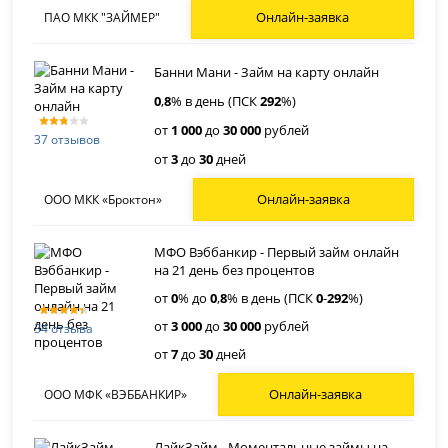
Онлайн-заявка
ПАО МКК "ЗАЙМЕР"
Банни Мани - Займ на карту онлайн
0
,
8
% в день (ПСК
292
%)
от
1 000
до
30 000
рублей
37 отзывов
от
3
до
30
дней
Онлайн-заявка
ООО МКК «Броктон»
МФО Вэббанкир - Первый займ онлайн
на 21 день без процентов
от
0
% до
0
,
8
% в день (ПСК
0
-
292
%)
от
3 000
до
30 000
рублей
34 отзыва
от
7
до
30
дней
Онлайн-заявка
ООО МФК «ВЭББАНКИР»
ЛайкЗайм - Моментальные займы на