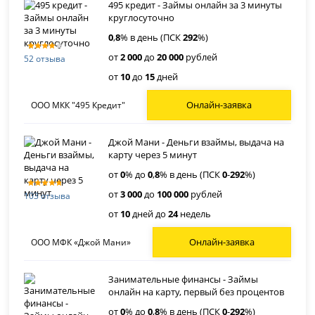
495 кредит - Займы онлайн за 3 минуты
круглосуточно
0
,
8
% в день (ПСК
292
%)
от
2 000
до
20 000
рублей
52 отзыва
от
10
до
15
дней
Онлайн-заявка
ООО МКК "495 Кредит"
Джой Мани - Деньги взаймы, выдача на
карту через 5 минут
от
0
% до
0
,
8
% в день (ПСК
0
-
292
%)
от
3 000
до
100 000
рублей
103 отзыва
от
10
дней до
24
недель
Онлайн-заявка
ООО МФК «Джой Мани»
Занимательные финансы - Займы
онлайн на карту, первый без процентов
от
0
% до
0
,
8
% в день (ПСК
0
-
292
%)