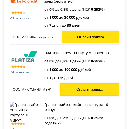
заём бесплатно
от
0
% до
0
,
8
% в день (ПСК
0
-
292
%)
от
1 000
до
30 000
рублей
28 отзывов
от
7
дней до
30
дней
Онлайн-заявка
ООО МКК «Финмодель»
Платиза – Заем на карту мгновенно
от
0
% до
0
,
8
% в день (ПСК
0
-
292
%)
от
1 000
до
100 000
рублей
79 отзывов
от
1
до
126
дней
Онлайн-заявка
ООО МКК "МАНИ МЕН"
Гранат - займ онлайн на карту за 10
минут
от
0
% до
0
,
8
% в день (ПСК
0
-
292
%
годовых)