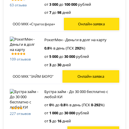
от
3 000
до
100 000
рублей
63 отзыва
от
7
до
98
дней
Онлайн-заявка
ООО МКК «Стратосфера»
РокетМен - Деньги в долг на карту
0
,
8
% в день (ПСК
292
%)
от
5 000
до
30 000
рублей
109 отзывов
от
3
до
30
дней
Онлайн-заявка
ООО МКК "ЗАЙМ БЮРО"
Бустра займ - До 30 000 бесплатно с
любой КИ
от
0
% до
0
,
8
% в день (ПСК
0
-
292
%)
от
1 000
до
30 000
рублей
227 отзывов
от
5
до
16
дней