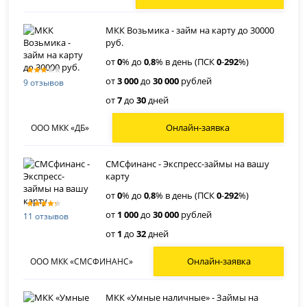
МКК Возьмика - займ на карту до 30000
руб.
от
0
% до
0
,
8
% в день (ПСК
0
-
292
%)
от
3 000
до
30 000
рублей
9 отзывов
от
7
до
30
дней
Онлайн-заявка
ООО МКК «ДБ»
СМСфинанс - Экспресс-займы на вашу
карту
от
0
% до
0
,
8
% в день (ПСК
0
-
292
%)
от
1 000
до
30 000
рублей
11 отзывов
от
1
до
32
дней
Онлайн-заявка
ООО МКК «СМСФИНАНС»
МКК «Умные наличные» - Займы на