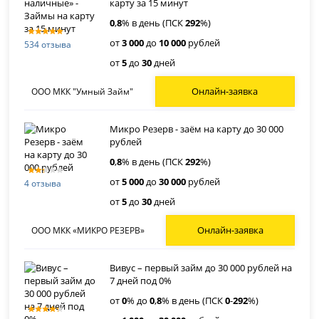
карту за 15 минут
0
,
8
% в день (ПСК
292
%)
от
3 000
до
10 000
рублей
534 отзыва
от
5
до
30
дней
Онлайн-заявка
ООО МКК "Умный Займ"
Микро Резерв - заём на карту до 30 000
рублей
0
,
8
% в день (ПСК
292
%)
от
5 000
до
30 000
рублей
4 отзыва
от
5
до
30
дней
Онлайн-заявка
ООО МКК «МИКРО РЕЗЕРВ»
Вивус – первый займ до 30 000 рублей на
7 дней под 0%
от
0
% до
0
,
8
% в день (ПСК
0
-
292
%)