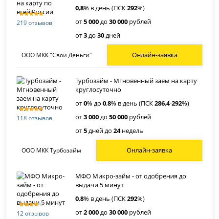
0
,
8
% в день (ПСК
292
%)
от
5 000
до
30 000
рублей
219 отзывов
от
3
до
30
дней
Онлайн-заявка
ООО МКК "Свои Деньги"
Турбозайм - Мгновенный заем на карту
круглосуточно
от
0
% до
0
,
8
% в день (ПСК
286
,
4
-
292
%)
от
3 000
до
50 000
рублей
118 отзывов
от
5
дней до
24
недель
Онлайн-заявка
ООО МКК Турбозайм
МФО Микро-займ - от одобрения до
выдачи 5 минут
0
,
8
% в день (ПСК
292
%)
от
2 000
до
30 000
рублей
12 отзывов