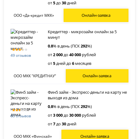
от
5
до
30
дней
Онлайн-заявка
ООО «Да-кредит МКК»
Кредиттер - микрозайм онлайн за 5
минут
0
,
8
% в день (ПСК
292
%)
от
2 000
до
40 000
рублей
49 отзывов
от
5
дней до
6
месяцев
Онлайн-заявка
ООО МКК "КРЕДИТНАУ"
Фин5 займ - Экспресс-деньги на карту не
выходя из дома
0
,
8
% в день (ПСК
292
%)
от
3 000
до
30 000
рублей
65 отзывов
от
7
до
30
дней
Онлайн-заявка
ООО МКК «Финскай»