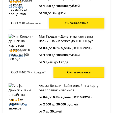
от
1 000
до
100 000
рублей
63 отзыва
от
10
до
365
дней
Онлайн-заявка
ООО МКК «Алистар»
Миг Кредит – Деньги на карту или
наличными в офисе до 100 000 руб.
от
0
% до
0
,
8
% в день (ПСК
0
-
292
%)
от
3 000
до
100 000
рублей
37 отзывов
от
5
дней до
1
года
Онлайн-заявка
ООО МФК "МигКредит"
Альфа-Деньги - Займ онлайн на карту
без справок и звонков
от
0
% до
0
,
8
% в день (ПСК
0
-
292
%)
от
2 000
до
30 000
рублей
170 отзывов
от
7
до
30
дней