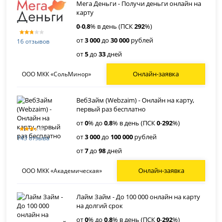
Мега Деньги - Получи деньги онлайн на
карту
0
-
0
,
8
% в день (ПСК
292
%)
от
3 000
до
30 000
рублей
16 отзывов
от
5
до
33
дней
Онлайн-заявка
ООО МКК «СольМинор»
ВебЗайм (Webzaim) - Онлайн на карту,
первый раз бесплатно
от
0
% до
0
,
8
% в день (ПСК
0
-
292
%)
от
3 000
до
100 000
рублей
143 отзыва
от
7
до
98
дней
Онлайн-заявка
ООО МКК «Академическая»
Лайм Займ - До 100 000 онлайн на карту
на долгий срок
от
0
% до
0
.
8
% в день (ПСК
0
-
292
%)