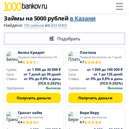
Займы на 5000 рублей
в Казани
Найдено
из
105 займов
833 МФО
Подобрать
Белка Кредит
Платиза
Первый заём бесплатно 30 дней
Первый бесплатно на 7 дней
3.6
4.7
от 1 000 до 30 000 ₽
от 1 000 до 100 000 ₽
Сумма
Сумма
от 7 дней до 30 дней
от 1 до 126 дней
Срок
Срок
от 0% до 0,8% в день
от 0% до 0,8% в день
Ставка
Ставка
(ПСК 0-292%)
(ПСК 0-292%)
Высокое
Высокое
Одобрение
Одобрение
Получить деньги
Получить деньги
Гранат займ
Бери Беру
7 дней бесплатно
21 день бесплатно
4.4
4.7