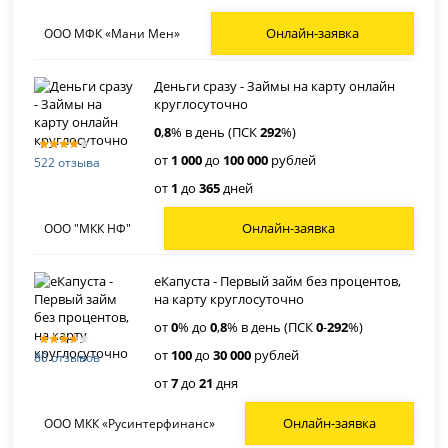
Онлайн-заявка
ООО МФК «Мани Мен»
Деньги сразу - Займы на карту онлайн
круглосуточно
0
,
8
% в день (ПСК
292
%)
от
1 000
до
100 000
рублей
522 отзыва
от
1
до
365
дней
Онлайн-заявка
ООО "МКК НФ"
еКапуста - Первый займ без процентов,
на карту круглосуточно
от
0
% до
0
,
8
% в день (ПСК
0
-
292
%)
от
100
до
30 000
рублей
80 отзывов
от
7
до
21
дня
Онлайн-заявка
ООО МКК «Русинтерфинанс»