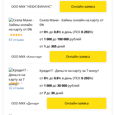
Онлайн-заявка
ООО МКК "НЕБУСФИНАНС"
Скела Мани - Займы онлайн на карту от
0%
от
0
% до
0
,
8
% в день (ПСК
0
-
292
%)
от
1 000
до
100 000
рублей
63 отзыва
от
1
до
365
дней
Онлайн-заявка
ООО МКК «Алистар»
Кредит7 - Деньги на карту за 7 минут
от
0
% до
0
,
8
% в день (ПСК
0
-
292
%)
от
1 000
до
30 000
рублей
32 отзыва
от
7
до
30
дней
Онлайн-заявка
ООО МКК «Динар»