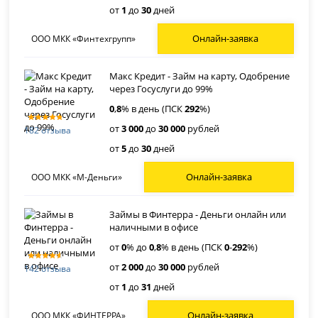
от
1
до
30
дней
Онлайн-заявка
ООО МКК «Финтехгрупп»
Макс Кредит - Займ на карту, Одобрение
через Госуслуги до 99%
0
,
8
% в день (ПСК
292
%)
от
3 000
до
30 000
рублей
182 отзыва
от
5
до
30
дней
Онлайн-заявка
ООО МКК «М-Деньги»
Займы в Финтерра - Деньги онлайн или
наличными в офисе
от
0
% до
0
,
8
% в день (ПСК
0
-
292
%)
от
2 000
до
30 000
рублей
142 отзыва
от
1
до
31
дней
Онлайн-заявка
ООО МКК «ФИНТЕРРА»