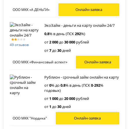
Онлайн-заявка
ООО МКК «А ДЕНЬГИ»
ЭкоЗайм - деньги на карту онлайн 24/7
0
,
8
% в день (ПСК
292
%)
от
2 000
до
30 000
рублей
49 отзывов
от
7
до
30
дней
Онлайн-заявка
ООО МКК «Финансовый аспект»
Рублион - срочный займ онлайн на карту
от
0
% до
0
,
8
% в день (ПСК
0
-
292
%
годовых)
от
1 000
до
20 000
рублей
от
1
до
30
дней
Онлайн-заявка
ООО МКК "Нордика"