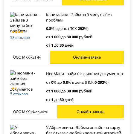
Капиталина - Займ за 3 минуты без
проблем
0
,
8
% в день (ПСК
292
%)
от
1 000
до
30 000
рублей
58 отзывов
от
1
до
30
дней
Онлайн-заявка
ООО МКК «ЗТЧ»
НеоМани - займ без лишних документов
от
0
% до
0
,
8
% в день (ПСК
0
-
292
%)
от
1 000
до
30 000
рублей
5 отзывов
от
1
до
30
дней
Онлайн-заявка
ООО МКК «Форинт»
У Абрамовича - Займы онлайн на карту
без отказа с любой кредитной историей