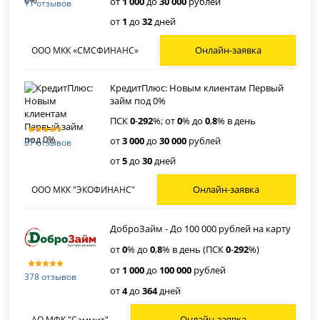
от
1 000
до
30 000
рублей
11 отзывов
от
1
до
32
дней
Онлайн-заявка
ООО МКК «СМСФИНАНС»
КредитПлюс: Новым клиентам Первый
займ под 0%
ПСК
0
-
292
%; от
0
% до
0
,
8
% в день
от
3 000
до
30 000
рублей
87 отзывов
от
5
до
30
дней
Онлайн-заявка
ООО МКК "ЭКОФИНАНС"
ДоброЗайм - До 100 000 рублей на карту
от
0
% до
0
,
8
% в день (ПСК
0
-
292
%)
от
1 000
до
100 000
рублей
378 отзывов
от
4
до
364
дней
Онлайн-заявка
АО МФК "Саммит"