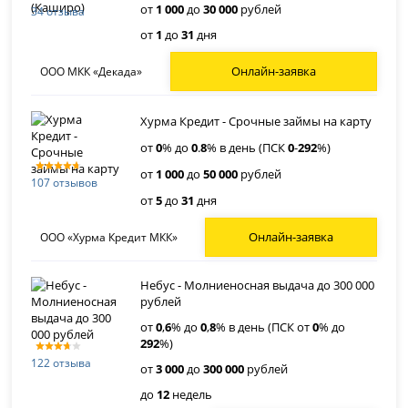
от
1 000
до
30 000
рублей
34 отзыва
от
1
до
31
дня
Онлайн-заявка
ООО МКК «Декада»
Хурма Кредит - Срочные займы на карту
от
0
% до
0
.
8
% в день (ПСК
0
-
292
%)
от
1 000
до
50 000
рублей
107 отзывов
от
5
до
31
дня
Онлайн-заявка
ООО «Хурма Кредит МКК»
Небус - Молниеносная выдача до 300 000
рублей
от
0
,
6
% до
0
,
8
% в день (ПСК от
0
% до
292
%)
122 отзыва
от
3 000
до
300 000
рублей
до
12
недель