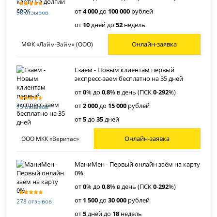
от
4 000
до
100 000
рублей
98 отзывов
от
10
дней до
52
недель
Онлайн-заявка
МФК «Лайм-Займ» (ООО)
Езаем - Новым клиентам первый
экспресс-заем бесплатно на 35 дней
от
0
% до
0
,
8
% в день (ПСК
0
-
292
%)
от
2 000
до
15 000
рублей
75 отзывов
от
5
до
35
дней
Онлайн-заявка
ООО МКК «Веритас»
МаниМен - Первый онлайн заём на карту
0%
от
0
% до
0
,
8
% в день (ПСК
0
-
292
%)
от
1 500
до
30 000
рублей
278 отзывов
от
5
дней до
18
недель