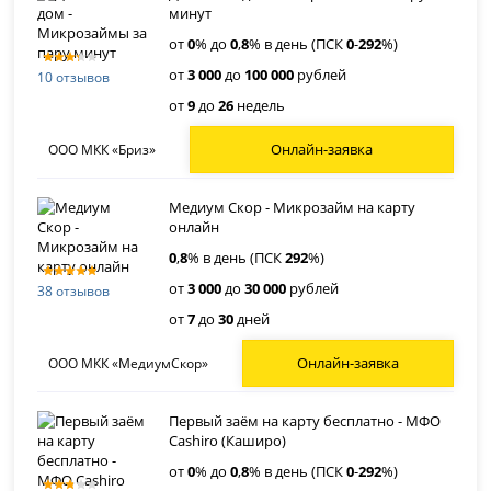
минут
от
0
% до
0
,
8
% в день (ПСК
0
-
292
%)
от
3 000
до
100 000
рублей
10 отзывов
от
9
до
26
недель
Онлайн-заявка
ООО МКК «Бриз»
Медиум Скор - Микрозайм на карту
онлайн
0
,
8
% в день (ПСК
292
%)
от
3 000
до
30 000
рублей
38 отзывов
от
7
до
30
дней
Онлайн-заявка
ООО МКК «МедиумСкор»
Первый заём на карту бесплатно - МФО
Cashiro (Каширо)
от
0
% до
0
,
8
% в день (ПСК
0
-
292
%)