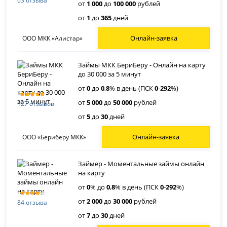
63 отзыва
от
1 000
до
100 000
рублей
от
1
до
365
дней
Онлайн-заявка
ООО МКК «Алистар»
Займы МКК БериБеру - Онлайн на карту
до 30 000 за 5 минут
от
0
до
0
,
8
% в день (ПСК
0
-
292
%)
от
5 000
до
50 000
рублей
127 отзывов
от
5
до
30
дней
Онлайн-заявка
ООО «Бериберу МКК»
Займер - Моментальные займы онлайн
на карту
от
0
% до
0
,
8
% в день (ПСК
0
-
292
%)
от
2 000
до
30 000
рублей
84 отзыва
от
7
до
30
дней