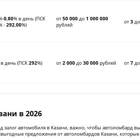
%-
0
,
80
% в день (ПСК
от
50 000
до
1 000 000
от
3
д
% -
292
,
00
%)
рублей
 в день (ПСК
292
%)
от
2 000
до
30 000
рублей
от
7
д
зани в 2026
 залог автомобиля в Казани, важно, чтобы автоломбард выд
выгодные предложения от автоломбардов Казани, которые пр