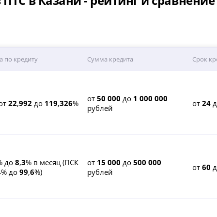
ПТС в Казани - рейтинг и сравнение
а по кредиту
Сумма кредита
Срок кр
от
50 000
до
1 000 000
от
22
,
992
до
119
,
326
%
от
24
рублей
% до
8
,
3
% в месяц (ПСК
от
15 000
до
500 000
от
60
д
4
% до
99
,
6
%)
рублей