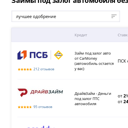
Займы под залог автомобиля без 
лучшее одобрение
Кредит
Ставк
Займ под залог авто
от CarMoney
ПСК 
(автомобиль остается
у вас)
212 отзывов
ДрайвЗайм - Деньги
от
2
под залог ПТС
от
2
автомобиля
95 отзывов