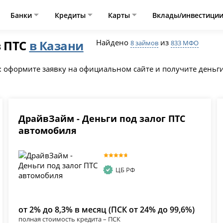
Банки
Кредиты
Карты
Вклады/инвестици
з ПТС
в Казани
Найдено
из
8 займов
833 МФО
: оформите заявку на официальном сайте и получите деньги
ДрайвЗайм - Деньги под залог ПТС
автомобиля
ЦБ РФ
от 2% до 8,3% в месяц (ПСК от 24% до 99,6%)
полная стоимость кредита – ПСК