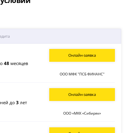
 условий
едита
Онлайн-заявка
до
48
месяцев
ООО МФК "ПСБ ФИНАНС"
Онлайн-заявка
ней до
3
лет
ООО «МКК «Сибиряк»