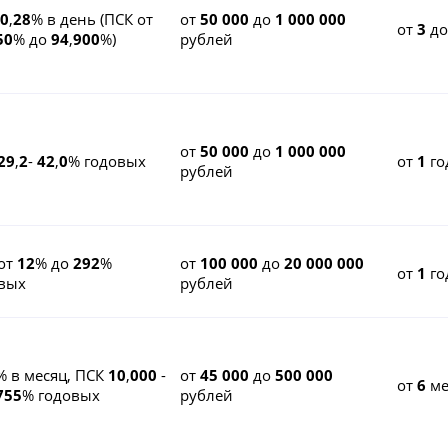
0
,
28
% в день (ПСК от
от
50 000
до
1 000 000
от
3
д
50
% до
94
,
900
%)
рублей
от
50 000
до
1 000 000
29
,
2
-
42
,
0
% годовых
от
1
го
рублей
от
12
% до
292
%
от
100 000
до
20 000 000
от
1
го
вых
рублей
% в месяц, ПСК
10
,
000
-
от
45 000
до
500 000
от
6
ме
755
% годовых
рублей