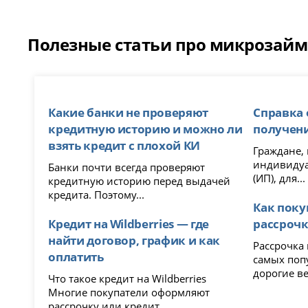
Полезные статьи про микрозаймы
Какие банки не проверяют
Справка 
кредитную историю и можно ли
получени
взять кредит с плохой КИ
Граждане,
индивидуа
Банки почти всегда проверяют
(ИП), для...
кредитную историю перед выдачей
кредита. Поэтому...
Как поку
Кредит на Wildberries — где
рассрочку
найти договор, график и как
Рассрочка 
оплатить
самых поп
дорогие ве
Что такое кредит на Wildberries
Многие покупатели оформляют
рассрочку или кредит...