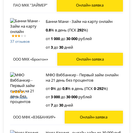
Онлайн-заявка
ПАО МКК "ЗАЙМЕР"
Банни Мани - Займ на карту онлайн
0
,
8
% в день (ПСК
292
%)
от
1 000
до
30 000
рублей
37 отзывов
от
3
до
30
дней
Онлайн-заявка
ООО МКК «Броктон»
МФО Вэббанкир - Первый займ онлайн
на 21 день без процентов
от
0
% до
0
,
8
% в день (ПСК
0
-
292
%)
от
3 000
до
30 000
рублей
34 отзыва
от
7
до
30
дней
Онлайн-заявка
ООО МФК «ВЭББАНКИР»
Нова Кредит - онлайн займ до 30 000 руб.