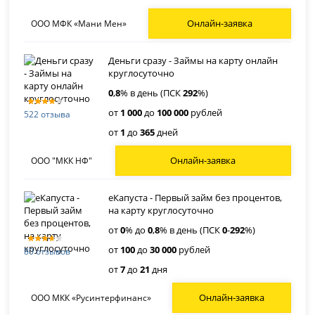
Онлайн-заявка
ООО МФК «Мани Мен»
Деньги сразу - Займы на карту онлайн
круглосуточно
0
,
8
% в день (ПСК
292
%)
от
1 000
до
100 000
рублей
522 отзыва
от
1
до
365
дней
Онлайн-заявка
ООО "МКК НФ"
еКапуста - Первый займ без процентов,
на карту круглосуточно
от
0
% до
0
,
8
% в день (ПСК
0
-
292
%)
от
100
до
30 000
рублей
80 отзывов
от
7
до
21
дня
Онлайн-заявка
ООО МКК «Русинтерфинанс»