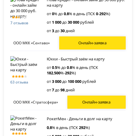
на карту
от
0
% до
0
,
8
% в день (ПСК
0
-
292
%)
от
1 000
до
30 000
рублей
7 отзывов
от
3
до
30
дней
Онлайн-заявка
ООО МКК «Сентаво»
Юкки - Быстрый заём на карту
от
0
.
5
% до
0
.
8
% в день (ПСК
182
,
500
%-
292
%)
от
3 000
до
100 000
рублей
63 отзыва
от
7
до
98
дней
Онлайн-заявка
ООО МКК «Стратосфера»
РокетМен - Деньги в долг на карту
0
,
8
% в день (ПСК
292
%)