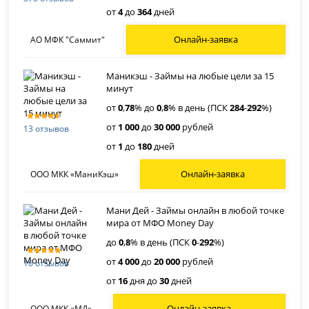
от
4
до
364
дней
Онлайн-заявка
АО МФК "Саммит"
Маникэш - Займы на любые цели за 15
минут
от
0
,
78
% до
0
,
8
% в день (ПСК
284
-
292
%)
от
1 000
до
30 000
рублей
13 отзывов
от
1
до
180
дней
Онлайн-заявка
ООО МКК «МаниКэш»
Мани Дей - Займы онлайн в любой точке
мира от МФО Money Day
до
0
,
8
% в день (ПСК
0
-
292
%)
от
4 000
до
20 000
рублей
16 отзывов
от
16
дня до
30
дней
Онлайн-заявка
ООО МКК «МД»