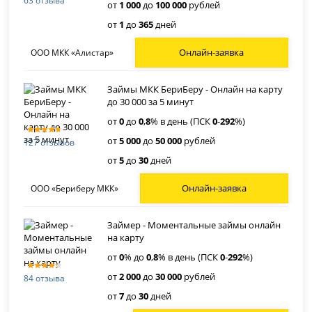
63 отзыва
от
1 000
до
100 000
рублей
от
1
до
365
дней
Онлайн-заявка
ООО МКК «Алистар»
Займы МКК БериБеру - Онлайн на карту
до 30 000 за 5 минут
от
0
до
0
,
8
% в день (ПСК
0
-
292
%)
от
5 000
до
50 000
рублей
127 отзывов
от
5
до
30
дней
Онлайн-заявка
ООО «Бериберу МКК»
Займер - Моментальные займы онлайн
на карту
от
0
% до
0
,
8
% в день (ПСК
0
-
292
%)
от
2 000
до
30 000
рублей
84 отзыва
от
7
до
30
дней