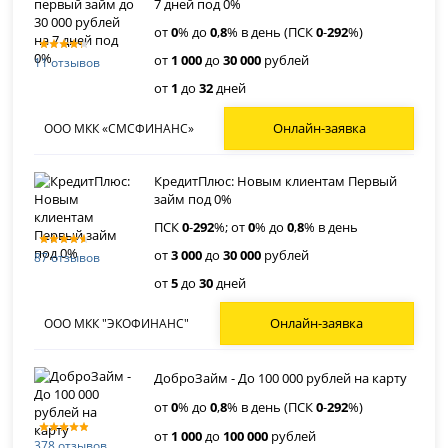
7 дней под 0%
от
0
% до
0
,
8
% в день (ПСК
0
-
292
%)
от
1 000
до
30 000
рублей
11 отзывов
от
1
до
32
дней
Онлайн-заявка
ООО МКК «СМСФИНАНС»
КредитПлюс: Новым клиентам Первый
займ под 0%
ПСК
0
-
292
%; от
0
% до
0
,
8
% в день
от
3 000
до
30 000
рублей
87 отзывов
от
5
до
30
дней
Онлайн-заявка
ООО МКК "ЭКОФИНАНС"
ДоброЗайм - До 100 000 рублей на карту
от
0
% до
0
,
8
% в день (ПСК
0
-
292
%)
от
1 000
до
100 000
рублей
378 отзывов