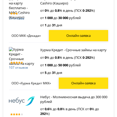
Cashiro (Каширо)
от
0
% до
0
,
8
% в день (ПСК
0
-
292
%)
от
1 000
до
30 000
рублей
34 отзыва
от
1
до
31
дня
Онлайн-заявка
ООО МКК «Декада»
Хурма Кредит - Срочные займы на карту
от
0
% до
0
.
8
% в день (ПСК
0
-
292
%)
от
1 000
до
50 000
рублей
107 отзывов
от
5
до
31
дня
Онлайн-заявка
ООО «Хурма Кредит МКК»
Небус - Молниеносная выдача до 300 000
рублей
от
0
,
6
% до
0
,
8
% в день (ПСК от
0
% до
292
%)