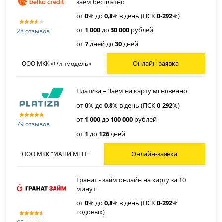
заём бесплатно
от
0
% до
0
,
8
% в день (ПСК
0
-
292
%)
от
1 000
до
30 000
рублей
28 отзывов
от
7
дней до
30
дней
Онлайн-заявка
ООО МКК «Финмодель»
Платиза – Заем на карту мгновенно
от
0
% до
0
,
8
% в день (ПСК
0
-
292
%)
от
1 000
до
100 000
рублей
79 отзывов
от
1
до
126
дней
Онлайн-заявка
ООО МКК "МАНИ МЕН"
Гранат - займ онлайн на карту за 10
минут
от
0
% до
0
,
8
% в день (ПСК
0
-
292
%
годовых)