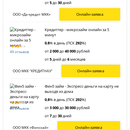
от
5
до
30
дней
Онлайн-заявка
ООО «Да-кредит МКК»
Кредиттер - микрозайм онлайн за 5
минут
0
,
8
% в день (ПСК
292
%)
от
2 000
до
40 000
рублей
49 отзывов
от
5
дней до
6
месяцев
Онлайн-заявка
ООО МКК "КРЕДИТНАУ"
Фин5 займ - Экспресс-деньги на карту не
выходя из дома
0
,
8
% в день (ПСК
292
%)
от
3 000
до
30 000
рублей
65 отзывов
от
7
до
30
дней
Онлайн-заявка
ООО МКК «Финскай»