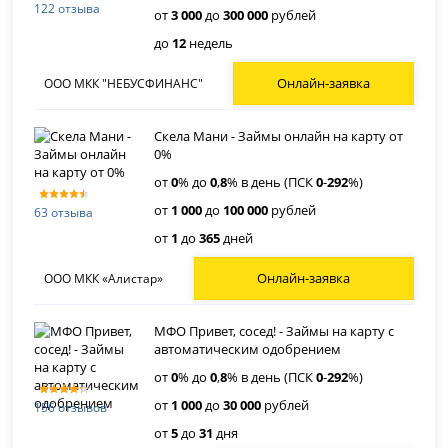
122 отзыва
от
3 000
до
300 000
рублей
до
12
недель
Онлайн-заявка
ООО МКК "НЕБУСФИНАНС"
Скела Мани - Займы онлайн на карту от
0%
от
0
% до
0
,
8
% в день (ПСК
0
-
292
%)
от
1 000
до
100 000
рублей
63 отзыва
от
1
до
365
дней
Онлайн-заявка
ООО МКК «Алистар»
МФО Привет, сосед! - Займы на карту с
автоматическим одобрением
от
0
% до
0
,
8
% в день (ПСК
0
-
292
%)
от
1 000
до
30 000
рублей
156 отзывов
от
5
до
31
дня