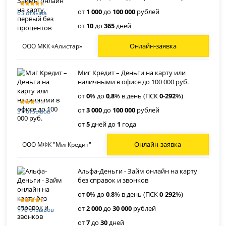
от
1 000
до
100 000
рублей
63 отзыва
от
10
до
365
дней
Онлайн-заявка
ООО МКК «Алистар»
Миг Кредит – Деньги на карту или
наличными в офисе до 100 000 руб.
от
0
% до
0
,
8
% в день (ПСК
0
-
292
%)
от
3 000
до
100 000
рублей
37 отзывов
от
5
дней до
1
года
Онлайн-заявка
ООО МФК "МигКредит"
Альфа-Деньги - Займ онлайн на карту
без справок и звонков
от
0
% до
0
,
8
% в день (ПСК
0
-
292
%)
от
2 000
до
30 000
рублей
170 отзывов
от
7
до
30
дней