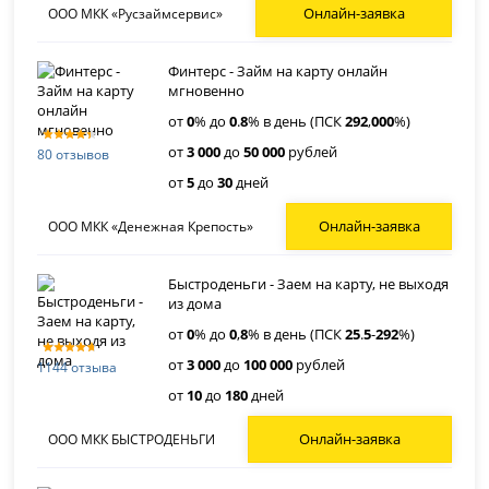
Онлайн-заявка
ООО МКК «Русзаймсервис»
Финтерс - Займ на карту онлайн
мгновенно
от
0
% до
0
.
8
% в день (ПСК
292
,
000
%)
от
3 000
до
50 000
рублей
80 отзывов
от
5
до
30
дней
Онлайн-заявка
ООО МКК «Денежная Крепость»
Быстроденьги - Заем на карту, не выходя
из дома
от
0
% до
0
,
8
% в день (ПСК
25
.
5
-
292
%)
от
3 000
до
100 000
рублей
1144 отзыва
от
10
до
180
дней
Онлайн-заявка
ООО МКК БЫСТРОДЕНЬГИ