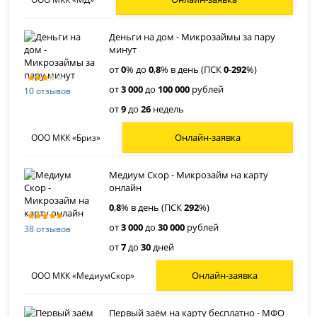
Деньги на дом - Микрозаймы за пару
минут
от
0
% до
0
,
8
% в день (ПСК
0
-
292
%)
от
3 000
до
100 000
рублей
10 отзывов
от
9
до
26
недель
Онлайн-заявка
ООО МКК «Бриз»
Медиум Скор - Микрозайм на карту
онлайн
0
,
8
% в день (ПСК
292
%)
от
3 000
до
30 000
рублей
38 отзывов
от
7
до
30
дней
Онлайн-заявка
ООО МКК «МедиумСкор»
Первый заём на карту бесплатно - МФО