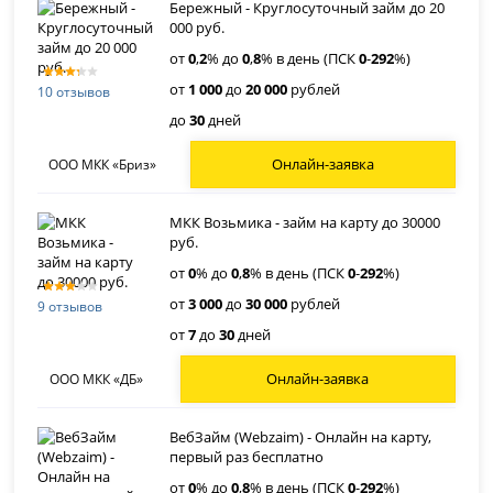
Бережный - Круглосуточный займ до 20
000 руб.
от
0
,
2
% до
0
,
8
% в день (ПСК
0
-
292
%)
от
1 000
до
20 000
рублей
10 отзывов
до
30
дней
Онлайн-заявка
ООО МКК «Бриз»
МКК Возьмика - займ на карту до 30000
руб.
от
0
% до
0
,
8
% в день (ПСК
0
-
292
%)
от
3 000
до
30 000
рублей
9 отзывов
от
7
до
30
дней
Онлайн-заявка
ООО МКК «ДБ»
ВебЗайм (Webzaim) - Онлайн на карту,
первый раз бесплатно
от
0
% до
0
,
8
% в день (ПСК
0
-
292
%)