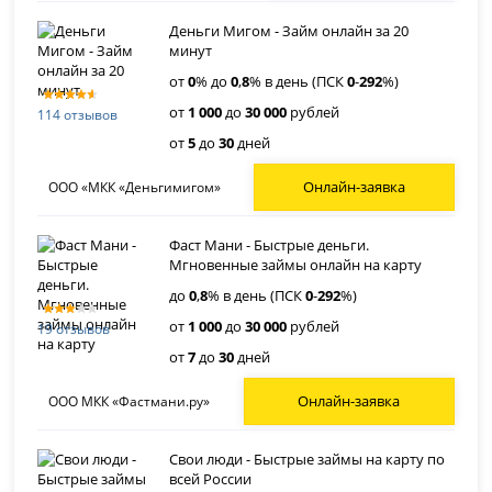
Деньги Мигом - Займ онлайн за 20
минут
от
0
% до
0
,
8
% в день (ПСК
0
-
292
%)
от
1 000
до
30 000
рублей
114 отзывов
от
5
до
30
дней
Онлайн-заявка
ООО «МКК «Деньгимигом»
Фаст Мани - Быстрые деньги.
Мгновенные займы онлайн на карту
до
0
,
8
% в день (ПСК
0
-
292
%)
от
1 000
до
30 000
рублей
19 отзывов
от
7
до
30
дней
Онлайн-заявка
ООО МКК «Фастмани.ру»
Свои люди - Быстрые займы на карту по
всей России