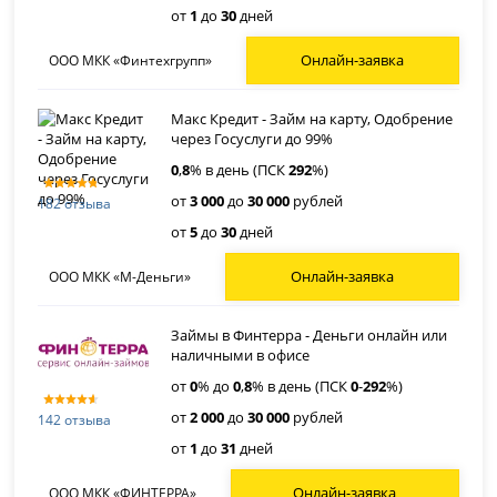
от
1
до
30
дней
Онлайн-заявка
ООО МКК «Финтехгрупп»
Макс Кредит - Займ на карту, Одобрение
через Госуслуги до 99%
0
,
8
% в день (ПСК
292
%)
от
3 000
до
30 000
рублей
182 отзыва
от
5
до
30
дней
Онлайн-заявка
ООО МКК «М-Деньги»
Займы в Финтерра - Деньги онлайн или
наличными в офисе
от
0
% до
0
,
8
% в день (ПСК
0
-
292
%)
от
2 000
до
30 000
рублей
142 отзыва
от
1
до
31
дней
Онлайн-заявка
ООО МКК «ФИНТЕРРА»