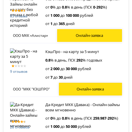
от
0
% до
0
,
8
% в день (ПСК
0
-
292
%)
от
1 000
до
100 000
рублей
63 отзыва
от
1
до
365
дней
Онлайн-заявка
ООО МКК «Алистар»
КэшПро - на карту за 5 минут
0
,
8
% в день, ПСК
292
% годовых
от
2 000
до
30 000
рублей
9 отзывов
от
7
до
30
дней
Онлайн-заявка
ООО "МКК "КЭШПРО"
Да-Кредит МКК (Давака) - Онлайн-займы
всем мгновенно
от
0
% до
0
,
8
% в день (ПСК
259
,
987
-
292
%)
от
1 000
до
50 000
рублей
28 отзывов