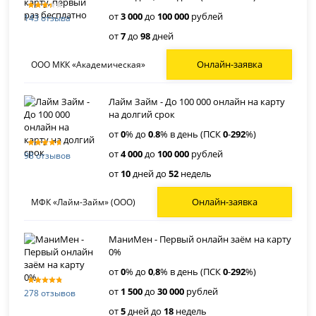
от
3 000
до
100 000
рублей
143 отзыва
от
7
до
98
дней
Онлайн-заявка
ООО МКК «Академическая»
Лайм Займ - До 100 000 онлайн на карту
на долгий срок
от
0
% до
0
.
8
% в день (ПСК
0
-
292
%)
от
4 000
до
100 000
рублей
98 отзывов
от
10
дней до
52
недель
Онлайн-заявка
МФК «Лайм-Займ» (ООО)
МаниМен - Первый онлайн заём на карту
0%
от
0
% до
0
,
8
% в день (ПСК
0
-
292
%)
от
1 500
до
30 000
рублей
278 отзывов
от
5
дней до
18
недель