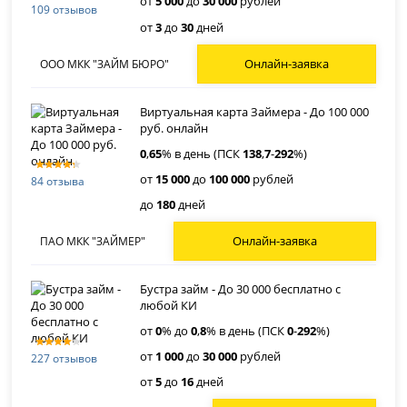
от
5 000
до
30 000
рублей
109 отзывов
от
3
до
30
дней
Онлайн-заявка
ООО МКК "ЗАЙМ БЮРО"
Виртуальная карта Займера - До 100 000
руб. онлайн
0
,
65
% в день (ПСК
138
,
7
-
292
%)
от
15 000
до
100 000
рублей
84 отзыва
до
180
дней
Онлайн-заявка
ПАО МКК "ЗАЙМЕР"
Бустра займ - До 30 000 бесплатно с
любой КИ
от
0
% до
0
,
8
% в день (ПСК
0
-
292
%)
от
1 000
до
30 000
рублей
227 отзывов
от
5
до
16
дней