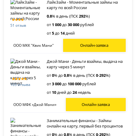
ЛайкЗайм - Моментальные займы на
карту по всей России
0
,
8
% в день (ПСК
292
%)
от
1 000
до
30 000
рублей
51 отзыв
от
5
до
14
дней
Онлайн-заявка
ООО МКК "Квик Мани"
Джой Мани - Деньги взаймы, выдача на
карту через 5 минут
от
0
% до
0
,
8
% в день (ПСК
0
-
292
%)
от
3 000
до
100 000
рублей
103 отзыва
от
10
дней до
24
недель
Онлайн-заявка
ООО МФК «Джой Мани»
Занимательные финансы - Займы
онлайн на карту, первый без процентов
от
0
% до
0
,
8
% в день (ПСК
0
-
292
%)