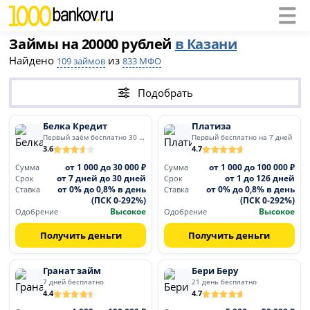
Займы на 20000 рублей
в Казани
Найдено
из
109 займов
833 МФО
Подобрать
Белка Кредит
Платиза
Первый заём бесплатно 30 дней
Первый бесплатно на 7 дней
3.6
4.7
от 1 000 до 30 000 ₽
от 1 000 до 100 000 ₽
Сумма
Сумма
от 7 дней до 30 дней
от 1 до 126 дней
Срок
Срок
от 0% до 0,8% в день
от 0% до 0,8% в день
Ставка
Ставка
(ПСК 0-292%)
(ПСК 0-292%)
Высокое
Высокое
Одобрение
Одобрение
Получить деньги
Получить деньги
Гранат займ
Бери Беру
7 дней бесплатно
21 день бесплатно
4.4
4.7