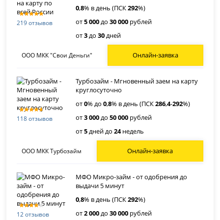
0
,
8
% в день (ПСК
292
%)
от
5 000
до
30 000
рублей
219 отзывов
от
3
до
30
дней
Онлайн-заявка
ООО МКК "Свои Деньги"
Турбозайм - Мгновенный заем на карту
круглосуточно
от
0
% до
0
,
8
% в день (ПСК
286
,
4
-
292
%)
от
3 000
до
50 000
рублей
118 отзывов
от
5
дней до
24
недель
Онлайн-заявка
ООО МКК Турбозайм
МФО Микро-займ - от одобрения до
выдачи 5 минут
0
,
8
% в день (ПСК
292
%)
от
2 000
до
30 000
рублей
12 отзывов