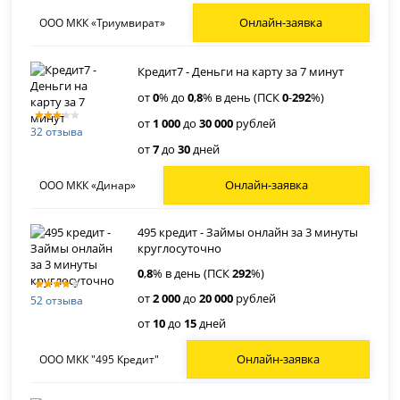
Онлайн-заявка
ООО МКК «Триумвират»
Кредит7 - Деньги на карту за 7 минут
от
0
% до
0
,
8
% в день (ПСК
0
-
292
%)
от
1 000
до
30 000
рублей
32 отзыва
от
7
до
30
дней
Онлайн-заявка
ООО МКК «Динар»
495 кредит - Займы онлайн за 3 минуты
круглосуточно
0
,
8
% в день (ПСК
292
%)
от
2 000
до
20 000
рублей
52 отзыва
от
10
до
15
дней
Онлайн-заявка
ООО МКК "495 Кредит"