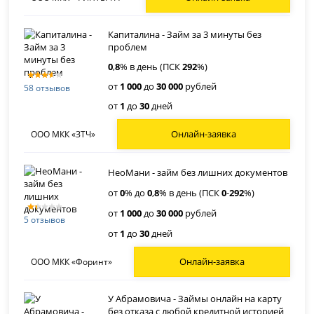
Капиталина - Займ за 3 минуты без
проблем
0
,
8
% в день (ПСК
292
%)
от
1 000
до
30 000
рублей
58 отзывов
от
1
до
30
дней
Онлайн-заявка
ООО МКК «ЗТЧ»
НеоМани - займ без лишних документов
от
0
% до
0
,
8
% в день (ПСК
0
-
292
%)
от
1 000
до
30 000
рублей
5 отзывов
от
1
до
30
дней
Онлайн-заявка
ООО МКК «Форинт»
У Абрамовича - Займы онлайн на карту
без отказа с любой кредитной историей