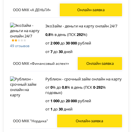
Онлайн-заявка
ООО МКК «А ДЕНЬГИ»
ЭкоЗайм - деньги на карту онлайн 24/7
0
,
8
% в день (ПСК
292
%)
от
2 000
до
30 000
рублей
49 отзывов
от
7
до
30
дней
Онлайн-заявка
ООО МКК «Финансовый аспект»
Рублион - срочный займ онлайн на карту
от
0
% до
0
,
8
% в день (ПСК
0
-
292
%
годовых)
от
1 000
до
20 000
рублей
от
1
до
30
дней
Онлайн-заявка
ООО МКК "Нордика"