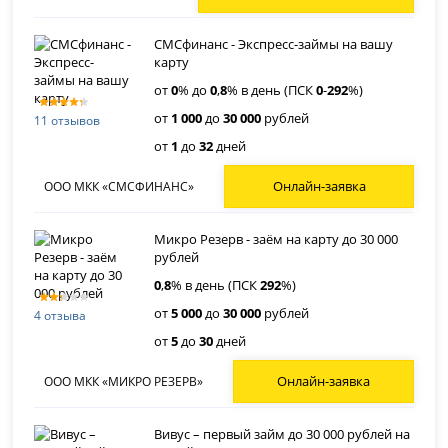
СМСфинанс - Экспресс-займы на вашу
карту
от
0
% до
0
,
8
% в день (ПСК
0
-
292
%)
от
1 000
до
30 000
рублей
11 отзывов
от
1
до
32
дней
Онлайн-заявка
ООО МКК «СМСФИНАНС»
Микро Резерв - заём на карту до 30 000
рублей
0
,
8
% в день (ПСК
292
%)
от
5 000
до
30 000
рублей
4 отзыва
от
5
до
30
дней
Онлайн-заявка
ООО МКК «МИКРО РЕЗЕРВ»
Вивус – первый займ до 30 000 рублей на