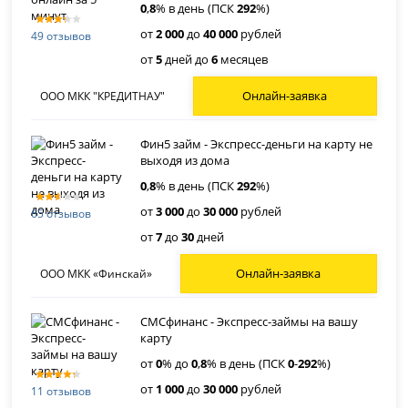
0
,
8
% в день (ПСК
292
%)
от
2 000
до
40 000
рублей
49 отзывов
от
5
дней до
6
месяцев
Онлайн-заявка
ООО МКК "КРЕДИТНАУ"
Фин5 займ - Экспресс-деньги на карту не
выходя из дома
0
,
8
% в день (ПСК
292
%)
от
3 000
до
30 000
рублей
65 отзывов
от
7
до
30
дней
Онлайн-заявка
ООО МКК «Финскай»
СМСфинанс - Экспресс-займы на вашу
карту
от
0
% до
0
,
8
% в день (ПСК
0
-
292
%)
от
1 000
до
30 000
рублей
11 отзывов