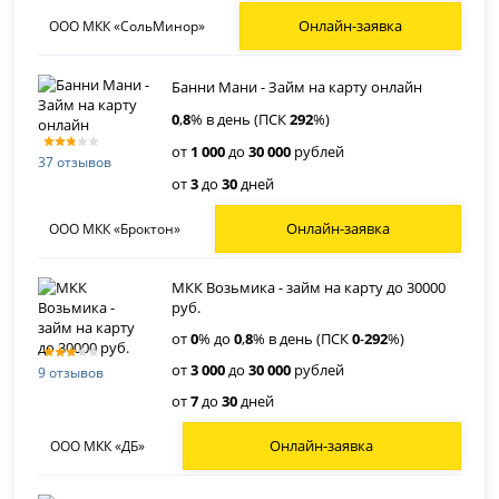
Онлайн-заявка
ООО МКК «СольМинор»
Банни Мани - Займ на карту онлайн
0
,
8
% в день (ПСК
292
%)
от
1 000
до
30 000
рублей
37 отзывов
от
3
до
30
дней
Онлайн-заявка
ООО МКК «Броктон»
МКК Возьмика - займ на карту до 30000
руб.
от
0
% до
0
,
8
% в день (ПСК
0
-
292
%)
от
3 000
до
30 000
рублей
9 отзывов
от
7
до
30
дней
Онлайн-заявка
ООО МКК «ДБ»