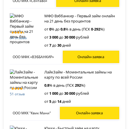
Онлайн-заявка
ООО МКК «Сентаво»
МФО Вэббанкир - Первый займ онлайн
на 21 день без процентов
от
0
% до
0
,
8
% в день (ПСК
0
-
292
%)
от
3 000
до
30 000
рублей
34 отзыва
от
7
до
30
дней
Онлайн-заявка
ООО МФК «ВЭББАНКИР»
ЛайкЗайм - Моментальные займы на
карту по всей России
0
,
8
% в день (ПСК
292
%)
от
1 000
до
30 000
рублей
51 отзыв
от
5
до
14
дней
Онлайн-заявка
ООО МКК "Квик Мани"
Юкки - Быстрый заём на карту