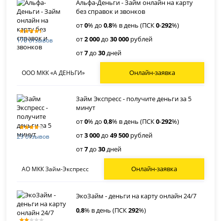
Альфа-Деньги - Займ онлайн на карту
без справок и звонков
от
0
% до
0
,
8
% в день (ПСК
0
-
292
%)
от
2 000
до
30 000
рублей
170 отзывов
от
7
до
30
дней
Онлайн-заявка
ООО МКК «А ДЕНЬГИ»
Займ Экспресс - получите деньги за 5
минут
от
0
% до
0
,
8
% в день (ПСК
0
-
292
%)
от
3 000
до
49 500
рублей
29 отзывов
от
7
до
30
дней
Онлайн-заявка
АО МКК Займ-Экспресс
ЭкоЗайм - деньги на карту онлайн 24/7
0
,
8
% в день (ПСК
292
%)