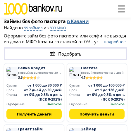
Займы без фото паспорта
в Казани
Найдено
из
99 займов
833 МФО
Оформите займ без фото паспорта или селфи не выходя
из дома в МФО Казани со ставкой от 0% - условия 2026
...подробнее
года, онлайн заявка, выдача на карту. Выберите
подходящий вариант, подайте заявку на официальном
Подобрать
сайте МФО Казани и получите деньги за 15 минут.
Белка Кредит
Платиза
Первый заём бесплатно 30 дней
Первый бесплатно на 7 дней
3.6
4.7
от 1 000 до 30 000 ₽
от 1 000 до 100 000 ₽
Сумма
Сумма
от 7 дней до 30 дней
от 1 до 126 дней
Срок
Срок
от 0% до 0,8% в день
от 0% до 0,8% в день
Ставка
Ставка
(ПСК 0-292%)
(ПСК 0-292%)
Высокое
Высокое
Одобрение
Одобрение
Получить деньги
Получить деньги
Гранат займ
Займер