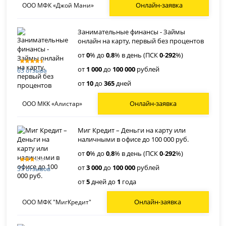
Онлайн-заявка
ООО МФК «Джой Мани»
Занимательные финансы - Займы
онлайн на карту, первый без процентов
от
0
% до
0
,
8
% в день (ПСК
0
-
292
%)
от
1 000
до
100 000
рублей
63 отзыва
от
10
до
365
дней
Онлайн-заявка
ООО МКК «Алистар»
Миг Кредит – Деньги на карту или
наличными в офисе до 100 000 руб.
от
0
% до
0
,
8
% в день (ПСК
0
-
292
%)
от
3 000
до
100 000
рублей
37 отзывов
от
5
дней до
1
года
Онлайн-заявка
ООО МФК "МигКредит"