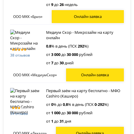
от
9
до
26
недель
Онлайн-заявка
ООО МКК «Бриз»
Медиум Скор - Микрозайм на карту
онлайн
0
,
8
% в день (ПСК
292
%)
от
3 000
до
30 000
рублей
38 отзывов
от
7
до
30
дней
Онлайн-заявка
ООО МКК «МедиумСкор»
Первый заём на карту бесплатно - МФО
Cashiro (Каширо)
от
0
% до
0
,
8
% в день (ПСК
0
-
292
%)
от
1 000
до
30 000
рублей
34 отзыва
от
1
до
31
дня
Онлайн-заявка
ООО МКК «Декада»