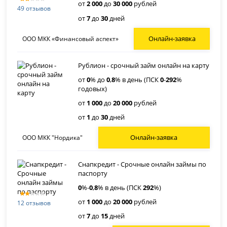
от
2 000
до
30 000
рублей
49 отзывов
от
7
до
30
дней
Онлайн-заявка
ООО МКК «Финансовый аспект»
Рублион - срочный займ онлайн на карту
от
0
% до
0
,
8
% в день (ПСК
0
-
292
%
годовых)
от
1 000
до
20 000
рублей
от
1
до
30
дней
Онлайн-заявка
ООО МКК "Нордика"
Снапкредит - Срочные онлайн займы по
паспорту
0
%-
0
,
8
% в день (ПСК
292
%)
от
1 000
до
20 000
рублей
12 отзывов
от
7
до
15
дней