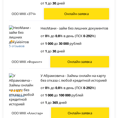
от
1
до
30
дней
Онлайн-заявка
ООО МКК «ЗТЧ»
НеоМани - займ без лишних документов
от
0
% до
0
,
8
% в день (ПСК
0
-
292
%)
от
1 000
до
30 000
рублей
5 отзывов
от
1
до
30
дней
Онлайн-заявка
ООО МКК «Форинт»
У Абрамовича - Займы онлайн на карту
без отказа с любой кредитной историей
от
0
% до
0
,
8
% в день (ПСК
0
-
292
%)
от
1 000
до
100 000
рублей
63 отзыва
от
1
до
365
дней
Онлайн-заявка
ООО МКК «Алистар»