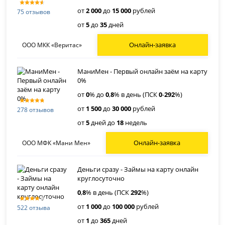
от
2 000
до
15 000
рублей
75 отзывов
от
5
до
35
дней
Онлайн-заявка
ООО МКК «Веритас»
МаниМен - Первый онлайн заём на карту
0%
от
0
% до
0
,
8
% в день (ПСК
0
-
292
%)
от
1 500
до
30 000
рублей
278 отзывов
от
5
дней до
18
недель
Онлайн-заявка
ООО МФК «Мани Мен»
Деньги сразу - Займы на карту онлайн
круглосуточно
0
,
8
% в день (ПСК
292
%)
от
1 000
до
100 000
рублей
522 отзыва
от
1
до
365
дней