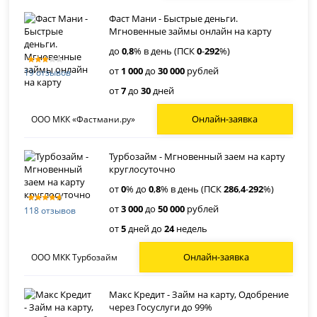
Фаст Мани - Быстрые деньги.
Мгновенные займы онлайн на карту
до
0
,
8
% в день (ПСК
0
-
292
%)
от
1 000
до
30 000
рублей
19 отзывов
от
7
до
30
дней
Онлайн-заявка
ООО МКК «Фастмани.ру»
Турбозайм - Мгновенный заем на карту
круглосуточно
от
0
% до
0
,
8
% в день (ПСК
286
,
4
-
292
%)
от
3 000
до
50 000
рублей
118 отзывов
от
5
дней до
24
недель
Онлайн-заявка
ООО МКК Турбозайм
Макс Кредит - Займ на карту, Одобрение
через Госуслуги до 99%