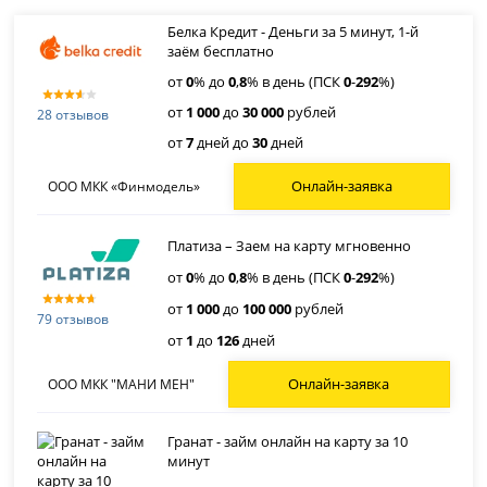
Белка Кредит - Деньги за 5 минут, 1-й
заём бесплатно
от
0
% до
0
,
8
% в день (ПСК
0
-
292
%)
от
1 000
до
30 000
рублей
28 отзывов
от
7
дней до
30
дней
Онлайн-заявка
ООО МКК «Финмодель»
Платиза – Заем на карту мгновенно
от
0
% до
0
,
8
% в день (ПСК
0
-
292
%)
от
1 000
до
100 000
рублей
79 отзывов
от
1
до
126
дней
Онлайн-заявка
ООО МКК "МАНИ МЕН"
Гранат - займ онлайн на карту за 10
минут