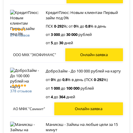
КредитПлюс: Новым клиентам Первый
займ под 0%
ПСК
0
-
292
%; от
0
% до
0
,
8
% в день
от
3 000
до
30 000
рублей
87 отзывов
от
5
до
30
дней
Онлайн-заявка
ООО МКК "ЭКОФИНАНС"
ДоброЗайм - До 100 000 рублей на карту
от
0
% до
0
,
8
% в день (ПСК
0
-
292
%)
от
1 000
до
100 000
рублей
378 отзывов
от
4
до
364
дней
Онлайн-заявка
АО МФК "Саммит"
Маникэш - Займы на любые цели за 15
минут