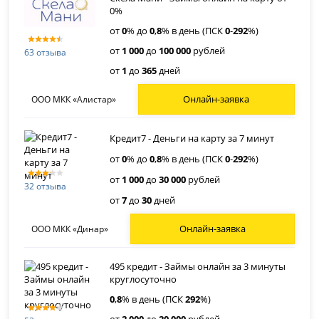
0%
от
0
% до
0
,
8
% в день (ПСК
0
-
292
%)
от
1 000
до
100 000
рублей
63 отзыва
от
1
до
365
дней
Онлайн-заявка
ООО МКК «Алистар»
Кредит7 - Деньги на карту за 7 минут
от
0
% до
0
,
8
% в день (ПСК
0
-
292
%)
от
1 000
до
30 000
рублей
32 отзыва
от
7
до
30
дней
Онлайн-заявка
ООО МКК «Динар»
495 кредит - Займы онлайн за 3 минуты
круглосуточно
0
,
8
% в день (ПСК
292
%)