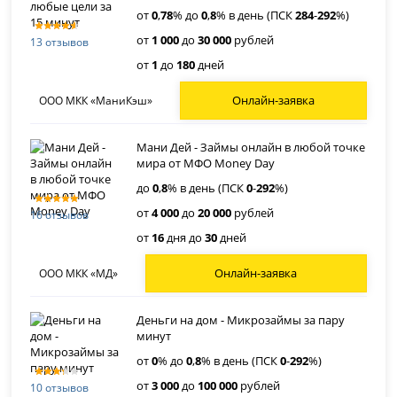
от
0
,
78
% до
0
,
8
% в день (ПСК
284
-
292
%)
от
1 000
до
30 000
рублей
13 отзывов
от
1
до
180
дней
Онлайн-заявка
ООО МКК «МаниКэш»
Мани Дей - Займы онлайн в любой точке
мира от МФО Money Day
до
0
,
8
% в день (ПСК
0
-
292
%)
от
4 000
до
20 000
рублей
16 отзывов
от
16
дня до
30
дней
Онлайн-заявка
ООО МКК «МД»
Деньги на дом - Микрозаймы за пару
минут
от
0
% до
0
,
8
% в день (ПСК
0
-
292
%)
от
3 000
до
100 000
рублей
10 отзывов