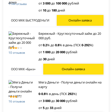
от
3 000
до
100 000
рублей
1144 отзыва
от
10
до
180
дней
Онлайн-заявка
ООО МКК БЫСТРОДЕНЬГИ
Бережный - Круглосуточный займ до 20
000 руб.
от
0
,
2
% до
0
,
8
% в день (ПСК
0
-
292
%)
от
1 000
до
20 000
рублей
10 отзывов
до
30
дней
Онлайн-заявка
ООО МКК «Бриз»
Мега Деньги - Получи деньги онлайн на
карту
0
-
0
,
8
% в день (ПСК
292
%)
от
3 000
до
30 000
рублей
16 отзывов
от
5
до
33
дней