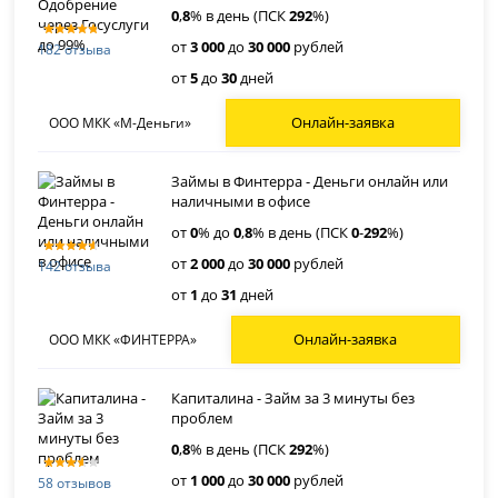
0
,
8
% в день (ПСК
292
%)
от
3 000
до
30 000
рублей
182 отзыва
от
5
до
30
дней
Онлайн-заявка
ООО МКК «М-Деньги»
Займы в Финтерра - Деньги онлайн или
наличными в офисе
от
0
% до
0
,
8
% в день (ПСК
0
-
292
%)
от
2 000
до
30 000
рублей
142 отзыва
от
1
до
31
дней
Онлайн-заявка
ООО МКК «ФИНТЕРРА»
Капиталина - Займ за 3 минуты без
проблем
0
,
8
% в день (ПСК
292
%)
от
1 000
до
30 000
рублей
58 отзывов