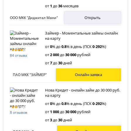
от
1
до
36
месяцев
Открыть
ООО МКК "Диджитал Мани"
Займер - Моментальные займы онлайн
на карту
от
0
% до
0
,
8
% в день (ПСК
0
-
292
%)
от
2 000
до
30 000
рублей
84 отзыва
от
7
до
30
дней
Онлайн-заявка
ПАО МКК "ЗАЙМЕР"
Нова Кредит - онлайн займ до 30 000 руб.
на карту
от
0
% до
0
,
8
% в день (ПСК
0
-
292
%)
от
1 000
до
30 000
рублей
8 отзывов
от
3
до
30
дней