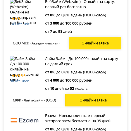
ВебЗайм (Webzaim) - Онлайн на карту,
первый раз бесплатно
от
0
% до
0
,
8
% в день (ПСК
0
-
292
%)
от
3 000
до
100 000
рублей
143 отзыва
от
7
до
98
дней
Онлайн-заявка
ООО МКК «Академическая»
Лайм Займ - До 100 000 онлайн на карту
на долгий срок
от
0
% до
0
.
8
% в день (ПСК
0
-
292
%)
от
4 000
до
100 000
рублей
98 отзывов
от
10
дней до
52
недель
Онлайн-заявка
МФК «Лайм-Займ» (ООО)
Езаем - Новым клиентам первый
экспресс-заем бесплатно на 35 дней
от
0
% до
0
,
8
% в день (ПСК
0
-
292
%)