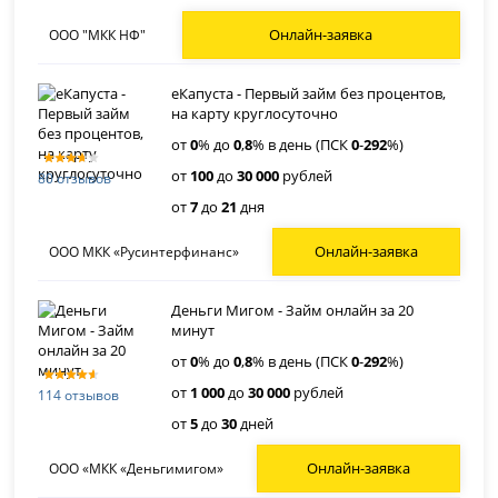
Онлайн-заявка
ООО "МКК НФ"
еКапуста - Первый займ без процентов,
на карту круглосуточно
от
0
% до
0
,
8
% в день (ПСК
0
-
292
%)
от
100
до
30 000
рублей
80 отзывов
от
7
до
21
дня
Онлайн-заявка
ООО МКК «Русинтерфинанс»
Деньги Мигом - Займ онлайн за 20
минут
от
0
% до
0
,
8
% в день (ПСК
0
-
292
%)
от
1 000
до
30 000
рублей
114 отзывов
от
5
до
30
дней
Онлайн-заявка
ООО «МКК «Деньгимигом»