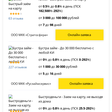
от
0
.
5
% до
0
.
8
% в день (ПСК
182
,
500
%-
292
%)
от
3 000
до
100 000
рублей
63 отзыва
от
7
до
98
дней
Онлайн-заявка
ООО МКК «Стратосфера»
Бустра займ - До 30 000 бесплатно с
любой КИ
от
0
% до
0
,
8
% в день (ПСК
0
-
292
%)
от
1 000
до
30 000
рублей
227 отзывов
от
5
до
16
дней
Онлайн-заявка
ООО МКК «Русзаймсервис»
Быстроденьги - Заем на карту, не выходя
из дома
от
0
% до
0
,
8
% в день (ПСК
25
.
5
-
292
%)