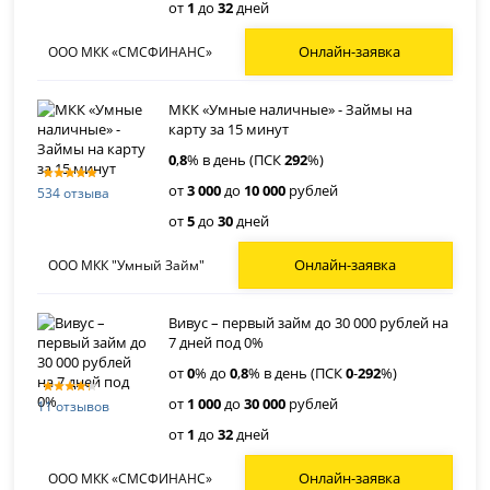
от
1
до
32
дней
Онлайн-заявка
ООО МКК «СМСФИНАНС»
МКК «Умные наличные» - Займы на
карту за 15 минут
0
,
8
% в день (ПСК
292
%)
от
3 000
до
10 000
рублей
534 отзыва
от
5
до
30
дней
Онлайн-заявка
ООО МКК "Умный Займ"
Вивус – первый займ до 30 000 рублей на
7 дней под 0%
от
0
% до
0
,
8
% в день (ПСК
0
-
292
%)
от
1 000
до
30 000
рублей
11 отзывов
от
1
до
32
дней
Онлайн-заявка
ООО МКК «СМСФИНАНС»