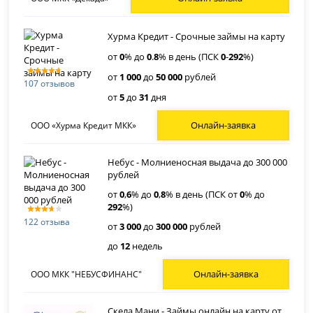
Хурма Кредит - Срочные займы на карту
от
0
% до
0
.
8
% в день (ПСК
0
-
292
%)
от
1 000
до
50 000
рублей
107 отзывов
от
5
до
31
дня
Онлайн-заявка
ООО «Хурма Кредит МКК»
Небус - Молниеносная выдача до 300 000
рублей
от
0
,
6
% до
0
,
8
% в день (ПСК от
0
% до
292
%)
122 отзыва
от
3 000
до
300 000
рублей
до
12
недель
Онлайн-заявка
ООО МКК "НЕБУСФИНАНС"
Скела Мани - Займы онлайн на карту от