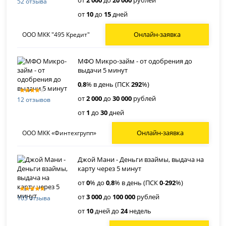
от
2 000
до
20 000
рублей
52 отзыва
от
10
до
15
дней
Онлайн-заявка
ООО МКК "495 Кредит"
МФО Микро-займ - от одобрения до
выдачи 5 минут
0
,
8
% в день (ПСК
292
%)
от
2 000
до
30 000
рублей
12 отзывов
от
1
до
30
дней
Онлайн-заявка
ООО МКК «Финтехгрупп»
Джой Мани - Деньги взаймы, выдача на
карту через 5 минут
от
0
% до
0
,
8
% в день (ПСК
0
-
292
%)
от
3 000
до
100 000
рублей
103 отзыва
от
10
дней до
24
недель