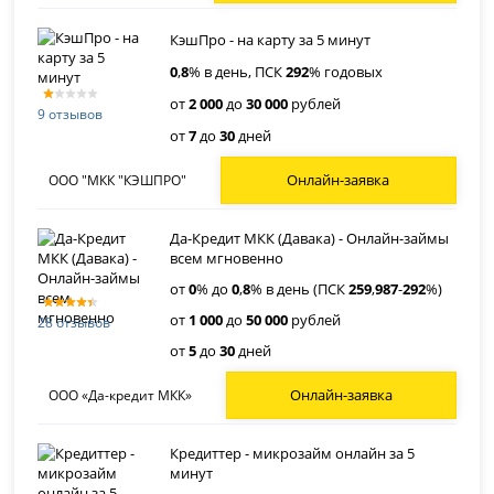
КэшПро - на карту за 5 минут
0
,
8
% в день, ПСК
292
% годовых
от
2 000
до
30 000
рублей
9 отзывов
от
7
до
30
дней
Онлайн-заявка
ООО "МКК "КЭШПРО"
Да-Кредит МКК (Давака) - Онлайн-займы
всем мгновенно
от
0
% до
0
,
8
% в день (ПСК
259
,
987
-
292
%)
от
1 000
до
50 000
рублей
28 отзывов
от
5
до
30
дней
Онлайн-заявка
ООО «Да-кредит МКК»
Кредиттер - микрозайм онлайн за 5
минут