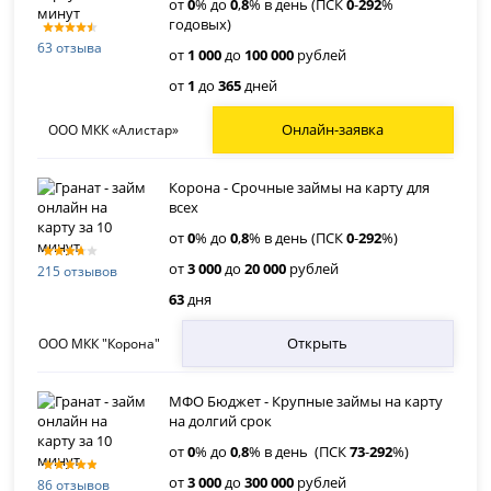
от
0
% до
0
,
8
% в день (ПСК
0
-
292
%
годовых)
63 отзыва
от
1 000
до
100 000
рублей
от
1
до
365
дней
Онлайн-заявка
ООО МКК «Алистар»
Корона - Срочные займы на карту для
всех
от
0
% до
0
,
8
% в день (ПСК
0
-
292
%)
от
3 000
до
20 000
рублей
215 отзывов
63
дня
Открыть
ООО МКК "Корона"
МФО Бюджет - Крупные займы на карту
на долгий срок
от
0
% до
0
,
8
% в день (ПСК
73
-
292
%)
от
3 000
до
300 000
рублей
86 отзывов