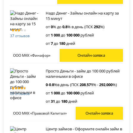
Надо Денег - Займы онлайн на карту за
15 минут
от
0
% до
0
,
8
% в день (ПСК
292
%)
от
1 000
до
100 000
рублей
37 отзывов
от
7
до
180
дней
Онлайн-заявка
ООО МКК «Финафор»
Просто Деньги - займ до 100 000 рублей
наличными в офисе
0
-
0
.
8
%в день (ПСК
208
,
571
% -
292
,
000
%)
от
1 000
до
100 000
рублей
68 отзывов
от
31
до
180
дней
Онлайн-заявка
ООО МКК «Правовой Капитал»
Центр займов - Оформите онлайн займ в