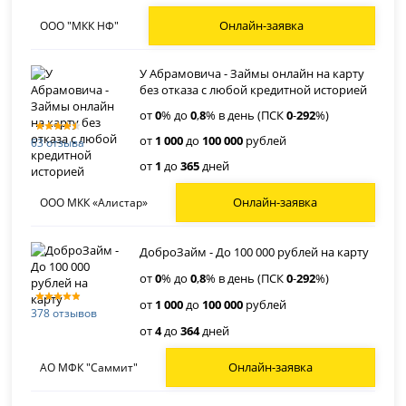
Онлайн-заявка
ООО "МКК НФ"
У Абрамовича - Займы онлайн на карту
без отказа с любой кредитной историей
от
0
% до
0
,
8
% в день (ПСК
0
-
292
%)
от
1 000
до
100 000
рублей
63 отзыва
от
1
до
365
дней
Онлайн-заявка
ООО МКК «Алистар»
ДоброЗайм - До 100 000 рублей на карту
от
0
% до
0
,
8
% в день (ПСК
0
-
292
%)
от
1 000
до
100 000
рублей
378 отзывов
от
4
до
364
дней
Онлайн-заявка
АО МФК "Саммит"