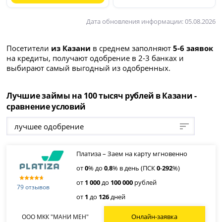
Дата обновления информации: 05.08.2026
Посетители
из Казани
в среднем заполняют
5-6 заявок
на кредиты, получают одобрение в 2-3 банках и
выбирают самый выгодный из одобренных.
Лучшие займы на 100 тысяч рублей в Казани -
сравнение условий
лучшее одобрение
Платиза – Заем на карту мгновенно
от
0
% до
0
,
8
% в день (ПСК
0
-
292
%)
от
1 000
до
100 000
рублей
79 отзывов
от
1
до
126
дней
Онлайн-заявка
ООО МКК "МАНИ МЕН"