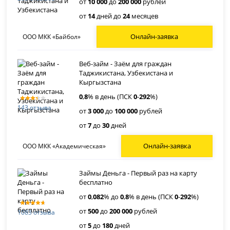
от
10 000
до
200 000
рублей
от
14
дней до
24
месяцев
Онлайн-заявка
ООО МКК «Байбол»
Веб-займ - Заём для граждан
Таджикистана, Узбекистана и
Кыргызстана
0
,
8
% в день (ПСК
0
-
292
%)
143 отзыва
от
3 000
до
100 000
рублей
от
7
до
30
дней
Онлайн-заявка
ООО МКК «Академическая»
Займы Деньга - Первый раз на карту
бесплатно
от
0
,
082
% до
0
,
8
% в день (ПСК
0
-
292
%)
от
500
до
200 000
рублей
1083 отзыва
от
5
до
180
дней