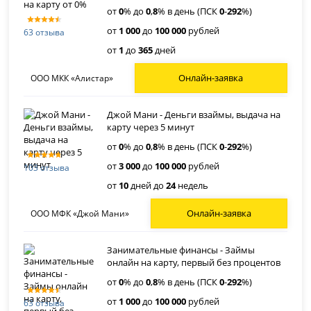
от
0
% до
0
,
8
% в день (ПСК
0
-
292
%)
от
1 000
до
100 000
рублей
63 отзыва
от
1
до
365
дней
Онлайн-заявка
ООО МКК «Алистар»
Джой Мани - Деньги взаймы, выдача на
карту через 5 минут
от
0
% до
0
,
8
% в день (ПСК
0
-
292
%)
от
3 000
до
100 000
рублей
103 отзыва
от
10
дней до
24
недель
Онлайн-заявка
ООО МФК «Джой Мани»
Занимательные финансы - Займы
онлайн на карту, первый без процентов
от
0
% до
0
,
8
% в день (ПСК
0
-
292
%)
от
1 000
до
100 000
рублей
63 отзыва