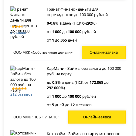
Гранат Финанс - деньги для
нерезидентов до 100 000 рублей
0
-
0
.
8
% в день (ПСК
0
-
292
%)
от
1 000
до
100 000
рублей
2 отзыва
от
1
до
365
дней
Онлайн-заявка
ООО МКК «Собственные деньги»
КарМани - Займы без залога до 100 000
руб. на карту
до
0
,
8
% в день (ПСК от
172
.
868
до
292
.
000
%)
212 отзывов
от
1 000
до
100 000
рублей
от
5
дней до
12
месяцев
Онлайн-заявка
ООО МФК "ПСБ ФИНАНС"
Котозайм - Займы на карту мгновенно