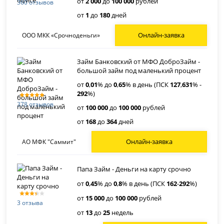
от
2 000
до
100 000
рублей
360 отзывов
от
1
до
180
дней
Онлайн-заявка
ООО МКК «Срочноденьги»
Займ Банковский от МФО ДоброЗайм -
большой займ под маленький процент
от
0
,
01
% до
0
,
65
% в день (ПСК
127
,
631
% -
292
%)
378 отзывов
от
100 000
до
100 000
рублей
от
168
до
364
дней
Онлайн-заявка
АО МФК "Саммит"
Папа Займ - Деньги на карту срочно
от
0
,
45
% до
0
,
8
% в день (ПСК
162
-
292
%)
от
15 000
до
100 000
рублей
3 отзыва
от
13
до
25
недель