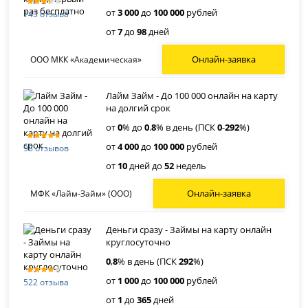
от
3 000
до
100 000
рублей
143 отзыва
от
7
до
98
дней
Онлайн-заявка
ООО МКК «Академическая»
Лайм Займ - До 100 000 онлайн на карту
на долгий срок
от
0
% до
0
.
8
% в день (ПСК
0
-
292
%)
от
4 000
до
100 000
рублей
98 отзывов
от
10
дней до
52
недель
Онлайн-заявка
МФК «Лайм-Займ» (ООО)
Деньги сразу - Займы на карту онлайн
круглосуточно
0
,
8
% в день (ПСК
292
%)
от
1 000
до
100 000
рублей
522 отзыва
от
1
до
365
дней