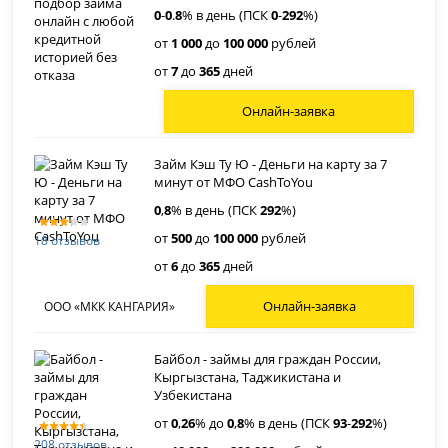
0
-
0
.
8
% в день (ПСК
0
-
292
%)
от
1 000
до
100 000
рублей
от
7
до
365
дней
Онлайн-заявка
Займ Кэш Ту Ю - Деньги на карту за 7
минут от МФО CashToYou
0
,
8
% в день (ПСК
292
%)
от
500
до
100 000
рублей
18 отзывов
от
6
до
365
дней
Онлайн-заявка
ООО «МКК КАНГАРИЯ»
Байбол - займы для граждан России,
Кыргызстана, Таджикистана и
Узбекистана
от
0
,
26
% до
0
,
8
% в день (ПСК
93
-
292
%)
208 отзывов