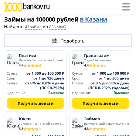
Займы на 100000 рублей
в Казани
Найдено
из
43 займа
833 МФО
Подобрать
Платиза
Гранат займ
Первый бесплатно на 7 дней
7 дней бесплатно
4.7
4.4
от 1 000 до 100 000 ₽
от 1 000 до 100 000 ₽
Сумма
Сумма
от 1 до 126 дней
от 1 до 365 дней
Срок
Срок
от 0% до 0,8% в день
от 0% до 0,8% в день
Ставка
Ставка
(ПСК 0-292%)
(ПСК 0-292% годовых)
Высокое
Высокое
Одобрение
Одобрение
Получить деньги
Получить деньги
Юкки
Займер
30 000 р. на 14 дней бесплатно
Выпуск онлайн круглосуточно
3.8
4.3