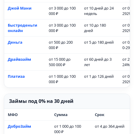
Джой Мани
от 3 000 до 100
от 10 дней до 24
от 0% 
000 ₽
недель
292%)
Быстроденьги
от 3 000 до 100
от 10 до 180
от 0% 
онлайн
000 ₽
дней
292%)
Деньга
от 500 до 200
от 5 до 180 дней
от 0,0
000 ₽
0-292
Драйвзайм
от 15 000 до
от 60 дней до 3
от 2% 
500 000 ₽
лет
24% д
Платиза
от 1 000 до 100
от 1 до 126 дней
от 0% 
000 ₽
292%)
Займы под 0% на 30 дней
МФО
Сумма
Срок
ДоброЗайм
от 1 000 до 100
от 4 до 364 дней
000 ₽