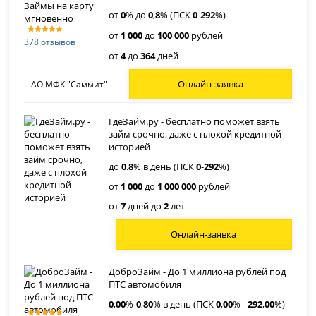
от
0
% до
0
,
8
% (ПСК
0
-
292
%)
от
1 000
до
100 000
рублей
378 отзывов
от
4
до
364
дней
Онлайн-заявка
АО МФК "Саммит"
ГдеЗайм.ру - бесплатно поможет взять
займ срочно, даже с плохой кредитной
историей
до
0
.
8
% в день (ПСК
0
-
292
%)
от
1 000
до
1 000 000
рублей
от
7
дней до
2
лет
Онлайн-заявка
ДоброЗайм - До 1 миллиона рублей под
ПТС автомобиля
0
,
00
%-
0
,
80
% в день (ПСК
0
,
00
% -
292
,
00
%)