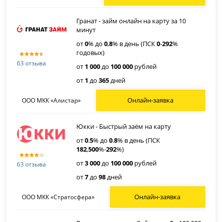
Гранат - займ онлайн на карту за 10
минут
от
0
% до
0
,
8
% в день (ПСК
0
-
292
%
годовых)
63 отзыва
от
1 000
до
100 000
рублей
от
1
до
365
дней
Онлайн-заявка
ООО МКК «Алистар»
Юкки - Быстрый заём на карту
от
0
.
5
% до
0
.
8
% в день (ПСК
182
,
500
%-
292
%)
от
3 000
до
100 000
рублей
63 отзыва
от
7
до
98
дней
Онлайн-заявка
ООО МКК «Стратосфера»