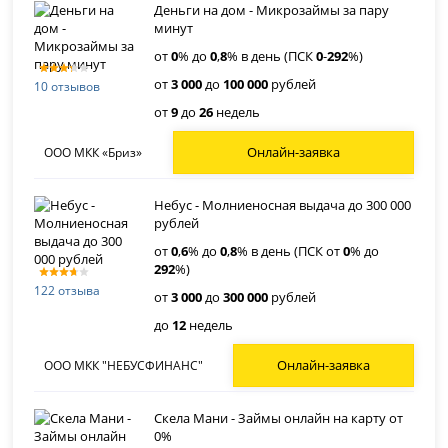
Деньги на дом - Микрозаймы за пару
минут
от
0
% до
0
,
8
% в день (ПСК
0
-
292
%)
от
3 000
до
100 000
рублей
10 отзывов
от
9
до
26
недель
Онлайн-заявка
ООО МКК «Бриз»
Небус - Молниеносная выдача до 300 000
рублей
от
0
,
6
% до
0
,
8
% в день (ПСК от
0
% до
292
%)
122 отзыва
от
3 000
до
300 000
рублей
до
12
недель
Онлайн-заявка
ООО МКК "НЕБУСФИНАНС"
Скела Мани - Займы онлайн на карту от
0%