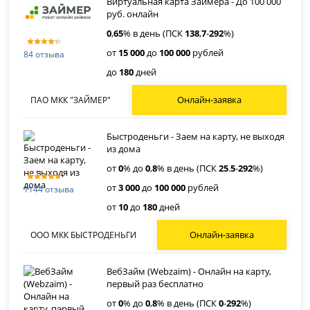
Виртуальная карта Займера - До 100 000
руб. онлайн
0
,
65
% в день (ПСК
138
,
7
-
292
%)
от
15 000
до
100 000
рублей
84 отзыва
до
180
дней
Онлайн-заявка
ПАО МКК "ЗАЙМЕР"
Быстроденьги - Заем на карту, не выходя
из дома
от
0
% до
0
,
8
% в день (ПСК
25
.
5
-
292
%)
от
3 000
до
100 000
рублей
1144 отзыва
от
10
до
180
дней
Онлайн-заявка
ООО МКК БЫСТРОДЕНЬГИ
ВебЗайм (Webzaim) - Онлайн на карту,
первый раз бесплатно
от
0
% до
0
,
8
% в день (ПСК
0
-
292
%)