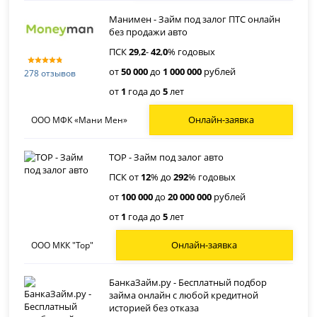
Манимен - Займ под залог ПТС онлайн
без продажи авто
ПСК
29
,
2
-
42
,
0
% годовых
от
50 000
до
1 000 000
рублей
278 отзывов
от
1
года до
5
лет
Онлайн-заявка
ООО МФК «Мани Мен»
ТОР - Займ под залог авто
ПСК от
12
% до
292
% годовых
от
100 000
до
20 000 000
рублей
от
1
года до
5
лет
Онлайн-заявка
ООО МКК "Тор"
БанкаЗайм.ру - Бесплатный подбор
займа онлайн с любой кредитной
историей без отказа