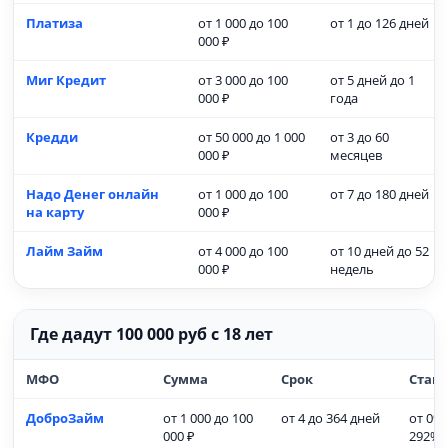
Платиза
от 1 000 до 100
от 1 до 126 дней
000 ₽
Миг Кредит
от 3 000 до 100
от 5 дней до 1
000 ₽
года
Кредди
от 50 000 до 1 000
от 3 до 60
000 ₽
месяцев
Надо Денег онлайн
от 1 000 до 100
от 7 до 180 дней
на карту
000 ₽
Лайм Займ
от 4 000 до 100
от 10 дней до 52
000 ₽
недель
Где дадут 100 000 руб с 18 лет
МФО
Сумма
Срок
Став
ДоброЗайм
от 1 000 до 100
от 4 до 364 дней
от 0% 
000 ₽
292%)