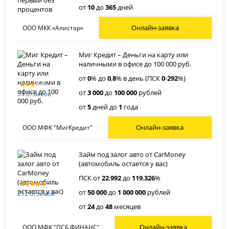
от
10
до
365
дней
Онлайн-заявка
ООО МКК «Алистар»
Миг Кредит – Деньги на карту или
наличными в офисе до 100 000 руб.
от
0
% до
0
,
8
% в день (ПСК
0
-
292
%)
от
3 000
до
100 000
рублей
37 отзывов
от
5
дней до
1
года
Онлайн-заявка
ООО МФК "МигКредит"
Займ под залог авто от CarMoney
(автомобиль остается у вас)
ПСК от
22
,
992
до
119
,
326
%
от
50 000
до
1 000 000
рублей
212 отзывов
от
24
до
48
месяцев
Онлайн-заявка
ООО МФК "ПСБ ФИНАНС"