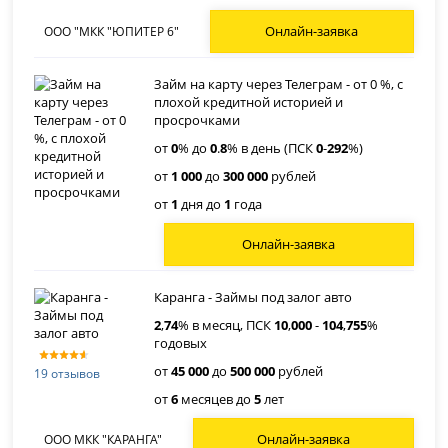
Онлайн-заявка
ООО "МКК "ЮПИТЕР 6"
Займ на карту через Телеграм - от 0 %, с
плохой кредитной историей и
просрочками
от
0
% до
0
.
8
% в день (ПСК
0
-
292
%)
от
1 000
до
300 000
рублей
от
1
дня до
1
года
Онлайн-заявка
Каранга - Займы под залог авто
2
,
74
% в месяц, ПСК
10
,
000
-
104
,
755
%
годовых
от
45 000
до
500 000
рублей
19 отзывов
от
6
месяцев до
5
лет
Онлайн-заявка
ООО МКК "КАРАНГА"