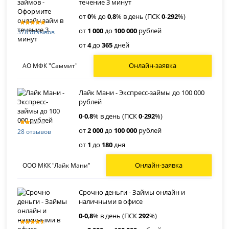
течение 3 минут
от
0
% до
0
,
8
% в день (ПСК
0
-
292
%)
от
1 000
до
100 000
рублей
378 отзывов
от
4
до
365
дней
Онлайн-заявка
АО МФК "Саммит"
Лайк Мани - Экспресс-займы до 100 000
рублей
0
-
0
,
8
% в день (ПСК
0
-
292
%)
от
2 000
до
100 000
рублей
28 отзывов
от
1
до
180
дня
Онлайн-заявка
ООО МКК "Лайк Мани"
Срочно деньги - Займы онлайн и
наличными в офисе
0
-
0
,
8
% в день (ПСК
292
%)