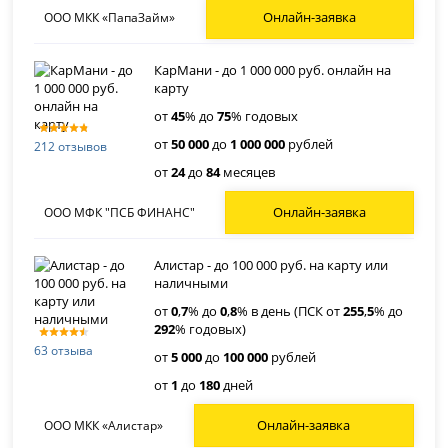
Онлайн-заявка
ООО МКК «ПапаЗайм»
КарМани - до 1 000 000 руб. онлайн на
карту
от
45
% до
75
% годовых
от
50 000
до
1 000 000
рублей
212 отзывов
от
24
до
84
месяцев
Онлайн-заявка
ООО МФК "ПСБ ФИНАНС"
Алистар - до 100 000 руб. на карту или
наличными
от
0
,
7
% до
0
,
8
% в день (ПСК от
255
,
5
% до
292
% годовых)
63 отзыва
от
5 000
до
100 000
рублей
от
1
до
180
дней
Онлайн-заявка
ООО МКК «Алистар»