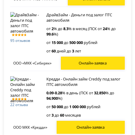
ДрайвЗайм - Деньги под залог ПТС
автомобиля
от
2
% до
8
,
3
% в месяц (ПСК от
24
% до
99
,
6
%)
95 отзывов
от
15 000
до
500 000
рублей
от
60
дней до
3
лет
Онлайн-заявка
ООО «МКК «Сибиряк»
Кредди - Онлайн займ Creddy под залог
ПТС автомобиля
0
,
09
-
0
,
28
% в день (ПСК от
32
,
850
% до
94
,
900
%)
22 отзыва
от
50 000
до
1 000 000
рублей
от
3
до
60
месяцев
Онлайн-заявка
ООО МКК «Кредди»