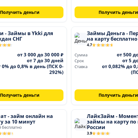
Получить деньги
Получить деньги
 - Займы в Ykki для
Займы Деньга - Пе
ждан СНГ
на карту бесплатно
4.7
от 3 000 до 30 000 ₽
от 500 д
Сумма
от 7 до 30 дней
от 5 д
Срок
т 0% до 0,8% в день (ПСК 0-
от 0,082% до 0
Ставка
292%)
(П
Получить деньги
Получить деньги
ат - займ онлайн на
ЛайкЗайм - Момен
у за 10 минут
займы на карту по
России
й бесплатно
3.9