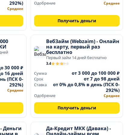
292%)
Одобрение
Среднее
Среднее
Получить деньги
 000
ВебЗайм (Webzaim) - Онлайн
 КИ
на карту, первый раз
бесплатно
дней
Первый займ 14 дней бесплатно
3.4
до 30 000 ₽
от 3 000 до 100 000 ₽
до 16 дней
Сумма
от 7 до 98 дней
нь (ПСК 0-
Срок
от 0% до 0,8% в день (ПСК 0-
292%)
Ставка
292%)
Среднее
Одобрение
Среднее
Получить деньги
- Деньги
Да-Кредит МКК (Давака) -
ными в
Онлайн-займы всем