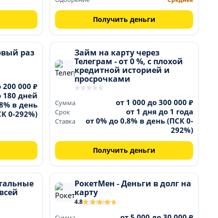
Получить деньги
рвый раз
Займ на карту через
Телеграм - от 0 %, с плохой
кредитной историей и
просрочками
о 200 000 ₽
о 180 дней
от 1 000 до 300 000 ₽
Сумма
,8% в день
от 1 дня до 1 года
Срок
СК 0-292%)
от 0% до 0.8% в день (ПСК 0-
Ставка
292%)
Получить деньги
тальные
РокетМен - Деньги в долг на
 всей
карту
4.8
от 5 000 до 30 000 ₽
Сумма