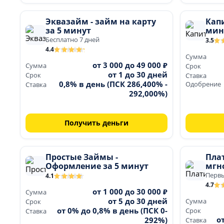
Эквазайм - займ на карту
Капи
за 5 минут
мин
Бесплатно 7 дней
3.5
4.4
Сумма
от 3 000 до 49 000 ₽
Сумма
Срок
от 1 до 30 дней
Срок
Ставка
0,8% в день (ПСК 286,400% -
Одобрение
Ставка
292,000%)
Получить деньги
Простые Займы -
Плат
Оформление за 5 минут
мгн
Первы
4.1
4.7
от 1 000 до 30 000 ₽
Сумма
от 5 до 30 дней
Сумма
Срок
от 0% до 0,8% в день (ПСК 0-
Срок
Ставка
о
292%)
Ставка