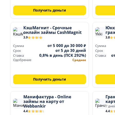
Получить деньги
КэшМагнит - Срочные
Юкки
онлайн займы CashMagnit
гра
3.9
3.8
от 5 000 до 30 000 ₽
Сумма
Сумма
от 5 до 30 дней
Срок
Срок
0,8% в день (ПСК 292%)
о
Ставка
Ставка
Одобрение
Среднее
Получить деньги
Манифактура - Online
Гран
займы на карту от
карт
Webbankir
7 дне
4.4
4.4