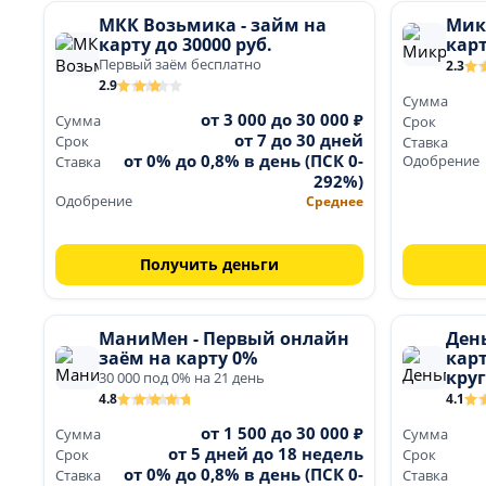
МКК Возьмика - займ на
Микр
карту до 30000 руб.
карт
Первый заём бесплатно
2.3
2.9
Сумма
от 3 000 до 30 000 ₽
Сумма
Срок
от 7 до 30 дней
Срок
Ставка
от 0% до 0,8% в день (ПСК 0-
Одобрение
Ставка
292%)
Одобрение
Среднее
Получить деньги
МаниМен - Первый онлайн
День
заём на карту 0%
кар
кру
30 000 под 0% на 21 день
4.8
4.1
от 1 500 до 30 000 ₽
Сумма
Сумма
от 5 дней до 18 недель
Срок
Срок
от 0% до 0,8% в день (ПСК 0-
Ставка
Ставка