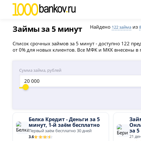
Займы за 5 минут
Найдено
из
122 займа
Список срочных займов за 5 минут - доступно 122 пре
от 0% для новых клиентов. Все МФК и МКК внесены в
Сумма займа, рублей
Белка Кредит - Деньги за 5
Зай
минут, 1-й заём бесплатно
Онла
за 5
Первый заём бесплатно 30 дней
21 де
3.6