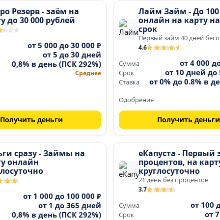
о Резерв - заём на
Лайм Займ - До 100
у до 30 000 рублей
онлайн на карту н
срок
Первый займ 40 дней бес
от 5 000 до 30 000 ₽
4.6
от 5 до 30 дней
от 4 000 д
0,8% в день (ПСК 292%)
Сумма
от 10 дней до
Среднее
Срок
от 0% до 0.8% в де
Ставка
Одобрение
Получить деньги
Получить деньги
ги сразу - Займы на
еКапуста - Первый 
ту онлайн
процентов, на карт
глосуточно
круглосуточно
21 день без процентов
3.7
от 1 000 до 100 000 ₽
от 100 
от 1 до 365 дней
Сумма
от 
0,8% в день (ПСК 292%)
Срок