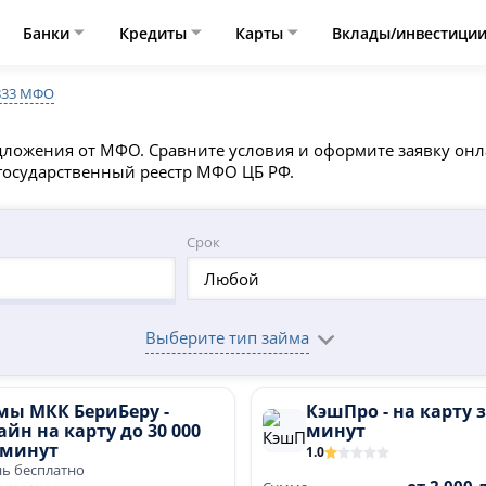
Банки
Кредиты
Карты
Вклады/инвестици
833 МФО
дложения от МФО. Сравните условия и оформите заявку онлай
 государственный реестр МФО ЦБ РФ.
Срок
Любой
Выберите тип займа
мы МКК БериБеру -
КэшПро - на карту з
йн на карту до 30 000
минут
 минут
1.0
нь бесплатно