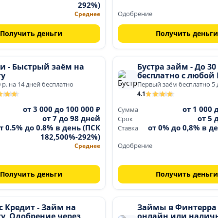
292%)
Среднее
Одобрение
Получить деньги
Получить деньги
и - Быстрый заём на
Бустра займ - До 30
ту
бесплатно с любой
0 р. на 14 дней бесплатно
Первый заём бесплатно 5 
4.1
от 3 000 до 100 000 ₽
от 1 000 
Сумма
от 7 до 98 дней
от 5 
Срок
т 0.5% до 0.8% в день (ПСК
от 0% до 0,8% в де
Ставка
182,500%-292%)
Среднее
Одобрение
Получить деньги
Получить деньги
 Кредит - Займ на
Займы в Финтерра 
у, Одобрение через
онлайн или налич