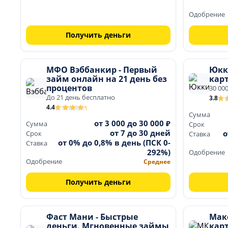
Одобрение
Получить деньги
МФО Вэббанкир - Первый
Юкк
займ онлайн на 21 день без
кар
процентов
30 00
До 21 день бесплатно
3.8
4.4
Сумма
от 3 000 до 30 000 ₽
Сумма
Срок
от 7 до 30 дней
о
Срок
Ставка
от 0% до 0,8% в день (ПСК 0-
Ставка
292%)
Одобрение
Одобрение
Среднее
Получить деньги
Фаст Мани - Быстрые
Макс
деньги. Мгновенные займы
карт