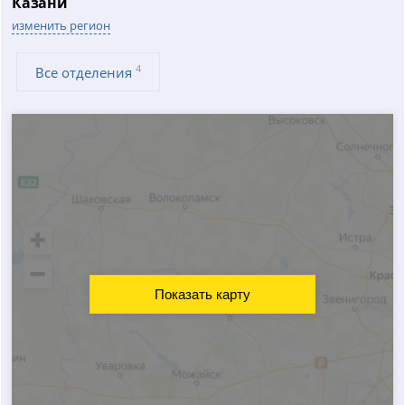
Казани
изменить регион
4
Все отделения
Показать карту