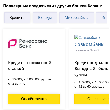
Популярные предложения других банков Казани
Кредиты
Вклады
Микрозаймы
Ипот
Совкомбанк
лицензия № 963
Ренессанс Банк
(Ренессанс Кредит)
Кредит со сниженной
Кредит под залог
лицензия № 3354
ставкой
Выгодный - боль
сумма
от 30 000 до 2 000 000 рублей
от 150 000 до 15 000 00
от 2 до 7 лет
от 12 до 60 месяцев
Онлайн-заявка
Онлайн-заяв